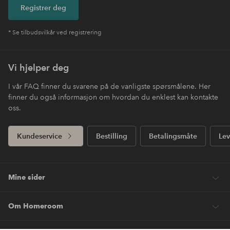
Registrer deg
* Se tilbudsvilkår ved registrering
Vi hjelper deg
I vår FAQ finner du svarene på de vanligste spørsmålene. Her
finner du også informasjon om hvordan du enklest kan kontakte
oss.
Kundeservice
Bestilling
Betalingsmåte
Lev
Mine sider
Om Homeroom