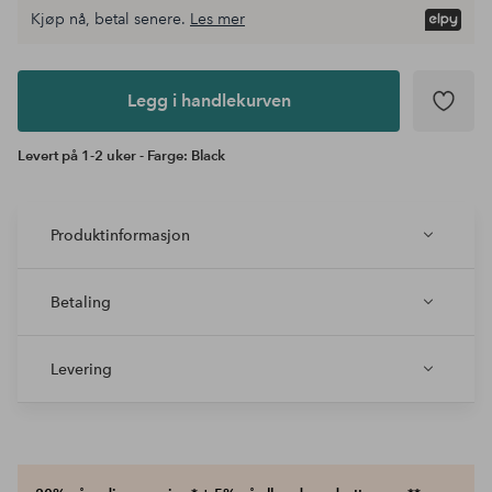
Kjøp nå, betal senere.
Les mer
Legg i
andlekurven
Legg i handlekurven
Levert på 1-2 uker - Farge: Black
Produktinformasjon
Betaling
Levering