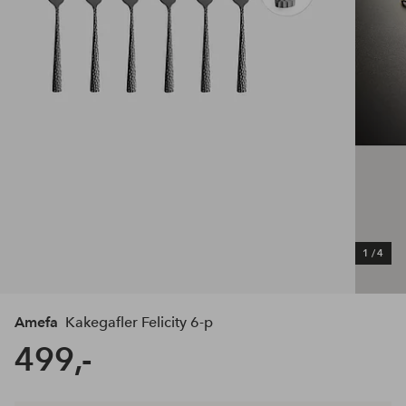
1
/
4
Amefa
Kakegafler Felicity 6-p
499,-