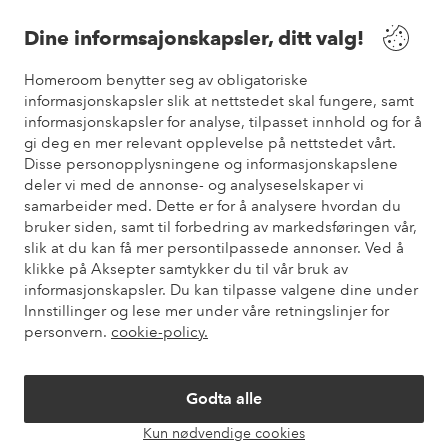
Våre tjenester
Dine informsajonskapsler, ditt valg!
Vilkår
Homeroom benytter seg av obligatoriske
informasjonskapsler slik at nettstedet skal fungere, samt
informasjonskapsler for analyse, tilpasset innhold og for å
Venner
gi deg en mer relevant opplevelse på nettstedet vårt.
Disse personopplysningene og informasjonskapslene
deler vi med de annonse- og analyseselskaper vi
samarbeider med. Dette er for å analysere hvordan du
Sikre betalinger
bruker siden, samt til forbedring av markedsføringen vår,
Vil du vite mer om
våre betalingsalternativer
?
slik at du kan få mer persontilpassede annonser. Ved å
elpy
klikke på Aksepter samtykker du til vår bruk av
informasjonskapsler. Du kan tilpasse valgene dine under
Innstillinger og lese mer under våre retningslinjer for
personvern.
cookie-policy.
Norge - Velg land
Godta alle
Instagram
Facebook
Pinterest
Youtube
Kun nødvendige cookies
Åpne