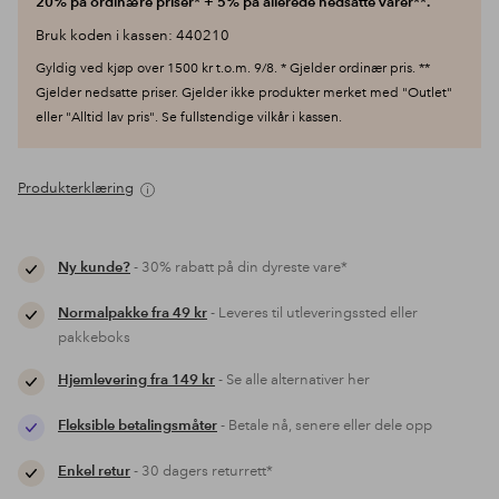
20% på ordinære priser* + 5% på allerede nedsatte varer**.
Bruk koden i kassen: 440210
Gyldig ved kjøp over 1500 kr t.o.m. 9/8. * Gjelder ordinær pris. **
Gjelder nedsatte priser. Gjelder ikke produkter merket med "Outlet"
eller "Alltid lav pris". Se fullstendige vilkår i kassen.
Produkterklæring
Ny kunde?
- 30% rabatt på din dyreste vare*
Normalpakke fra 49 kr
- Leveres til utleveringssted eller
pakkeboks
Hjemlevering fra 149 kr
- Se alle alternativer her
Fleksible betalingsmåter
- Betale nå, senere eller dele opp
Enkel retur
- 30 dagers returrett*