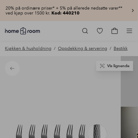
20% på ordinære priser* + 5% på allerede nedsatte varer**
ved kjøp over 1500 kr.
Kod: 440210
Homeroom
–
Gå
Gå
Pro
Alt
til
til
til
favorittmerkede
handlekur
Kjøkken & husholdning
Oppdekking & servering
Bestikk
hjemmet
produkter
til
lav
pris
Vis lignende
Tilbake