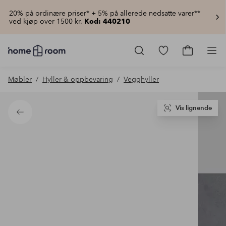
20% på ordinære priser* + 5% på allerede nedsatte varer**
ved kjøp over 1500 kr.
Kod: 440210
Homeroom
–
Gå
Gå
Pro
Alt
til
til
til
favorittmerkede
handlekur
Møbler
Hyller & oppbevaring
Vegghyller
hjemmet
produkter
til
lav
pris
Vis lignende
Tilbake