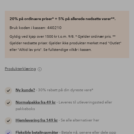
20% på ordinære priser* + 5% på allerede nedsatte varer**.
Bruk koden i kassen: 440210
Gyldig ved kjøp over 1500 kr t.o.m. 9/8. * Gjelder ordinær pris. **
Gjelder nedsatte priser. Gjelder ikke produkter merket med "Outlet"
eller "Alltid lav pris". Se fullstendige vilkår i kassen.
Produkterklæring
Ny kunde?
- 30% rabatt på din dyreste vare*
Normalpakke fra 49 kr
- Leveres til utleveringssted eller
pakkeboks
Hjemlevering fra 149 kr
- Se alle alternativer her
Fleksible betalingsmåter
- Betale nå, senere eller dele opp