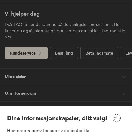
Vi hjelper deg
I vår FAQ finner du svarene på de vanligste spørsmålene. Her
finner du også informasjon om hvordan du enklest kan kontakte
oss.
Kundeservice
Bestilling
Betalingsmåte
Lev
Mine sider
Om Homeroom
Våre tjenester
Dine informsajonskapsler, ditt valg!
Vilkår
Homeroom benytter seg av obligatoriske