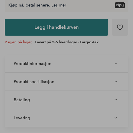
Kjøp nå, betal senere.
Les mer
Legg i
andlekurven
Legg i handlekurven
2 igjen på lager,
Levert på 2-6 hverdager - Farge: Ask
Produktinformasjon
Produkt spesifikasjon
Betaling
Levering