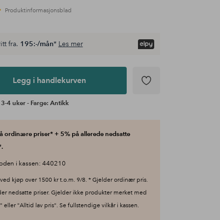
Produktinformasjonsblad
itt fra.
195:-/mån
*
Les mer
Legg i handlekurven
 3-4 uker - Farge: Antikk
 ordinære priser* + 5% på allerede nedsatte
.
oden i kassen: 440210
ved kjøp over 1500 kr t.o.m. 9/8. * Gjelder ordinær pris.
der nedsatte priser. Gjelder ikke produkter merket med
 eller "Alltid lav pris". Se fullstendige vilkår i kassen.