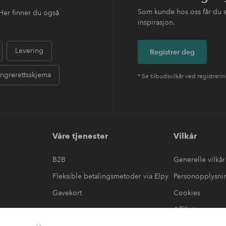
Som kunde hos oss får du 
Her finner du også
inspirasjon.
Levering
Registrer deg
ngrerettsskjema
* Se tilbudsvilkår ved registreri
Våre tjenester
Vilkår
B2B
Generelle vilkår
Fleksible betalingsmetoder via Elpy
Personopplysni
Gavekort
Cookies
Affiliate
æring
#yeshomeroom