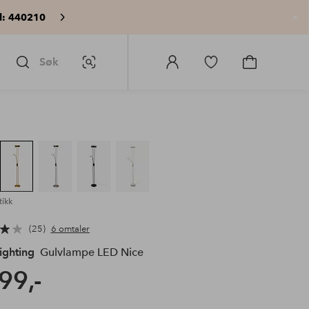
: 440210
Lu
Søk
Bildesøk
Logg
Gå
Gå
på
til
til
Homeroom
favorittmerkede
handlekurv
produkter
tikk
25
6 omtaler
ighting
Gulvlampe LED Nice
99,-