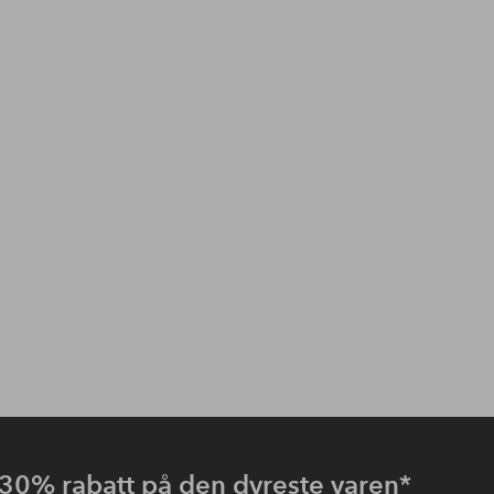
30% rabatt på den dyreste varen
*