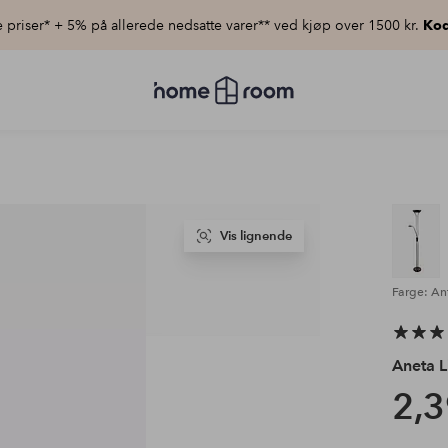
priser* + 5% på allerede nedsatte varer** ved kjøp over 1500 kr.
Kod
Homeroom
–
Alt
til
hjemmet
til
lav
pris
Vis lignende
Farge: An
Aneta L
2,3