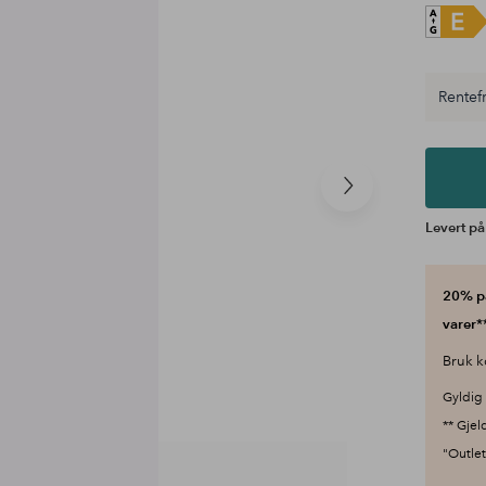
Rentefr
Neste
produkt
Levert på
20% på
varer**
Bruk k
Gyldig 
** Gjel
"Outlet"