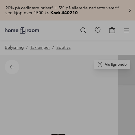
20% på ordinære priser* + 5% på allerede nedsatte varer**
ved kjøp over 1500 kr.
Kod: 440210
Homeroom
–
Gå
Gå
Pro
Alt
til
til
til
favorittmerkede
handlekur
Belysning
Taklamper
Spotlys
hjemmet
produkter
til
lav
pris
Vis lignende
Tilbake