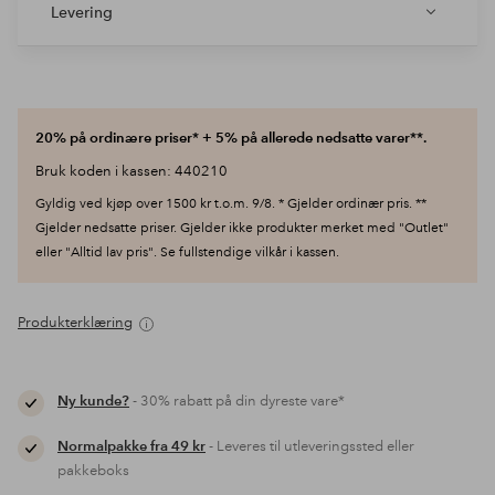
Levering
20% på ordinære priser* + 5% på allerede nedsatte varer**.
Bruk koden i kassen: 440210
Gyldig ved kjøp over 1500 kr t.o.m. 9/8. * Gjelder ordinær pris. **
Gjelder nedsatte priser. Gjelder ikke produkter merket med "Outlet"
eller "Alltid lav pris". Se fullstendige vilkår i kassen.
Produkterklæring
Ny kunde?
- 30% rabatt på din dyreste vare*
Normalpakke fra 49 kr
- Leveres til utleveringssted eller
pakkeboks