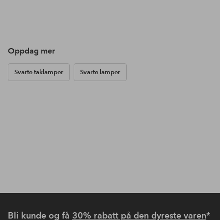
Oppdag mer
Svarte taklamper
Svarte lamper
Bli kunde og få
30% rabatt på den dyreste varen
*