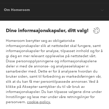
Om Homeroom
Våre tjenester
Dine informsajonskapsler, ditt valg!
Vilkår
Homeroom benytter seg av obligatoriske
informasjonskapsler slik at nettstedet skal fungere, samt
informasjonskapsler for analyse, tilpasset innhold og for å
Venner
gi deg en mer relevant opplevelse på nettstedet vårt.
Disse personopplysningene og informasjonskapslene
deler vi med de annonse- og analyseselskaper vi
samarbeider med. Dette er for å analysere hvordan du
Sikre betalinger
bruker siden, samt til forbedring av markedsføringen vår,
Vil du vite mer om
våre betalingsalternativer
?
slik at du kan få mer persontilpassede annonser. Ved å
elpy
klikke på Aksepter samtykker du til vår bruk av
informasjonskapsler. Du kan tilpasse valgene dine under
Innstillinger og lese mer under våre retningslinjer for
personvern.
cookie-policy.