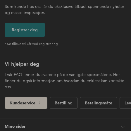
Som kunde hos oss får du eksklusive tilbud, spennende nyheter
og masse inspirasjon.
Registrer deg
* Se tilbudsvilkår ved registrering
Vi hjelper deg
I vår FAQ finner du svarene på de vanligste spørsmålene. Her
finner du også informasjon om hvordan du enklest kan kontakte
oss.
Kundeservice
Bestilling
Betalingsmåte
Lev
Mine sider