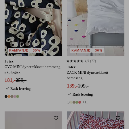
KAMPANJE
-30%
KAMPANJE
-30%
Jotex
4,5
(77)
4,5 basert på 77 karaktergivninger
OVO MINI dynetrekksett barneseng
Jotex
økologisk
ZACK MINI dynetrekksett
barneseng
181,-
259,-
139,-
199,-
Rask levering
Rask levering
5 farger
+11
16 farger
Legg til favoritter
Legg t