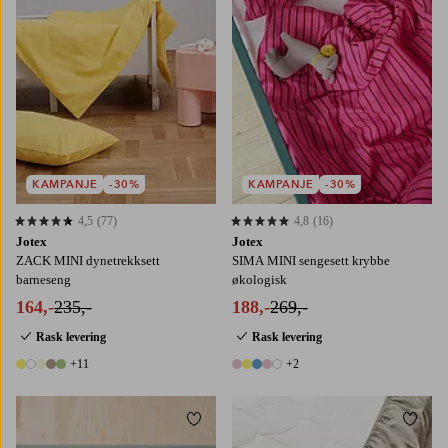
KAMPANJE
-30%
KAMPANJE
-30%
4,5
(77)
4,8
(16)
4,5 basert på 77 karaktergivninger
4,8 basert på 16 karaktergivninger
Jotex
Jotex
ZACK MINI dynetrekksett
SIMA MINI sengesett krybbe
barneseng
økologisk
164,-
235,-
188,-
269,-
Rask levering
Rask levering
+11
+2
16 farger
7 farger
Legg til favoritter
Legg t