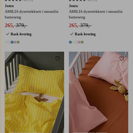
4,8 basert på 5 karaktergivninger
4,8 basert på 5 karaktergivninger
Jotex
Jotex
AMILIA dynetrekksett i musselin
AMILIA dynetrekksett i musselin
barneseng
barneseng
265,-
379,-
265,-
379,-
Rask levering
Rask levering
5 farger
5 farger
Legg til favoritter
Legg t