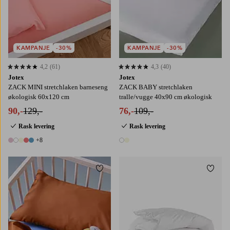
KAMPANJE
-30%
KAMPANJE
-30%
4,2
(61)
4,3
(40)
4,2 basert på 61 karaktergivninger
4,3 basert på 40 karaktergivninger
Jotex
Jotex
ZACK MINI stretchlaken barneseng
ZACK BABY stretchlaken
økologisk 60x120 cm
tralle/vugge 40x90 cm økologisk
90,-
129,-
76,-
109,-
Rask levering
Rask levering
+8
13 farger
2 farger
Legg til favoritter
Legg t