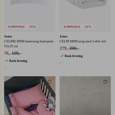
KAMPANJE
-30%
KAMPANJE
-30%
Jotex
Jotex
CELINE MINI barneseng barnepute
CELIN MINI seng med 2-delt sett
55x35 cm
279,-
399,-
76,-
109,-
Rask levering
Rask levering
1 farge
1 farge
Legg til favoritter
Legg t