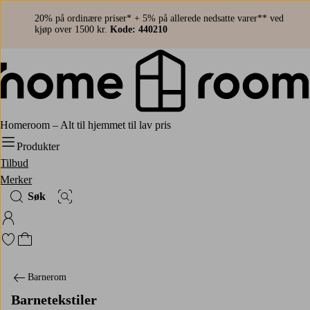
20% på ordinære priser* + 5% på allerede nedsatte varer** ved
kjøp over 1500 kr.
Kode: 440210
Homeroom – Alt til hjemmet til lav pris
Produkter
Tilbud
Merker
Søk
Bildesøk
Logg på Homeroom
Gå til favorittmerkede produkter
Gå til handlekurven
Barnerom
Barnetekstiler