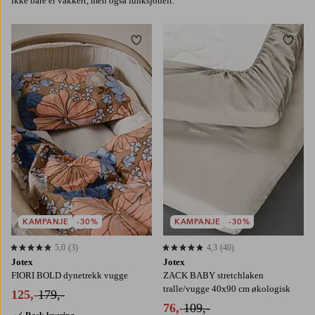
ikke bare er vakkert, men også funksjonelt.
Legg til favoritter
Legg t
KAMPANJE
-30%
KAMPANJE
-30%
5,0
(3)
4,3
(40)
5,0 basert på 3 karaktergivninger
4,3 basert på 40 karaktergivninger
Jotex
Jotex
FIORI BOLD dynetrekk vugge
ZACK BABY stretchlaken
tralle/vugge 40x90 cm økologisk
125,-
179,-
76,-
109,-