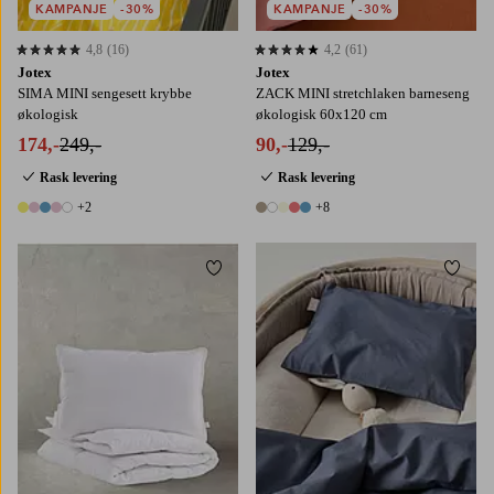
KAMPANJE
-30%
KAMPANJE
-30%
4,8
(16)
4,2
(61)
4,8 basert på 16 karaktergivninger
4,2 basert på 61 karaktergivninger
Jotex
Jotex
SIMA MINI sengesett krybbe
ZACK MINI stretchlaken barneseng
økologisk
økologisk 60x120 cm
174,-
249,-
90,-
129,-
Rask levering
Rask levering
+2
+8
7 farger
13 farger
Legg til favoritter
Legg t