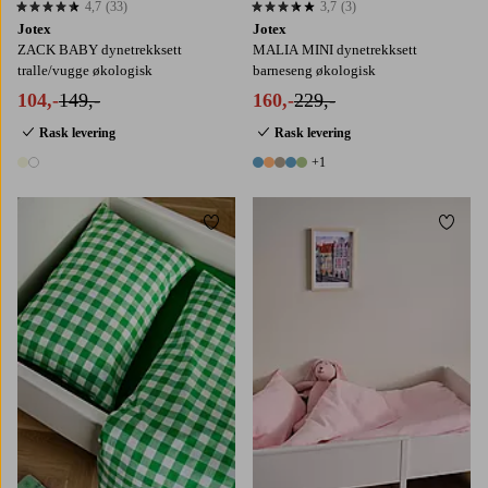
4,7
(33)
3,7
(3)
4,7 basert på 33 karaktergivninger
3,7 basert på 3 karaktergivninger
Jotex
Jotex
ZACK BABY dynetrekksett
MALIA MINI dynetrekksett
tralle/vugge økologisk
barneseng økologisk
104,-
149,-
160,-
229,-
Rask levering
Rask levering
+1
2 farger
6 farger
Legg til favoritter
Legg t