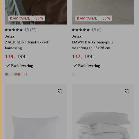
KAMPANJE
-30%
KAMPANJE
-30%
4,5
(77)
4,9
(9)
4,5 basert på 77 karaktergivninger
4,9 basert på 9 karaktergivninger
Jotex
Jotex
ZACK MINI dynetrekksett
DAWN BABY barnepute
barneseng
vogn/vugge 35x28 cm
139,-
199,-
132,-
189,-
Rask levering
Rask levering
+11
16 farger
1 farge
Legg til favoritter
Legg t