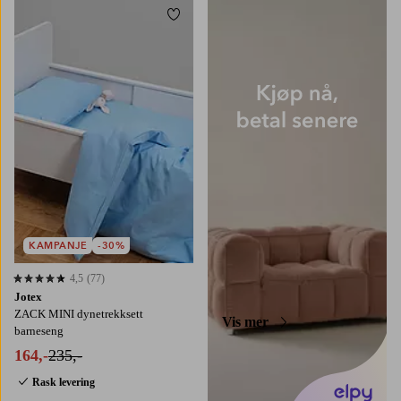
Legg til favoritter
KAMPANJE
-30%
4,5
(77)
4,5 basert på 77 karaktergivninger
Jotex
ZACK MINI dynetrekksett
Vis mer
barneseng
164,-
235,-
Rask levering