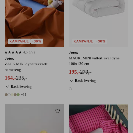
KAMPANJE
-30%
KAMPANJE
-30%
4,5
(77)
Jotex
4,5 basert på 77 karaktergivninger
MAURI MINI vattert, sval dyne
Jotex
100x130 cm
ZACK MINI dynetrekksett
barneseng
195,-
279,-
164,-
235,-
Rask levering
Rask levering
1 farge
+11
16 farger
Legg til favoritter
Legg t