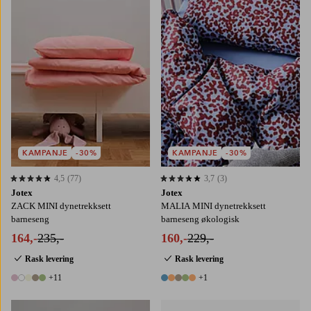
KAMPANJE
-30%
KAMPANJE
-30%
4,5
(77)
3,7
(3)
4,5 basert på 77 karaktergivninger
3,7 basert på 3 karaktergivninger
Jotex
Jotex
ZACK MINI dynetrekksett
MALIA MINI dynetrekksett
barneseng
barneseng økologisk
164,-
235,-
160,-
229,-
Rask levering
Rask levering
+11
+1
16 farger
6 farger