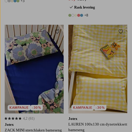
+3
8 farger
Rask levering
+8
13 farger
Legg til favoritter
Legg t
KAMPANJE
-30%
KAMPANJE
-30%
4,2
(61)
Jotex
4,2 basert på 61 karaktergivninger
LAUREN 100x130 cm dynetrekksett
Jotex
barneseng
ZACK MINI stretchlaken barneseng