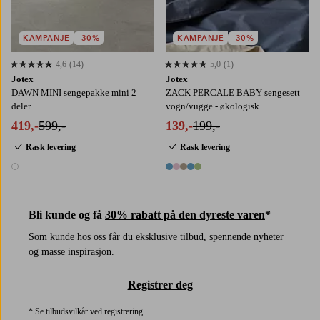
KAMPANJE
-30%
KAMPANJE
-30%
4,6
(14)
5,0
(1)
4,6 basert på 14 karaktergivninger
5,0 basert på 1 karaktergivninger
Jotex
Jotex
DAWN MINI sengepakke mini 2
ZACK PERCALE BABY sengesett
deler
vogn/vugge - økologisk
419,-
599,-
139,-
199,-
Rask levering
Rask levering
1 farge
5 farger
Bli kunde og få
30% rabatt på den dyreste varen
*
Som kunde hos oss får du eksklusive tilbud, spennende nyheter
og masse inspirasjon.
Registrer deg
* Se tilbudsvilkår ved registrering