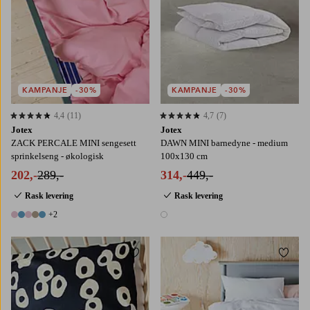
KAMPANJE
-30%
KAMPANJE
-30%
4,4
(11)
4,7
(7)
4,4 basert på 11 karaktergivninger
4,7 basert på 7 karaktergivninger
Jotex
Jotex
ZACK PERCALE MINI sengesett
DAWN MINI barnedyne - medium
sprinkelseng - økologisk
100x130 cm
202,-
289,-
314,-
449,-
Rask levering
Rask levering
+2
7 farger
1 farge
Legg til favoritter
Legg t