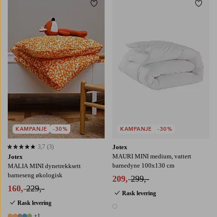
Legg til favoritter
Legg t
KAMPANJE
-30%
KAMPANJE
-30%
3,7
(3)
Jotex
3,7 basert på 3 karaktergivninger
MAURI MINI medium, vattert
Jotex
barnedyne 100x130 cm
MALIA MINI dynetrekksett
barneseng økologisk
209,-
299,-
160,-
229,-
Rask levering
Rask levering
1 farge
+1