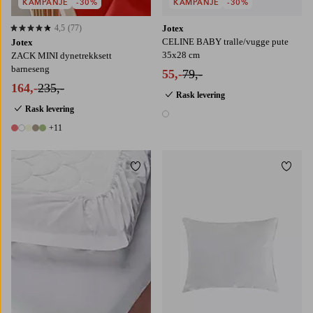
KAMPANJE
-30%
KAMPANJE
-30%
4,5
(77)
Jotex
4,5 basert på 77 karaktergivninger
CELINE BABY tralle/vugge pute
Jotex
35x28 cm
ZACK MINI dynetrekksett
barneseng
55,-
79,-
164,-
235,-
Rask levering
Rask levering
1 farge
+11
16 farger
Legg til favoritter
Legg t