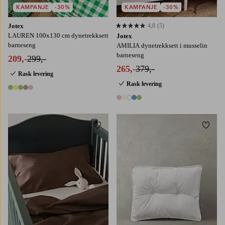
KAMPANJE
-30%
KAMPANJE
-30%
Jotex
4,8
(5)
4,8 basert på 5 karaktergivninger
LAUREN 100x130 cm dynetrekksett
Jotex
barneseng
AMILIA dynetrekksett i musselin
barneseng
209,-
299,-
265,-
379,-
Rask levering
Rask levering
5 farger
5 farger
Legg til favoritter
Legg t