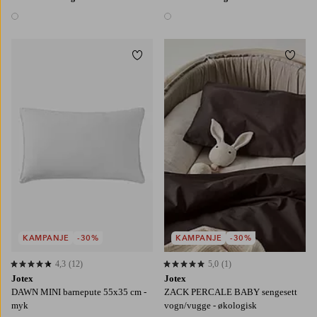
1 farge
1 farge
Legg til favoritter
Legg t
KAMPANJE
-30%
KAMPANJE
-30%
4,3
(12)
5,0
(1)
4,3 basert på 12 karaktergivninger
5,0 basert på 1 karaktergivninger
Jotex
Jotex
DAWN MINI barnepute 55x35 cm -
ZACK PERCALE BABY sengesett
myk
vogn/vugge - økologisk