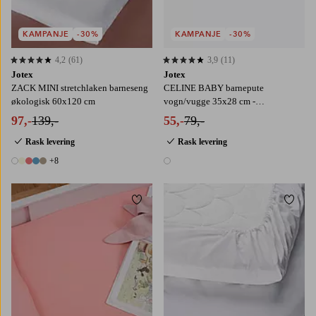
KAMPANJE
-30%
KAMPANJE
-30%
4,2
(61)
3,9
(11)
4,2 basert på 61 karaktergivninger
3,9 basert på 11 karaktergivninger
Jotex
Jotex
ZACK MINI stretchlaken barneseng
CELINE BABY barnepute
økologisk 60x120 cm
vogn/vugge 35x28 cm -
økologisk/gjenvunnet
97,-
139,-
55,-
79,-
Rask levering
Rask levering
+8
13 farger
1 farge
Legg til favoritter
Legg t