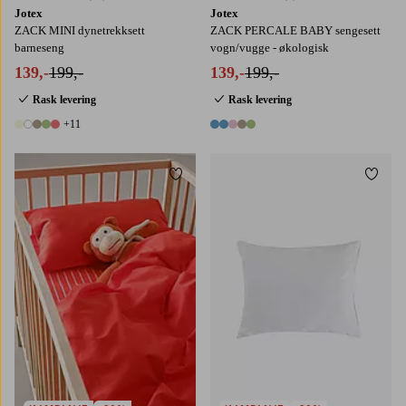
Jotex
Jotex
ZACK MINI dynetrekksett
ZACK PERCALE BABY sengesett
barneseng
vogn/vugge - økologisk
139,-
199,-
139,-
199,-
Rask levering
Rask levering
+11
16 farger
5 farger
Legg til favoritter
Legg t