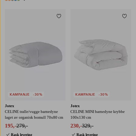
6 farger
Legg til favoritter
Legg t
KAMPANJE
-30%
KAMPANJE
-30%
Jotex
Jotex
CELINE tralle/vugge barnedyne
CELINE MINI barnedyne krybbe
laget av organisk bomull 70x80 cm
100x130 cm
195,-
279,-
230,-
329,-
Rask levering
Rask levering