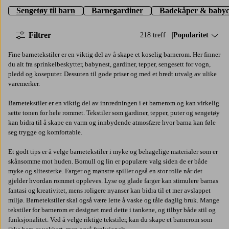
Sengetøy til barn
Barnegardiner
Badekåper & babyc
Filtrer
218 treff
Sorter på:
Popularitet
Fine barnetekstiler er en viktig del av å skape et koselig barnerom. Her finner
du alt fra sprinkelbeskytter, babynest, gardiner, tepper, sengesett for vogn,
pledd og koseputer. Dessuten til gode priser og med et bredt utvalg av ulike
varemerker.
Barnetekstiler er en viktig del av innredningen i et barnerom og kan virkelig
sette tonen for hele rommet. Tekstiler som gardiner, tepper, puter og sengetøy
kan bidra til å skape en varm og innbydende atmosfære hvor barna kan føle
seg trygge og komfortable.
Et godt tips er å velge barnetekstiler i myke og behagelige materialer som er
skånsomme mot huden. Bomull og lin er populære valg siden de er både
myke og slitesterke. Farger og mønstre spiller også en stor rolle når det
gjelder hvordan rommet oppleves. Lyse og glade farger kan stimulere barnas
fantasi og kreativitet, mens roligere nyanser kan bidra til et mer avslappet
miljø. Barnetekstiler skal også være lette å vaske og tåle daglig bruk. Mange
tekstiler for barnerom er designet med dette i tankene, og tilbyr både stil og
funksjonalitet. Ved å velge riktige tekstiler, kan du skape et barnerom som