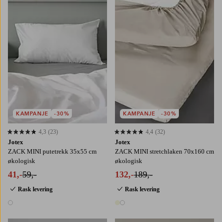
KAMPANJE
-30%
KAMPANJE
-30%
4,3
(23)
4,4
(32)
4,3 basert på 23 karaktergivninger
4,4 basert på 32 karaktergivninger
Jotex
Jotex
ZACK MINI putetrekk 35x55 cm
ZACK MINI stretchlaken 70x160 cm
økologisk
økologisk
41,-
59,-
132,-
189,-
Rask levering
Rask levering
1 farge
2 farger