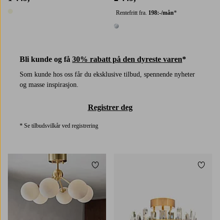
Rentefritt fra.
198:-/mån
*
1 farge
1 farge
Bli kunde og få
30% rabatt på den dyreste varen
*
Som kunde hos oss får du eksklusive tilbud, spennende nyheter
og masse inspirasjon.
Registrer deg
* Se tilbudsvilkår ved registrering
Legg til favoritter
Legg t