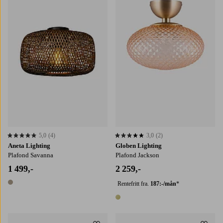
5,0
(4)
3,0
(2)
5,0 basert på 4 karaktergivninger
3,0 basert på 2 karaktergivninger
Aneta Lighting
Globen Lighting
Plafond Savanna
Plafond Jackson
1 499,-
2 259,-
Rentefritt fra.
187:-/mån
*
1 farge
1 farge