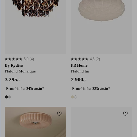
5,0
(4)
4,5
(2)
5,0 basert på 4 karaktergivninger
4,5 basert på 2 karaktergivninger
By Rydéns
PR Home
Plafond Monarque
Plafond lin
3 295,-
2 900,-
Rentefritt fra.
245:-/mån
*
Rentefritt fra.
223:-/mån
*
2 farger
2 farger
Legg til favoritter
Legg t