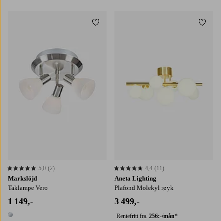
Legg til favoritter
Legg t
5,0
(2)
4,4
(11)
5,0 basert på 2 karaktergivninger
4,4 basert på 11 karaktergivninger
Markslöjd
Aneta Lighting
Taklampe Vero
Plafond Molekyl røyk
1 149,-
3 499,-
Rentefritt fra.
256:-/mån
*
1 farge