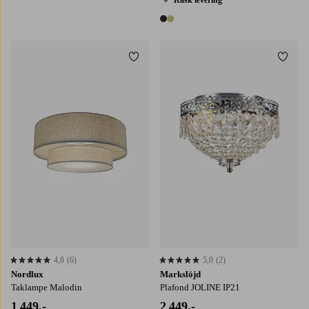
2 farger
Legg til favoritter
Legg t
4,8
(6)
5,0
(2)
4,8 basert på 6 karaktergivninger
5,0 basert på 2 karaktergivninger
Nordlux
Markslöjd
Taklampe Malodin
Plafond JOLINE IP21
1 449,-
2 449,-