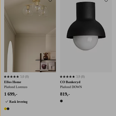
Legg til favoritter
Legg t
5,0
(8)
3,9
(8)
5,0 basert på 8 karaktergivninger
3,9 basert på 8 karaktergivninger
Ellos Home
CO Bankeryd
Plafond Lorenzo
Plafond DOWN
1 699,-
819,-
Rask levering
1 farge
2 farger