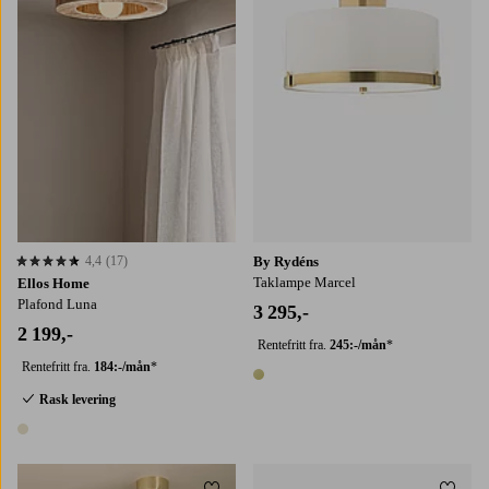
4,4
(17)
By Rydéns
4,4 basert på 17 karaktergivninger
Taklampe Marcel
Ellos Home
Plafond Luna
3 295,-
2 199,-
Rentefritt fra.
245:-/mån
*
Rentefritt fra.
184:-/mån
*
1 farge
Rask levering
1 farge