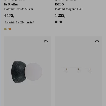
4,4 basert på 7 karaktergivninger
4,5 basert på 2 karaktergivninger
By Rydéns
EGLO
Plafond Gross Ø 50 cm
Plafond Mogano D40
4 179,-
1 299,-
Rentefritt fra.
294:-/mån
*
3 farger
3 farger
Legg til favoritter
Legg t