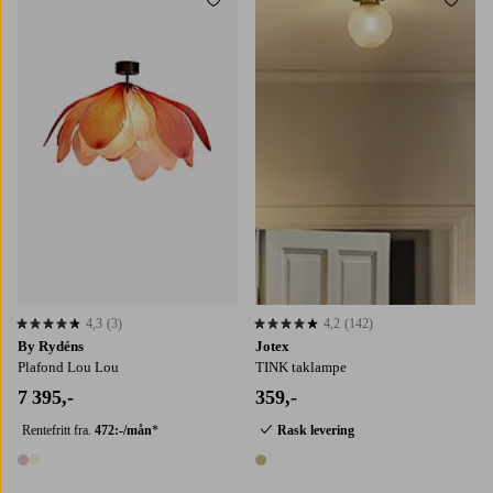
Legg til favoritter
Legg t
4,3
(3)
4,2
(142)
4,3 basert på 3 karaktergivninger
4,2 basert på 142 karaktergivninger
By Rydéns
Jotex
Plafond Lou Lou
TINK taklampe
7 395,-
359,-
Rentefritt fra.
472:-/mån
*
Rask levering
2 farger
1 farge