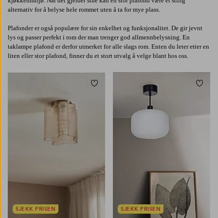
kjøkkenmiljø. Når det gjelder stue kan en stor plafond være et stilig
alternativ for å belyse hele rommet uten å ta for mye plass.
Plafonder er også populære for sin enkelhet og funksjonalitet. De gir jevnt
lys og passer perfekt i rom der man trenger god allmennbelysning. En
taklampe plafond er derfor utmerket for alle slags rom. Enten du leter etter en
liten eller stor plafond, finner du et stort utvalg å velge blant hos oss.
Legg til favoritter
Legg t
SJEKK PRISEN
SJEKK PRISEN