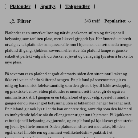
Plafonder
Spotlys
Takpendler
Filtrer
343 treff
Sorter på:
Popularitet
Plafonder er en utmerket løsning når du ønsker en stilren og funksjonell
belysning som tar liten plass, men likevel gir godt lys. Her finner du et bredt
utvalg av takplafonder som passer alle rom i hjemmet, uansett om du trenger
plafond til gang, kjøkken, soverom eller stue. En plafond lampe er ganske
enkelt et perfekt valg når du ønsker et jevnt og behagelig lys uten å bruke for
mye plass.
På soverom er en plafond et godt alternativ siden den sitter inntil taket og
ikke er i veien når du skifter på sengen. En plafond på soverommet gir en
rolig og harmonisk følelse samtidig som den gir nok lys til både avslapping
og praktiske behov. Siden plafonder er montert rett i taket gir de også en
minimalistisk stil. I gangen er en takplafond et godt valg, spesielt i mindre
ganger der du ønsker god belysning uten at taklampen henger for langt ned.
En plafond gir nok lys til at du kan orientere deg, samtidig som den bidrar til
en innbydende følelse når du eller gjester stiger inn i hjemmet. På kjøkkenet
er funksjonell belysning avgjørende, og en plafond på kjøkkenet gir et sterkt
og jevnt lys i hele rommet. Siden plafonden sitter tett mot taket, blir den
også enkel å holde ren og nærmest vedlikeholdsfri – praktisk i et