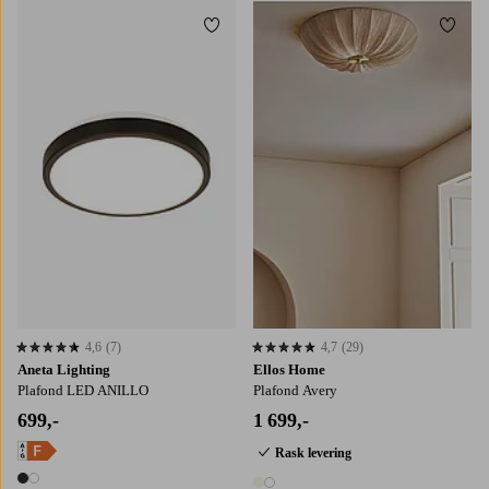
Legg til favoritter
Legg t
4,6
(7)
4,7
(29)
4,6 basert på 7 karaktergivninger
4,7 basert på 29 karaktergivninger
Aneta Lighting
Ellos Home
Plafond LED ANILLO
Plafond Avery
699,-
1 699,-
Rask levering
2 farger