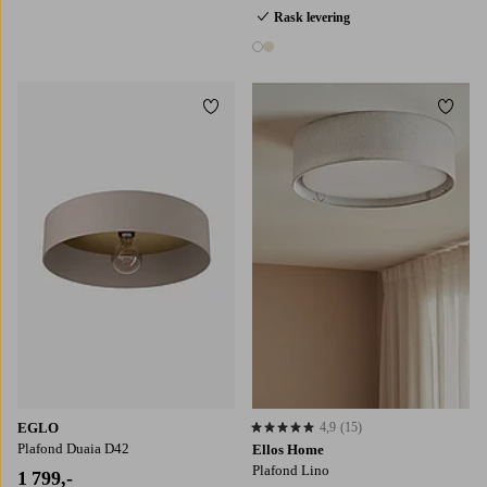
1 farge
Rask levering
2 farger
Legg til favoritter
Legg t
EGLO
4,9
(15)
4,9 basert på 15 karaktergivninger
Plafond Duaia D42
Ellos Home
Plafond Lino
1 799,-