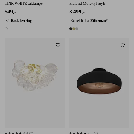
TINK WHITE taklampe
Plafond Molekyl røyk
549,-
3 499,-
Rask levering
Rentefritt fra.
256:-/mån
*
1 farge
3 farger
Legg til favoritter
Legg t
4,4
(7)
4,5
(2)