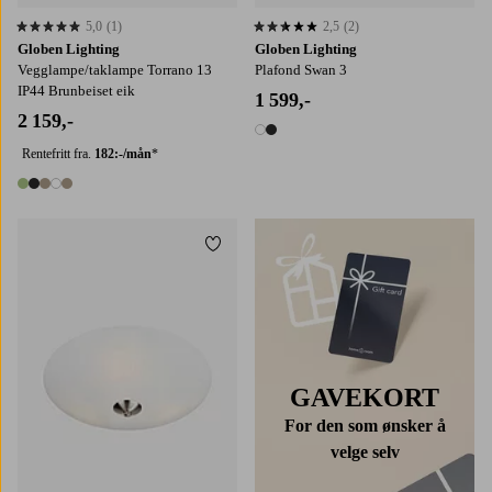
5,0
(1)
2,5
(2)
5,0 basert på 1 karaktergivninger
2,5 basert på 2 karaktergivninger
Globen Lighting
Globen Lighting
Vegglampe/taklampe Torrano 13
Plafond Swan 3
IP44 Brunbeiset eik
1 599,-
2 159,-
2 farger
Rentefritt fra.
182:-/mån
*
5 farger
Legg til favoritter
GAVEKORT
For den som ønsker å
velge selv