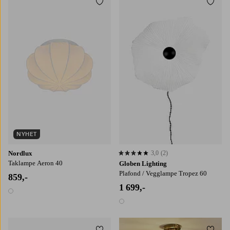
Legg til favoritter
Legg t
NYHET
Nordlux
3,0
(2)
3,0 basert på 2 karaktergivninger
Taklampe Aeron 40
Globen Lighting
Plafond / Vegglampe Tropez 60
859,-
1 699,-
1 farge
1 farge