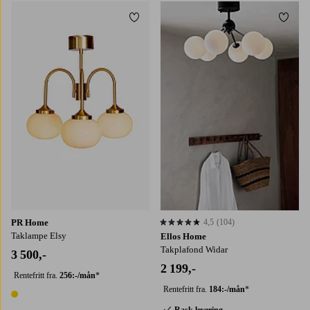
Legg til favoritter
Legg t
PR Home
4,5
(104)
4,5 basert på 104 karaktergivninger
Taklampe Elsy
Ellos Home
Takplafond Widar
3 500,-
2 199,-
Rentefritt fra.
256:-/mån
*
Rentefritt fra.
184:-/mån
*
1 farge
Rask levering