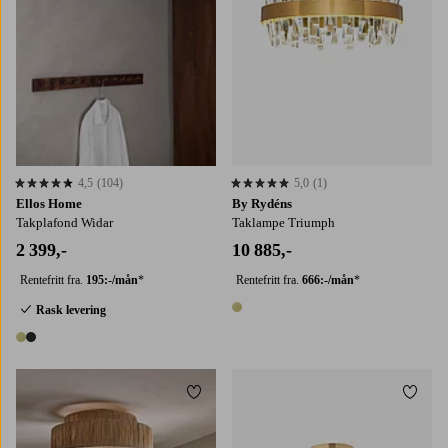
4,5
(104)
5,0
(1)
4,5 basert på 104 karaktergivninger
5,0 basert på 1 karaktergivninger
Ellos Home
By Rydéns
Takplafond Widar
Taklampe Triumph
2 399,-
10 885,-
Rentefritt fra.
195:-/mån
*
Rentefritt fra.
666:-/mån
*
Rask levering
1 farge
2 farger
Legg til favoritter
Legg t