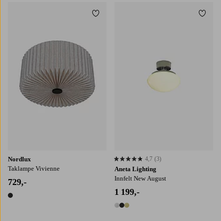
Legg til favoritter
Legg t
Nordlux
4,7
(3)
4,7 basert på 3 karaktergivninger
Taklampe Vivienne
Aneta Lighting
Innfelt New August
729,-
1 199,-
1 farge
3 farger