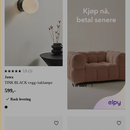
3,8
(5)
3,8 basert på 5 karaktergivninger
Jotex
TINK BLACK vegg-/taklampe
Vis mer
599,-
Rask levering
1 farge
Legg til favoritter
Legg t