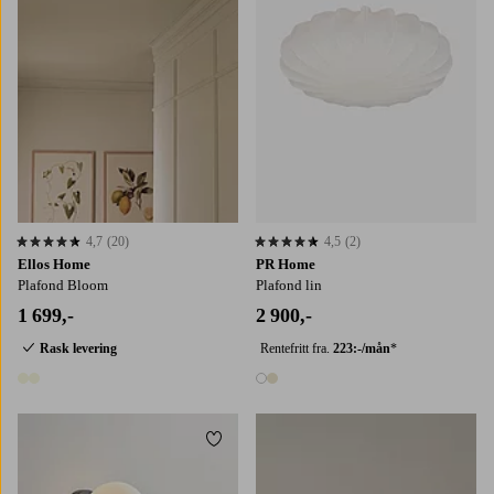
4,7
(20)
4,5
(2)
4,7 basert på 20 karaktergivninger
4,5 basert på 2 karaktergivninger
Ellos Home
PR Home
Plafond Bloom
Plafond lin
1 699,-
2 900,-
Rask levering
Rentefritt fra.
223:-/mån
*
2 farger
2 farger
Legg til favoritter