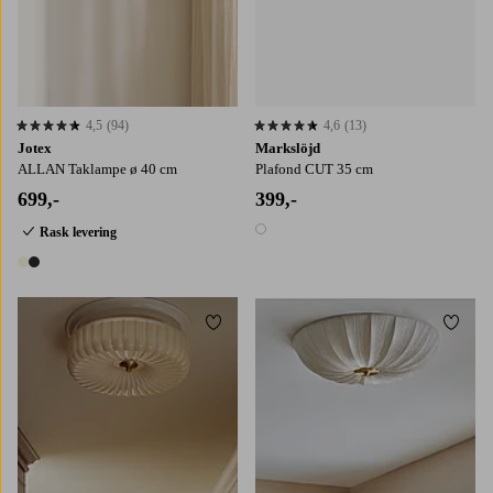
4,5
(94)
4,6
(13)
4,5 basert på 94 karaktergivninger
4,6 basert på 13 karaktergivninger
Jotex
Markslöjd
ALLAN Taklampe ø 40 cm
Plafond CUT 35 cm
699,-
399,-
Rask levering
1 farge
2 farger
Legg til favoritter
Legg t