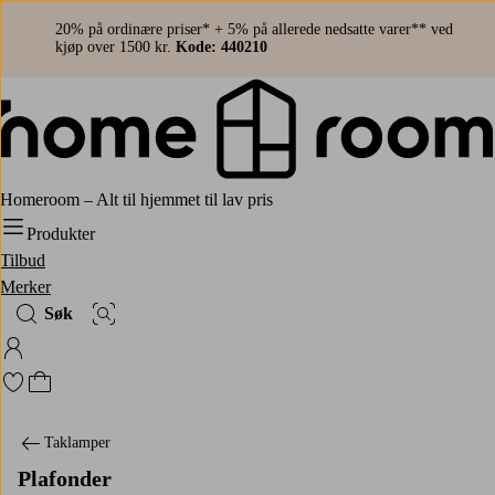
20% på ordinære priser* + 5% på allerede nedsatte varer** ved
kjøp over 1500 kr.
Kode: 440210
Homeroom – Alt til hjemmet til lav pris
Produkter
Tilbud
Merker
Søk
Bildesøk
Logg på Homeroom
Gå til favorittmerkede produkter
Gå til handlekurven
Taklamper
Plafonder