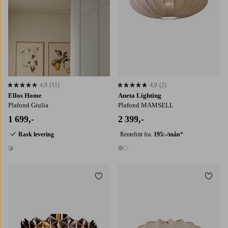
4,9
(11)
4,0
(2)
4,9 basert på 11 karaktergivninger
4,0 basert på 2 karaktergivninger
Ellos Home
Aneta Lighting
Plafond Giulia
Plafond MAMSELL
1 699,-
2 399,-
Rask levering
Rentefritt fra.
195:-/mån
*
1 farge
2 farger
Legg til favoritter
Legg t