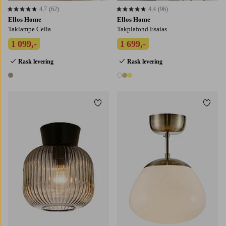
4,7
(62)
4,4
(96)
4,7 basert på 62 karaktergivninger
4,4 basert på 96 karaktergivninger
Ellos Home
Ellos Home
Taklampe Celia
Takplafond Esaias
1 099,-
1 699,-
Rask levering
Rask levering
1 farge
3 farger
Legg til favoritter
Legg t