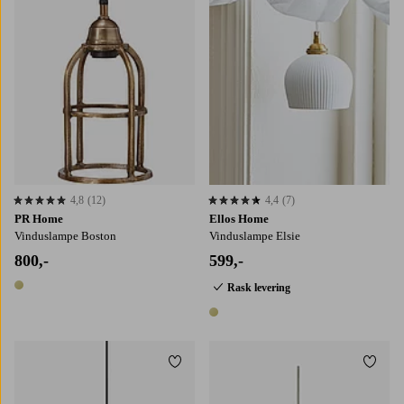
4,8
(12)
4,4
(7)
4,8 basert på 12 karaktergivninger
4,4 basert på 7 karaktergivninger
PR Home
Ellos Home
Vinduslampe Boston
Vinduslampe Elsie
800,-
599,-
Rask levering
1 farge
1 farge
Legg til favoritter
Legg t