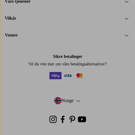
Våre tjenester
Vilkår
Venner
Sikre betalinger
Vil du vite mer om
våre betalingsalternativer
?
elpy
visa
mastercard
Norge
- Velg land
Instagram
Facebook
Pinterest
Youtube