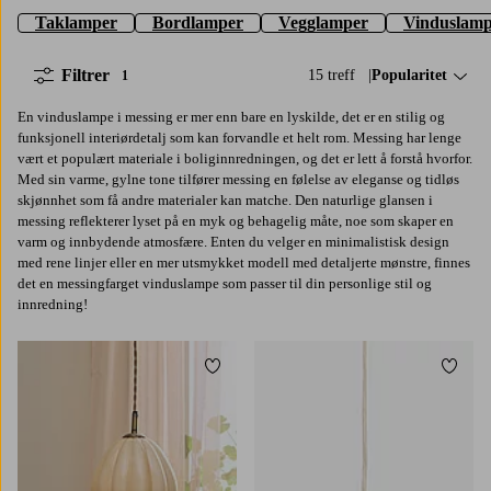
Taklamper
Bordlamper
Vegglamper
Vinduslamp
Filtrer
15 treff
Sorter på:
Popularitet
1
En vinduslampe i messing er mer enn bare en lyskilde, det er en stilig og
funksjonell interiørdetalj som kan forvandle et helt rom. Messing har lenge
vært et populært materiale i boliginnredningen, og det er lett å forstå hvorfor.
Med sin varme, gylne tone tilfører messing en følelse av eleganse og tidløs
skjønnhet som få andre materialer kan matche. Den naturlige glansen i
messing reflekterer lyset på en myk og behagelig måte, noe som skaper en
varm og innbydende atmosfære. Enten du velger en minimalistisk design
med rene linjer eller en mer utsmykket modell med detaljerte mønstre, finnes
det en messingfarget vinduslampe som passer til din personlige stil og
innredning!
Legg til favoritter
Legg t