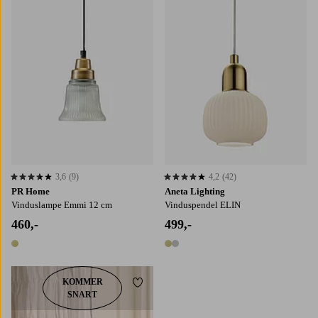
3,6
(9)
4,2
(42)
3,6 basert på 9 karaktergivninger
4,2 basert på 42 karaktergivninger
PR Home
Aneta Lighting
Vinduslampe Emmi 12 cm
Vinduspendel ELIN
460,-
499,-
1 farge
2 farger
KOMMER
Legg til favoritter
SNART