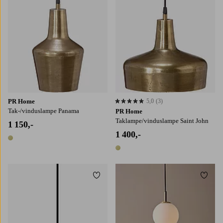
PR Home
5,0
(3)
5,0 basert på 3 karaktergivninger
Tak-/vinduslampe Panama
PR Home
Taklampe/vinduslampe Saint John
1 150,-
1 400,-
1 farge
1 farge
Legg til favoritter
Legg t