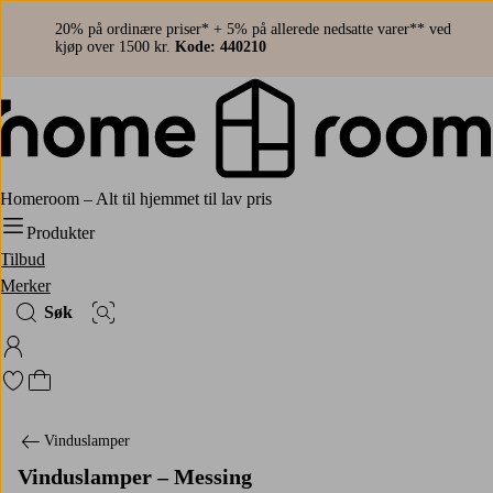
20% på ordinære priser* + 5% på allerede nedsatte varer** ved
kjøp over 1500 kr.
Kode: 440210
Homeroom – Alt til hjemmet til lav pris
Produkter
Tilbud
Merker
Søk
Bildesøk
Logg på Homeroom
Gå til favorittmerkede produkter
Gå til handlekurven
Vinduslamper
Vinduslamper – Messing