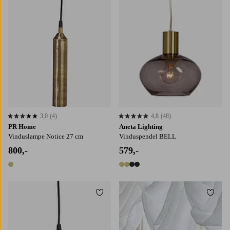
3,0
(4)
4,8
(48)
3,0 basert på 4 karaktergivninger
4,8 basert på 48 karaktergivninger
PR Home
Aneta Lighting
Vinduslampe Notice 27 cm
Vinduspendel BELL
800,-
579,-
1 farge
4 farger
Legg til favoritter
Legg t