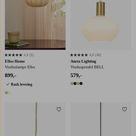
4,4
(8)
4,8
(48)
4,4 basert på 8 karaktergivninger
4,8 basert på 48 karaktergivninger
Ellos Home
Aneta Lighting
Vinduslampe Elba
Vinduspendel BELL
899,-
579,-
Rask levering
4 farger
2 farger
Legg til favoritter
Legg t