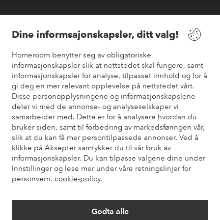
Våre tjenester
Dine informsajonskapsler, ditt valg!
Vilkår
Homeroom benytter seg av obligatoriske
informasjonskapsler slik at nettstedet skal fungere, samt
informasjonskapsler for analyse, tilpasset innhold og for å
Venner
gi deg en mer relevant opplevelse på nettstedet vårt.
Disse personopplysningene og informasjonskapslene
deler vi med de annonse- og analyseselskaper vi
samarbeider med. Dette er for å analysere hvordan du
Sikre betalinger
bruker siden, samt til forbedring av markedsføringen vår,
Vil du vite mer om
våre betalingsalternativer
?
slik at du kan få mer persontilpassede annonser. Ved å
elpy
klikke på Aksepter samtykker du til vår bruk av
informasjonskapsler. Du kan tilpasse valgene dine under
Innstillinger og lese mer under våre retningslinjer for
personvern.
cookie-policy.
Norge - Velg land
Godta alle