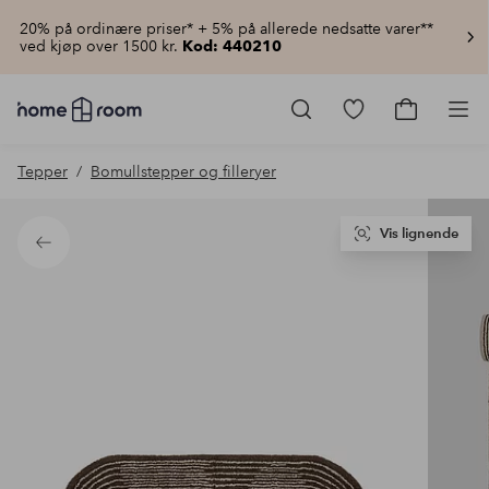
20% på ordinære priser* + 5% på allerede nedsatte varer**
ved kjøp over 1500 kr.
Kod: 440210
Homeroom
–
Gå
Gå
Pro
Alt
til
til
til
favorittmerkede
handlekur
Tepper
Bomullstepper og filleryer
hjemmet
produkter
til
lav
pris
Vis lignende
Tilbake