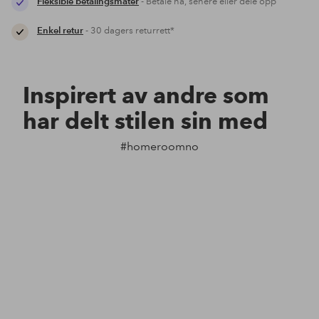
Fleksible betalingsmåter
- Betale nå, senere eller dele opp
Enkel retur
- 30 dagers returrett*
Inspirert av andre som
har delt stilen sin med
#homeroomno