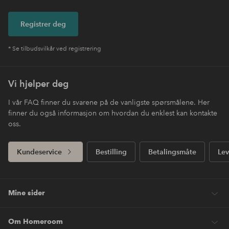
Registrer deg
* Se tilbudsvilkår ved registrering
Vi hjelper deg
I vår FAQ finner du svarene på de vanligste spørsmålene. Her
finner du også informasjon om hvordan du enklest kan kontakte
oss.
Kundeservice
Bestilling
Betalingsmåte
Lev
Mine sider
Om Homeroom