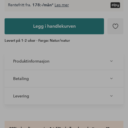
Rentefritt fra.
178:-/mån
*
Les mer
Legg i
andlekurven
Legg i handlekurven
Levert på 1-2 uker - Farge: Natur/natur
Produktinformasjon
Betaling
Levering