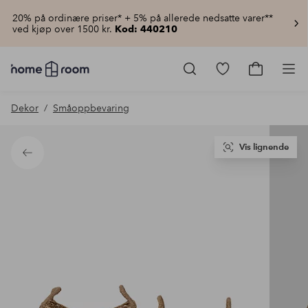
20% på ordinære priser* + 5% på allerede nedsatte varer**
ved kjøp over 1500 kr.
Kod: 440210
Homeroom
–
Gå
Gå
Pro
Alt
til
til
til
favorittmerkede
handlekur
Dekor
Småoppbevaring
hjemmet
produkter
til
lav
pris
Vis lignende
Tilbake