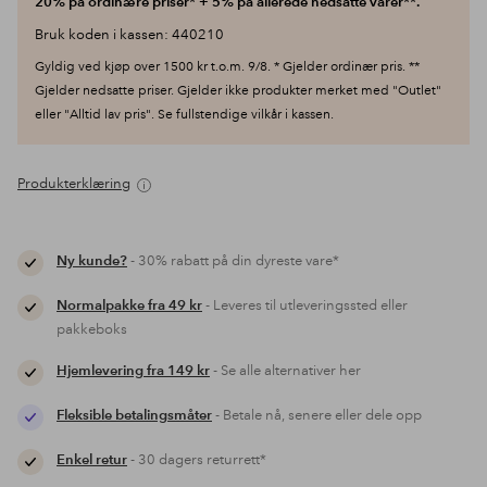
20% på ordinære priser* + 5% på allerede nedsatte varer**.
Bruk koden i kassen: 440210
Gyldig ved kjøp over 1500 kr t.o.m. 9/8. * Gjelder ordinær pris. **
Gjelder nedsatte priser. Gjelder ikke produkter merket med "Outlet"
eller "Alltid lav pris". Se fullstendige vilkår i kassen.
Produkterklæring
Ny kunde?
- 30% rabatt på din dyreste vare*
Normalpakke fra 49 kr
- Leveres til utleveringssted eller
pakkeboks
Hjemlevering fra 149 kr
- Se alle alternativer her
Fleksible betalingsmåter
- Betale nå, senere eller dele opp
Enkel retur
- 30 dagers returrett*