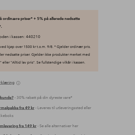
 ordinære priser* + 5% på allerede nedsatte
.
oden i kassen: 440210
ved kjøp over 1500 kr t.o.m. 9/8. * Gjelder ordinær pris.
der nedsatte priser. Gjelder ikke produkter merket med
 eller "Alltid lav pris". Se fullstendige vilkår i kassen.
rklæring
 kunde?
- 30% rabatt på din dyreste vare*
malpakke fra 49 kr
- Leveres til utleveringssted eller
kkeboks
mlevering fra 149 kr
- Se alle alternativer her