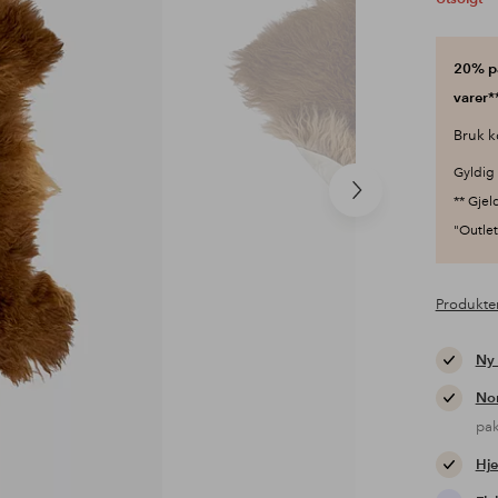
20% på
varer**
Bruk k
Gyldig 
Neste
** Gjel
produkt
"Outlet"
Produkte
Ny
Nor
pa
Hje