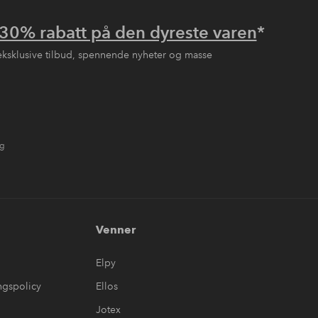
30% rabatt på den dyreste varen
*
eksklusive tilbud, spennende nyheter og masse
ng
Venner
Elpy
ngspolicy
Ellos
Jotex