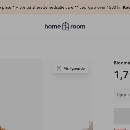
priser* + 5% på allerede nedsatte varer** ved kjøp over 1500 kr.
Kod
Homeroom
–
Alt
til
hjemmet
til
lav
pris
Bloomin
Vis lignende
1,7
Kjøp n
Utsolgt