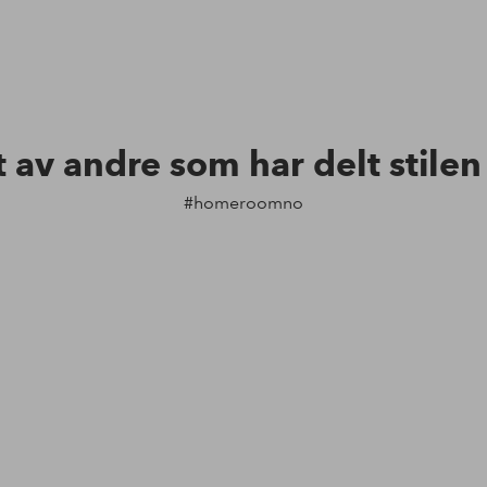
t av andre som har delt stile
#homeroomno