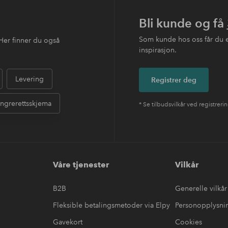
Bli kunde og få
Som kunde hos oss får du 
Her finner du også
inspirasjon.
Levering
Registrer deg
ngrerettsskjema
* Se tilbudsvilkår ved registreri
Våre tjenester
Vilkår
B2B
Generelle vilkår
Fleksible betalingsmetoder via Elpy
Personopplysni
Gavekort
Cookies