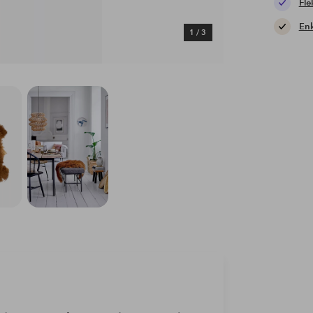
Fle
Enk
1
/
3