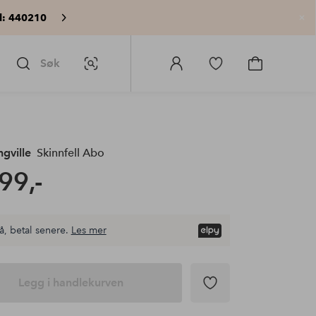
: 440210
Lu
Søk
Bildesøk
Logg
Gå
Gå
på
til
til
Homeroom
favorittmerkede
handlekurv
produkter
gville
Skinnfell Abo
99,-
å, betal senere.
Les mer
Legg i handlekurven