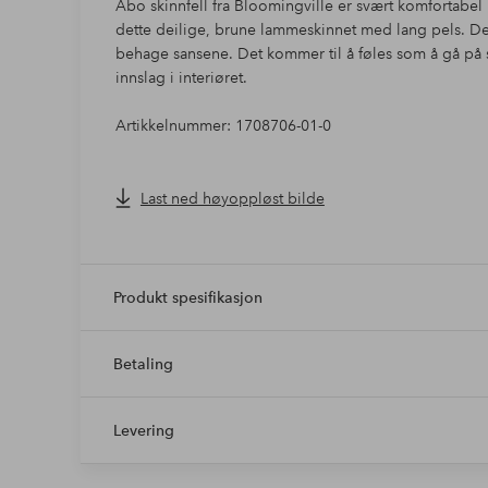
Abo skinnfell fra Bloomingville er svært komfortabel
dette deilige, brune lammeskinnet med lang pels. De
behage sansene. Det kommer til å føles som å gå på s
innslag i interiøret.
Artikkelnummer: 1708706-01-0
Last ned høyoppløst bilde
Produkt spesifikasjon
Betaling
Levering