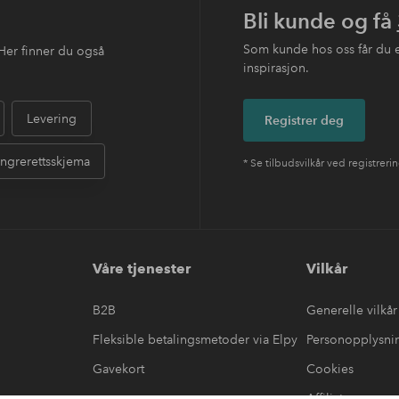
Bli kunde og få
Som kunde hos oss får du 
Her finner du også
inspirasjon.
Levering
Registrer deg
ngrerettsskjema
* Se tilbudsvilkår ved registreri
Våre tjenester
Vilkår
B2B
Generelle vilkår
Fleksible betalingsmetoder via Elpy
Personopplysni
Gavekort
Cookies
Affiliate