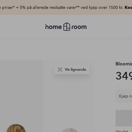
priser* + 5% på allerede nedsatte varer** ved kjøp over 1500 kr.
Kod
Homeroom
–
Alt
til
hjemmet
til
lav
pris
Bloomin
Vis lignende
349
Kjøp n
Utsolgt