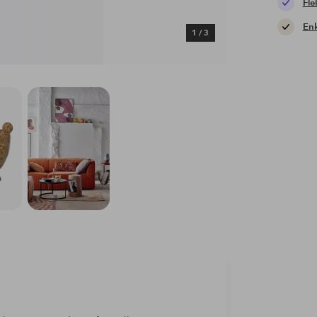
Fle
Enk
1
/
3