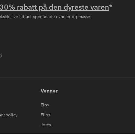
30% rabatt på den dyreste varen
*
eksklusive tilbud, spennende nyheter og masse
ng
Venner
Elpy
ngspolicy
Ellos
Jotex