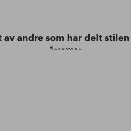
t av andre som har delt stile
#homeroomno