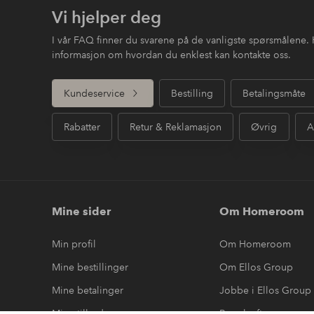
Vi hjelper deg
I vår FAQ finner du svarene på de vanligste spørsmålene. 
informasjon om hvordan du enklest kan kontakte oss.
Kundeservice
Bestilling
Betalingsmåte
Rabatter
Retur & Reklamasjon
Øvrig
A
Mine sider
Om Homeroom
Min profil
Om Homeroom
Mine bestillinger
Om Ellos Group
Mine betalinger
Jobbe i Ellos Group
Mine tilbud
Bærekraft