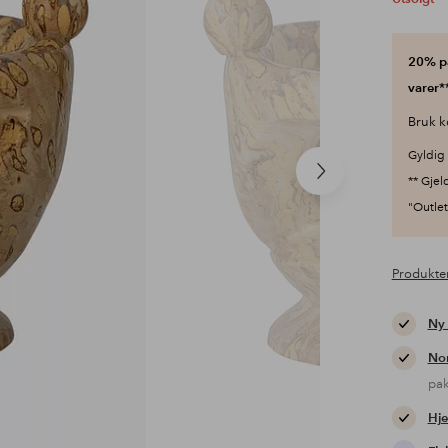
20% på
varer**
Bruk k
Gyldig 
Neste
** Gjel
produkt
"Outlet"
Produkte
Ny
Nor
pa
Hje