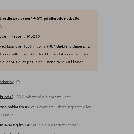
 ordinære priser* + 5% på allerede nedsatte
.
oden i kassen: 440210
ved kjøp over 1500 kr t.o.m. 9/8. * Gjelder ordinær pris.
der nedsatte priser. Gjelder ikke produkter merket med
 eller "Alltid lav pris". Se fullstendige vilkår i kassen.
rklæring
 kunde?
- 30% rabatt på din dyreste vare*
malpakke fra 49 kr
- Leveres til utleveringssted eller
kkeboks
mlevering fra 149 kr
- Se alle alternativer her