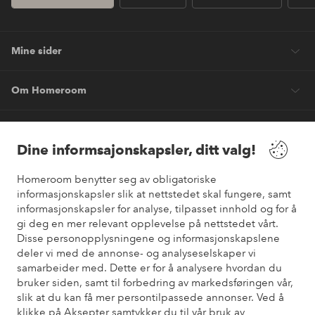
Mine sider
Om Homeroom
Våre tjenester
Dine informsajonskapsler, ditt valg!
Vilkår
Homeroom benytter seg av obligatoriske
informasjonskapsler slik at nettstedet skal fungere, samt
Venner
informasjonskapsler for analyse, tilpasset innhold og for å
gi deg en mer relevant opplevelse på nettstedet vårt.
Disse personopplysningene og informasjonskapslene
deler vi med de annonse- og analyseselskaper vi
samarbeider med. Dette er for å analysere hvordan du
Sikre betalinger
bruker siden, samt til forbedring av markedsføringen vår,
Vil du vite mer om
våre betalingsalternativer
?
slik at du kan få mer persontilpassede annonser. Ved å
elpy
klikke på Aksepter samtykker du til vår bruk av