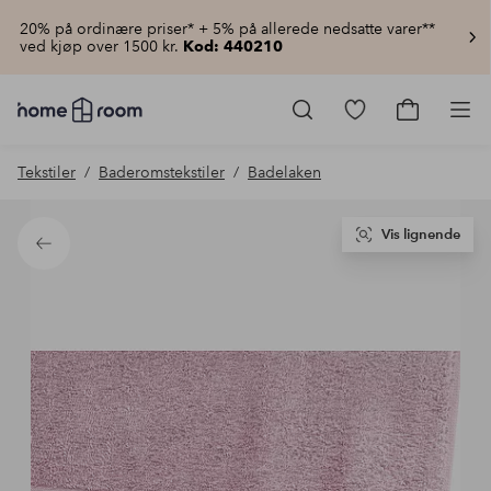
20% på ordinære priser* + 5% på allerede nedsatte varer**
ved kjøp over 1500 kr.
Kod: 440210
Homeroom
–
Gå
Gå
Pro
Alt
til
til
til
favorittmerkede
handlekur
Tekstiler
Baderomstekstiler
Badelaken
hjemmet
produkter
til
lav
pris
Vis lignende
Tilbake