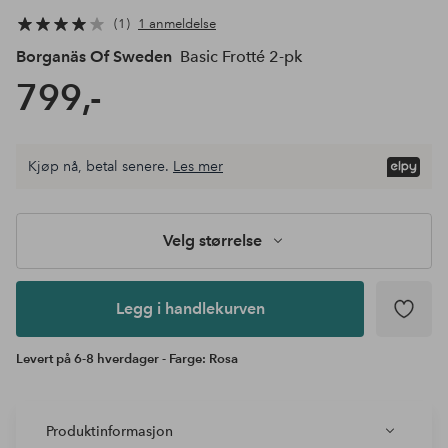
1
1 anmeldelse
Borganäs Of Sweden
Basic Frotté 2-pk
799,-
Kjøp nå, betal senere.
Les mer
Legg i
andlekurven
Velg størrelse
Legg i handlekurven
Levert på 6-8 hverdager - Farge: Rosa
Produktinformasjon