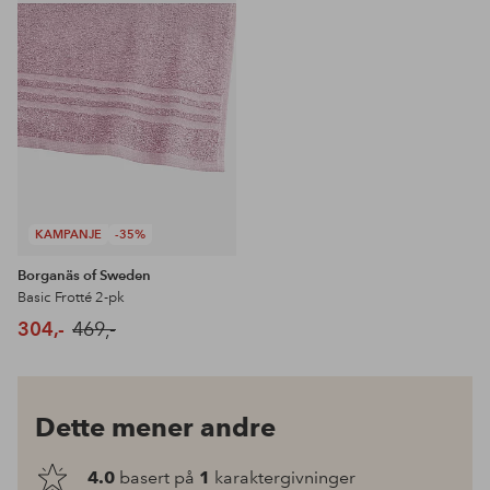
favoritter
KAMPANJE
-35%
Borganäs of Sweden
Basic Frotté 2-pk
304,-
469,-
Dette mener andre
4.0
basert på
1
karaktergivninger