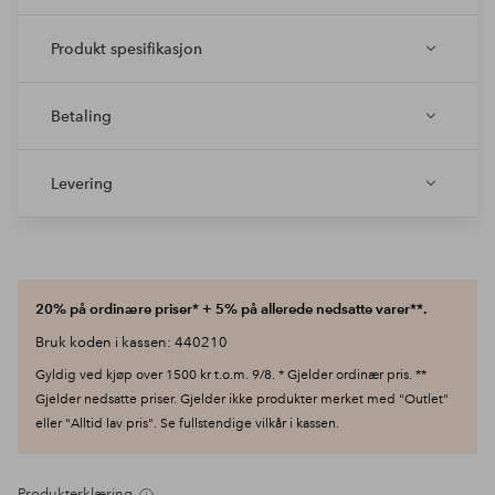
Produkt spesifikasjon
Betaling
Levering
20% på ordinære priser* + 5% på allerede nedsatte varer**.
Bruk koden i kassen: 440210
Gyldig ved kjøp over 1500 kr t.o.m. 9/8. * Gjelder ordinær pris. **
Gjelder nedsatte priser. Gjelder ikke produkter merket med "Outlet"
eller "Alltid lav pris". Se fullstendige vilkår i kassen.
Produkterklæring