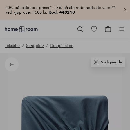
20% på ordinære priser* + 5% på allerede nedsatte varer**
ved kjøp over 1500 kr.
Kod: 440210
Homeroom
–
Gå
Gå
Pro
Alt
til
til
til
favorittmerkede
handlekur
Tekstiler
Sengetøy
Dra-på-laken
hjemmet
produkter
til
lav
pris
Vis lignende
Tilbake