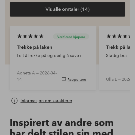
Vis alle omtaler (14)
Verifierad kjøpere
Trekke på laken
Trekk på lak
Lett å trekke på og deilig å sove i!
Stødig bra
Agneta A —
2026-04-
14
Ulla L —
2026-0
Rapportere
Informasjon om karakterer
Inspirert av andre som
har delt stilen sin med