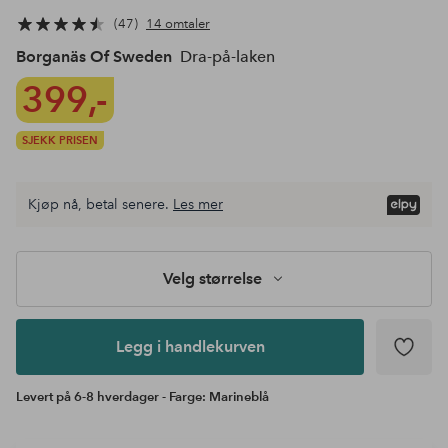
47
14 omtaler
Borganäs Of Sweden
Dra-på-laken
399,-
SJEKK PRISEN
Velg
Kjøp nå, betal senere.
Les mer
størrelse
Legg i
handlekurven
Velg størrelse
Legg i handlekurven
Levert på 6-8 hverdager - Farge: Marineblå