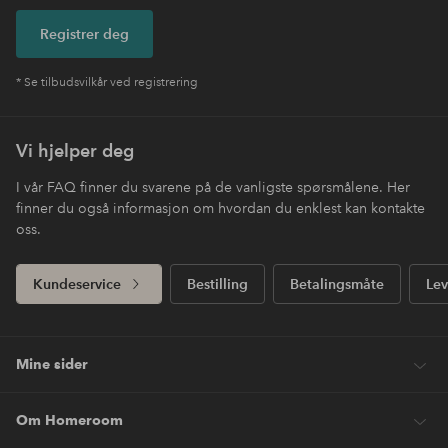
Registrer deg
* Se tilbudsvilkår ved registrering
Vi hjelper deg
I vår FAQ finner du svarene på de vanligste spørsmålene. Her
finner du også informasjon om hvordan du enklest kan kontakte
oss.
Kundeservice
Bestilling
Betalingsmåte
Lev
Mine sider
Om Homeroom