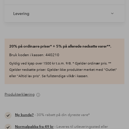
Levering
20% på ordinære priser* + 5% på allerede nedsatte varer**.
Bruk koden i kassen: 440210
Gyldig ved kjøp over 1500 kr t.o.m. 9/8. * Gjelder ordinær pris. **
Gjelder nedsatte priser. Gjelder ikke produkter merket med "Outlet"
eller "Alltid lav pris". Se fullstendige vilkår i kassen.
Produkterklæring
Ny kunde?
- 30% rabatt på din dyreste vare*
Normalpakke fra 49 kr
- Leveres til utleveringssted eller