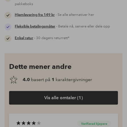
pakkeboks
Hjemlevering fra 149 kr
- Se alle alternativer her
Fleksible betalingsmåter
- Betale nå, senere eller dele opp
Enkel retur
- 30 dagers returrett*
Dette mener andre
4.0
basert på
1
karaktergivninger
Vis alle omtaler (1)
Verifierad kjøpere