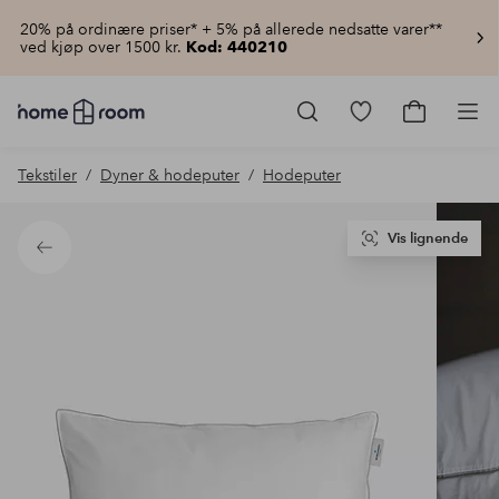
20% på ordinære priser* + 5% på allerede nedsatte varer**
ved kjøp over 1500 kr.
Kod: 440210
Homeroom
–
Gå
Gå
Pro
Alt
til
til
til
favorittmerkede
handlekur
Tekstiler
Dyner & hodeputer
Hodeputer
hjemmet
produkter
til
lav
pris
Vis lignende
Tilbake