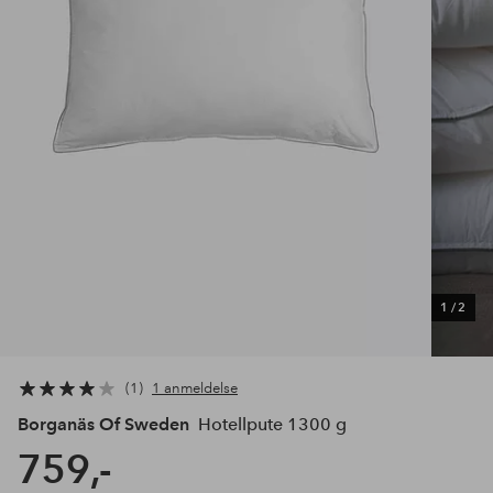
1
/
2
1
1 anmeldelse
Borganäs Of Sweden
Hotellpute 1300 g
759,-