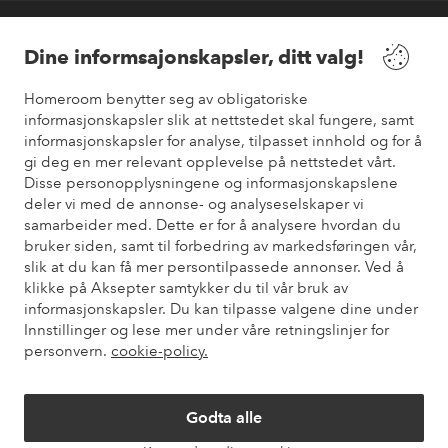
Våre tjenester
Dine informsajonskapsler, ditt valg!
Vilkår
Homeroom benytter seg av obligatoriske
informasjonskapsler slik at nettstedet skal fungere, samt
informasjonskapsler for analyse, tilpasset innhold og for å
Venner
gi deg en mer relevant opplevelse på nettstedet vårt.
Disse personopplysningene og informasjonskapslene
deler vi med de annonse- og analyseselskaper vi
samarbeider med. Dette er for å analysere hvordan du
Sikre betalinger
bruker siden, samt til forbedring av markedsføringen vår,
Vil du vite mer om
våre betalingsalternativer
?
slik at du kan få mer persontilpassede annonser. Ved å
elpy
klikke på Aksepter samtykker du til vår bruk av
informasjonskapsler. Du kan tilpasse valgene dine under
Innstillinger og lese mer under våre retningslinjer for
personvern.
cookie-policy.
Norge - Velg land
Godta alle
Instagram
Facebook
Pinterest
Youtube