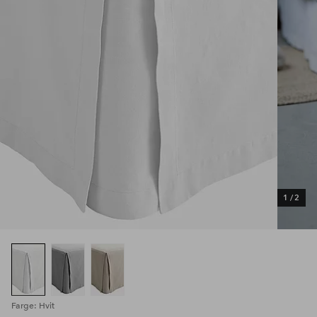
1
/
2
Farge: Hvit