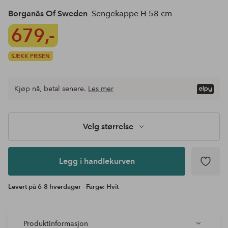
Borganäs Of Sweden
Sengekappe H 58 cm
679,-
SJEKK PRISEN
Kjøp nå, betal senere.
Les mer
Legg i
andlekurven
Velg størrelse
Legg i handlekurven
Levert på 6-8 hverdager - Farge: Hvit
Produktinformasjon