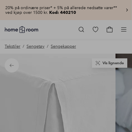
20% på ordinære priser* + 5% på allerede nedsatte varer**
ved kjøp over 1500 kr.
Kod: 440210
Homeroom
–
Gå
Gå
Pro
Alt
til
til
til
favorittmerkede
handlekur
Tekstiler
Sengetøy
Sengekapper
hjemmet
produkter
til
lav
pris
Vis lignende
Tilbake