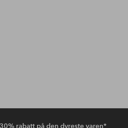
30% rabatt på den dyreste varen
*