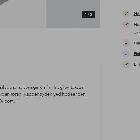
Ny
1
/
2
Nor
pa
Hje
Fle
Enk
panama som gir en fin, litt grov tekstur.
tsiden foran. Kappehøyden ved hodeenden
00% bomull