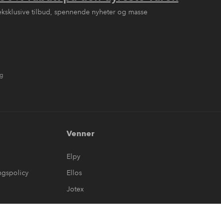
eksklusive tilbud, spennende nyheter og masse
ng
Venner
Elpy
ngspolicy
Ellos
Jotex