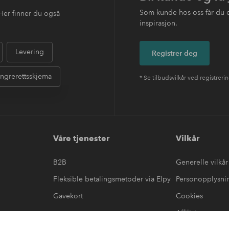
Som kunde hos oss får du 
Her finner du også
inspirasjon.
Levering
Registrer deg
ngrerettsskjema
* Se tilbudsvilkår ved registreri
Våre tjenester
Vilkår
B2B
Generelle vilkår
Fleksible betalingsmetoder via Elpy
Personopplysni
Gavekort
Cookies
Affiliate