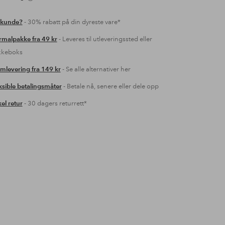
 kunde?
- 30% rabatt på din dyreste vare*
malpakke fra 49 kr
- Leveres til utleveringssted eller
kkeboks
mlevering fra 149 kr
- Se alle alternativer her
ksible betalingsmåter
- Betale nå, senere eller dele opp
el retur
- 30 dagers returrett*