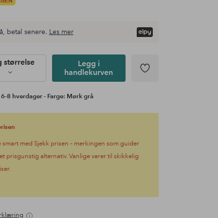
RISEN
å, betal senere.
Les mer
g størrelse
Legg i
handlekurven
 6-8 hverdager - Farge: Mørk grå
prisen
 smart med Sjekk prisen – merkingen som guider
 et prisgunstig alternativ. Vanlige varer til skikkelig
iser.
rklæring