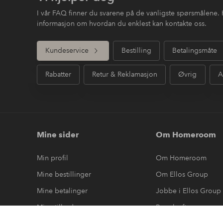
I vår FAQ finner du svarene på de vanligste spørsmålene. 
informasjon om hvordan du enklest kan kontakte oss.
Kundeservice
Bestilling
Betalingsmåte
Rabatter
Retur & Reklamasjon
Øvrig
A
Mine sider
Om Homeroom
Min profil
Om Homeroom
Mine bestillinger
Om Ellos Group
Mine betalinger
Jobbe i Ellos Group
Mine tilbud
Bærekraft