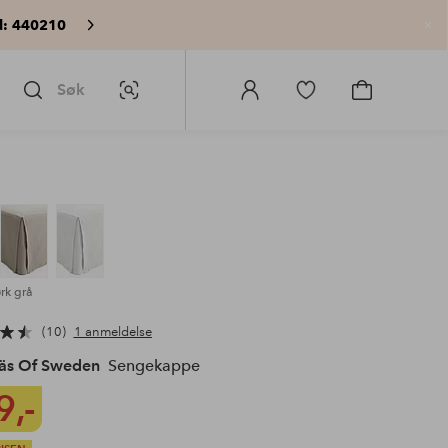
: 440210
Lu
Søk
Bildesøk
Logg
Gå
Gå
på
til
til
Homeroom
favorittmerkede
handlekurv
produkter
rk grå
10
1 anmeldelse
äs Of Sweden
Sengekappe
9,-