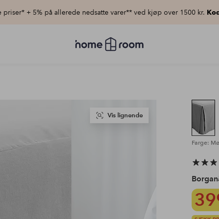
priser* + 5% på allerede nedsatte varer** ved kjøp over 1500 kr.
Kod
Homeroom
–
Alt
til
hjemmet
til
lav
pris
Vis lignende
Farge: Mø
Borgan
39