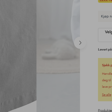
SJEKK P
Kjøp n
Vel
Neste
produkt
Levert på
Sjekk 
Handle
deg til
lave pr
Se alle
Produkte