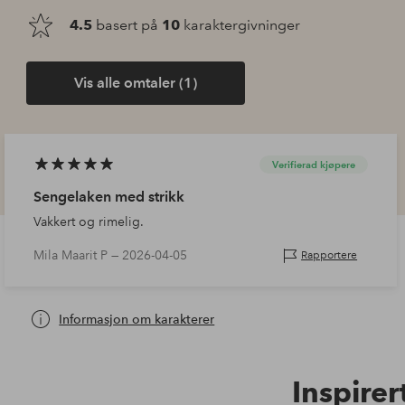
4.5
basert på
10
karaktergivninger
Vis alle omtaler (1)
Verifierad kjøpere
Sengelaken med strikk
Vakkert og rimelig.
Mila Maarit P —
2026-04-05
Rapportere
Informasjon om karakterer
Inspirer