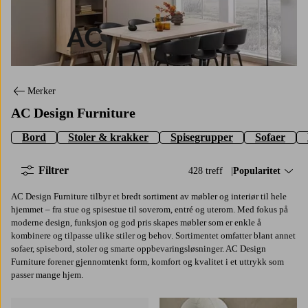
AC Design Furniture
Merker
AC Design Furniture
Bord
Stoler & krakker
Spisegrupper
Sofaer
Filtrer
428 treff
Sorter på:
Popularitet
AC Design Furniture tilbyr et bredt sortiment av møbler og interiør til hele
hjemmet – fra stue og spisestue til soverom, entré og uterom. Med fokus på
moderne design, funksjon og god pris skapes møbler som er enkle å
kombinere og tilpasse ulike stiler og behov. Sortimentet omfatter blant annet
sofaer, spisebord, stoler og smarte oppbevaringsløsninger. AC Design
Furniture forener gjennomtenkt form, komfort og kvalitet i et uttrykk som
passer mange hjem.