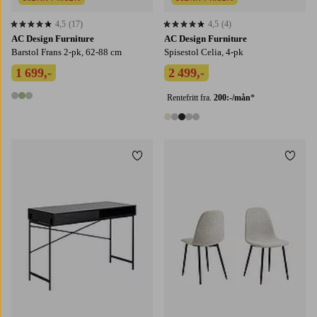
4,5
(17)
4,5
(4)
4,5 basert på 17 karaktergivninger
4,5 basert på 4 karaktergivninger
AC Design Furniture
AC Design Furniture
Barstol Frans 2-pk, 62-88 cm
Spisestol Celia, 4-pk
1 699,-
2 499,-
Rentefritt fra.
200:-/mån
*
3 farger
5 farger
Legg til favoritter
Legg t