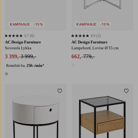
KAMPANJE
-15%
KAMPANJE
-15%
4,7
(6)
4,0
(2)
4,7 basert på 6 karaktergivninger
4,0 basert på 2 karaktergivninger
AC Design Furniture
AC Design Furniture
Sovesofa Lykka
Lampebord, Lovise Ø 55 cm
3 399,-
3 999,-
662,-
779,-
Rentefritt fra.
250:-/mån
*
1 farge
1 farge
Legg til favoritter
Legg t