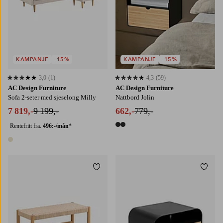
KAMPANJE
-15%
KAMPANJE
-15%
3,0
(1)
4,3
(59)
3,0 basert på 1 karaktergivninger
4,3 basert på 59 karaktergivninger
AC Design Furniture
AC Design Furniture
Sofa 2-seter med sjeselong Milly
Nattbord Jolin
7 819,-
9 199,-
662,-
779,-
Rentefritt fra.
496:-/mån
*
2 farger
1 farge
Legg til favoritter
Legg t