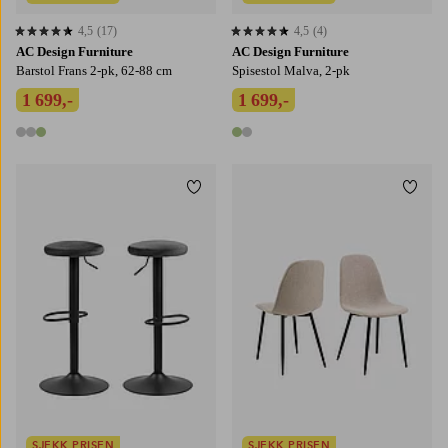
4,5
(17)
4,5
(4)
4,5 basert på 17 karaktergivninger
4,5 basert på 4 karaktergivninger
AC Design Furniture
AC Design Furniture
Barstol Frans 2-pk, 62-88 cm
Spisestol Malva, 2-pk
1 699,-
1 699,-
3 farger
2 farger
Legg til favoritter
Legg t
SJEKK PRISEN
SJEKK PRISEN