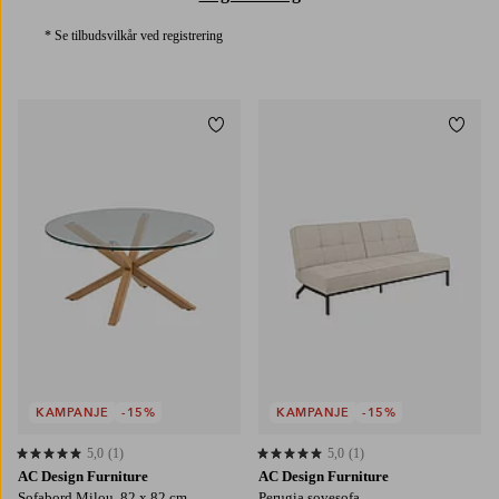
* Se tilbudsvilkår ved registrering
Legg til favoritter
Legg t
KAMPANJE
-15%
KAMPANJE
-15%
5,0
(1)
5,0
(1)
5,0 basert på 1 karaktergivninger
5,0 basert på 1 karaktergivninger
AC Design Furniture
AC Design Furniture
Sofabord Milou, 82 x 82 cm
Perugia sovesofa