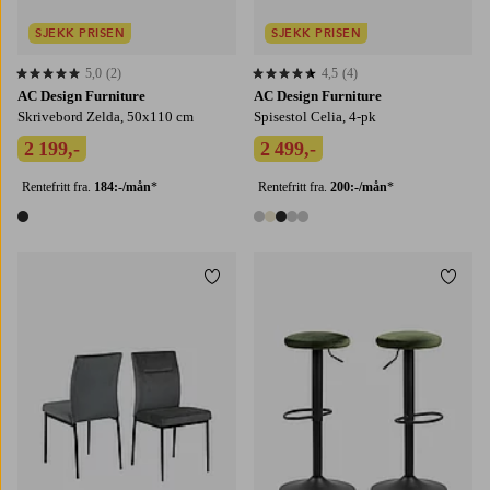
SJEKK PRISEN
SJEKK PRISEN
5,0
(2)
4,5
(4)
5,0 basert på 2 karaktergivninger
4,5 basert på 4 karaktergivninger
AC Design Furniture
AC Design Furniture
Skrivebord Zelda, 50x110 cm
Spisestol Celia, 4-pk
2 199,-
2 499,-
Rentefritt fra.
184:-/mån
*
Rentefritt fra.
200:-/mån
*
1 farge
5 farger
Legg til favoritter
Legg t