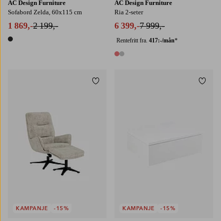
AC Design Furniture
AC Design Furniture
Sofabord Zelda, 60x115 cm
Ria 2-seter
1 869,-
2 199,-
6 399,-
7 999,-
Rentefritt fra.
417:-/mån
*
1 farge
2 farger
Legg til favoritter
Legg t
KAMPANJE
-15%
KAMPANJE
-15%