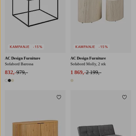
KAMPANJE
-15%
KAMPANJE
-15%
AC Design Furniture
AC Design Furniture
Sofabord Barossa
Sofabord Molly, 2 stk
832,-
979,-
1 869,-
2 199,-
3 farger
1 farge
Legg til favoritter
Legg t