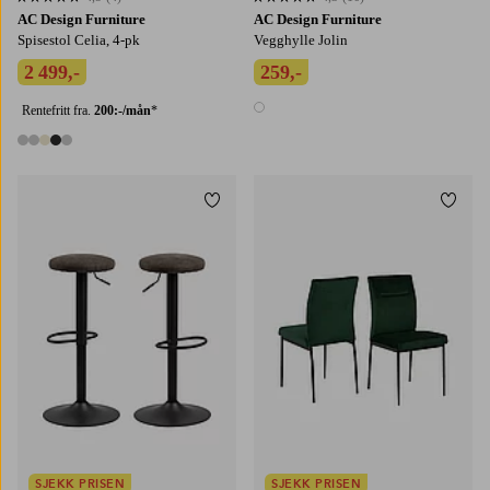
4,5 basert på 4 karaktergivninger
4,3 basert på 16 karaktergivninger
AC Design Furniture
AC Design Furniture
Spisestol Celia, 4-pk
Vegghylle Jolin
2 499,-
259,-
Rentefritt fra.
200:-/mån
*
1 farge
5 farger
Legg til favoritter
Legg t
SJEKK PRISEN
SJEKK PRISEN