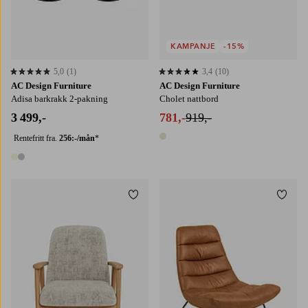
KAMPANJE
-15%
5,0
(1)
3,4
(10)
5,0 basert på 1 karaktergivninger
3,4 basert på 10 karaktergivninger
AC Design Furniture
AC Design Furniture
Adisa barkrakk 2-pakning
Cholet nattbord
3 499,-
781,-
919,-
Rentefritt fra.
256:-/mån
*
1 farge
2 farger
Legg til favoritter
Legg t