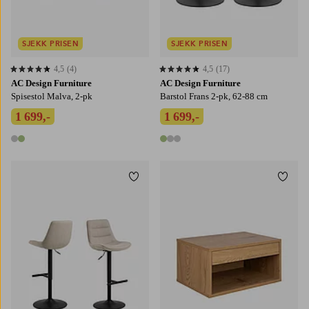
SJEKK PRISEN
SJEKK PRISEN
4,5
(4)
4,5
(17)
4,5 basert på 4 karaktergivninger
4,5 basert på 17 karaktergivninger
AC Design Furniture
AC Design Furniture
Spisestol Malva, 2-pk
Barstol Frans 2-pk, 62-88 cm
1 699,-
1 699,-
2 farger
3 farger
Legg til favoritter
Legg t