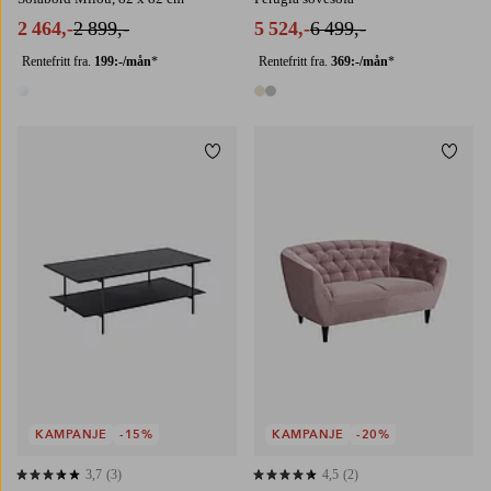
2 464,-
2 899,-
5 524,-
6 499,-
Rentefritt fra.
199:-/mån
*
Rentefritt fra.
369:-/mån
*
1 farge
2 farger
Legg til favoritter
Legg t
KAMPANJE
-15%
KAMPANJE
-20%
3,7
(3)
4,5
(2)
3,7 basert på 3 karaktergivninger
4,5 basert på 2 karaktergivninger