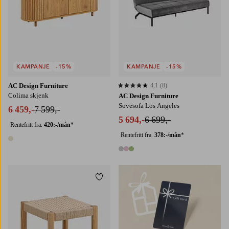
KAMPANJE
-15%
KAMPANJE
-15%
AC Design Furniture
4,1
(8)
4,1 basert på 8 karaktergivninger
Colima skjenk
AC Design Furniture
Sovesofa Los Angeles
6 459,-
7 599,-
5 694,-
6 699,-
Rentefritt fra.
420:-/mån
*
Rentefritt fra.
378:-/mån
*
1 farge
3 farger
Legg til favoritter