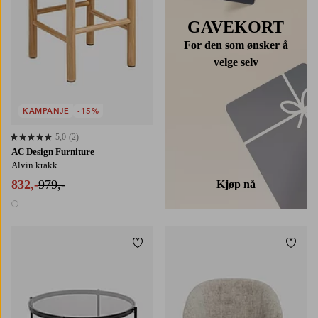
GAVEKORT
For den som ønsker å
velge selv
KAMPANJE
-15%
5,0
(2)
5,0 basert på 2 karaktergivninger
AC Design Furniture
Alvin krakk
832,-
979,-
Kjøp nå
1 farge
Legg til favoritter
Legg t