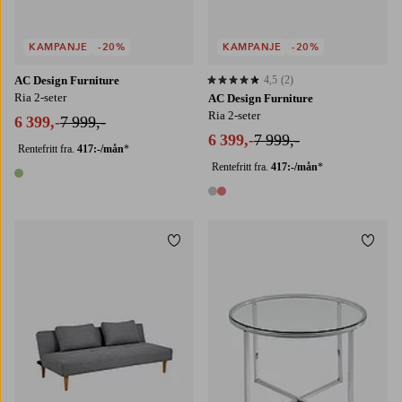
KAMPANJE
-20%
KAMPANJE
-20%
AC Design Furniture
4,5
(2)
4,5 basert på 2 karaktergivninger
Ria 2-seter
AC Design Furniture
Ria 2-seter
6 399,-
7 999,-
6 399,-
7 999,-
Rentefritt fra.
417:-/mån
*
Rentefritt fra.
417:-/mån
*
1 farge
2 farger
Legg til favoritter
Legg t