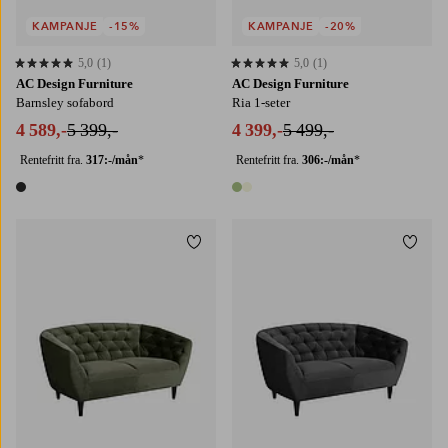
KAMPANJE
-15%
KAMPANJE
-20%
5,0
(1)
5,0
(1)
5,0 basert på 1 karaktergivninger
5,0 basert på 1 karaktergivninger
AC Design Furniture
AC Design Furniture
Barnsley sofabord
Ria 1-seter
4 589,-
5 399,-
4 399,-
5 499,-
Rentefritt fra.
317:-/mån
*
Rentefritt fra.
306:-/mån
*
1 farge
2 farger
Legg til favoritter
Legg t