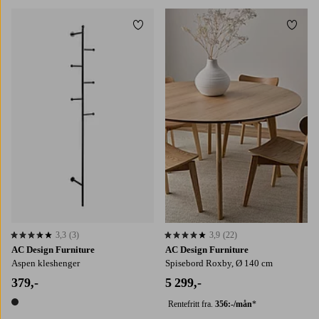
Legg til favoritter
Legg t
3,3
(3)
3,9
(22)
3,3 basert på 3 karaktergivninger
3,9 basert på 22 karaktergivninger
AC Design Furniture
AC Design Furniture
Aspen kleshenger
Spisebord Roxby, Ø 140 cm
379,-
5 299,-
Rentefritt fra.
356:-/mån
*
1 farge