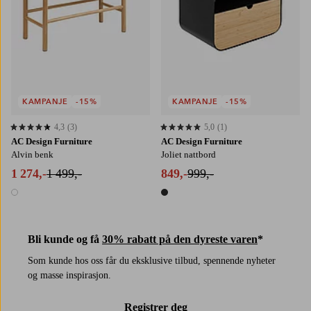
KAMPANJE
-15%
KAMPANJE
-15%
4,3
(3)
5,0
(1)
4,3 basert på 3 karaktergivninger
5,0 basert på 1 karaktergivninger
AC Design Furniture
AC Design Furniture
Alvin benk
Joliet nattbord
1 274,-
1 499,-
849,-
999,-
1 farge
1 farge
Bli kunde og få
30% rabatt på den dyreste varen
*
Som kunde hos oss får du eksklusive tilbud, spennende nyheter
og masse inspirasjon.
Registrer deg