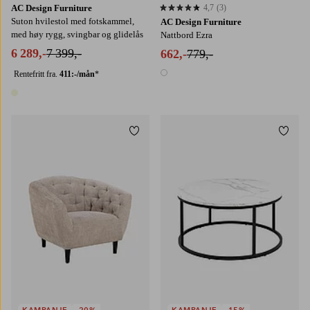
AC Design Furniture
4,7
(3)
4,7 basert på 3 karaktergivninger
Suton hvilestol med fotskammel,
AC Design Furniture
med høy rygg, svingbar og glidelås
Nattbord Ezra
6 289,-
7 399,-
662,-
779,-
Rentefritt fra.
411:-/mån
*
1 farge
1 farge
Legg til favoritter
Legg t
KAMPANJE
-20%
KAMPANJE
-15%