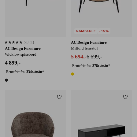
KAMPANJE
-15%
5,0
(1)
AC Design Furniture
5,0 basert på 1 karaktergivninger
Milford lenestol
AC Design Furniture
Wicklow spisebord
5 694,-
6 699,-
4 899,-
Rentefritt fra.
378:-/mån
*
Rentefritt fra.
334:-/mån
*
1 farge
1 farge
Legg til favoritter
Legg t