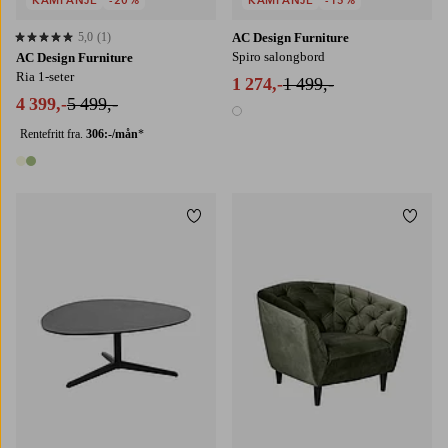
5,0
(1)
AC Design Furniture
5,0 basert på 1 karaktergivninger
Spiro salongbord
AC Design Furniture
Ria 1-seter
1 274,-
1 499,-
4 399,-
5 499,-
1 farge
Rentefritt fra.
306:-/mån
*
2 farger
Legg til favoritter
Legg t