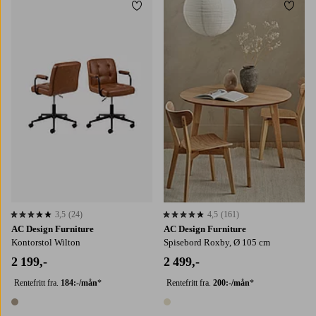
Legg til favoritter
Legg t
3,5
(24)
4,5
(161)
3,5 basert på 24 karaktergivninger
4,5 basert på 161 karaktergivninger
AC Design Furniture
AC Design Furniture
Kontorstol Wilton
Spisebord Roxby, Ø 105 cm
2 199,-
2 499,-
Rentefritt fra.
184:-/mån
*
Rentefritt fra.
200:-/mån
*
1 farge
1 farge