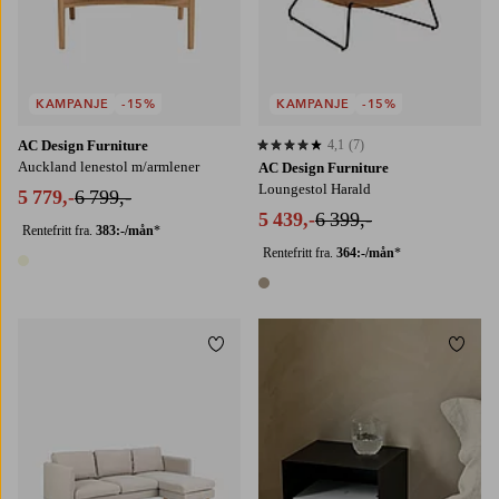
KAMPANJE
-15%
KAMPANJE
-15%
AC Design Furniture
4,1
(7)
4,1 basert på 7 karaktergivninger
Auckland lenestol m/armlener
AC Design Furniture
Loungestol Harald
5 779,-
6 799,-
5 439,-
6 399,-
Rentefritt fra.
383:-/mån
*
Rentefritt fra.
364:-/mån
*
1 farge
1 farge
Legg til favoritter
Legg t