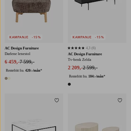
KAMPANJE
-15%
KAMPANJE
-15%
AC Design Furniture
4,3
(6)
4,3 basert på 6 karaktergivninger
Darlene lenestol
AC Design Furniture
Tv-benk Zelda
6 459,-
7 599,-
2 209,-
2 599,-
Rentefritt fra.
420:-/mån
*
Rentefritt fra.
184:-/mån
*
2 farger
1 farge
Legg til favoritter
Legg t