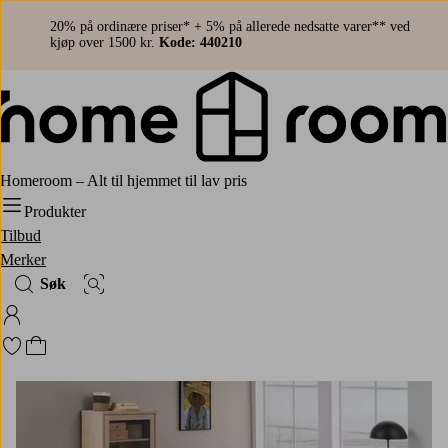
20% på ordinære priser* + 5% på allerede nedsatte varer** ved
kjøp over 1500 kr.
Kode: 440210
Homeroom – Alt til hjemmet til lav pris
Produkter
Tilbud
Merker
Søk
Bildesøk
Logg på Homeroom
Gå til favorittmerkede produkter
Gå til handlekurven