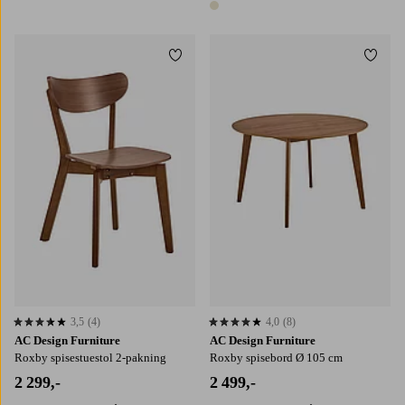
1 farge
Legg til favoritter
Legg t
3,5
(4)
4,0
(8)
3,5 basert på 4 karaktergivninger
4,0 basert på 8 karaktergivninger
AC Design Furniture
AC Design Furniture
Roxby spisestuestol 2-pakning
Roxby spisebord Ø 105 cm
2 299,-
2 499,-