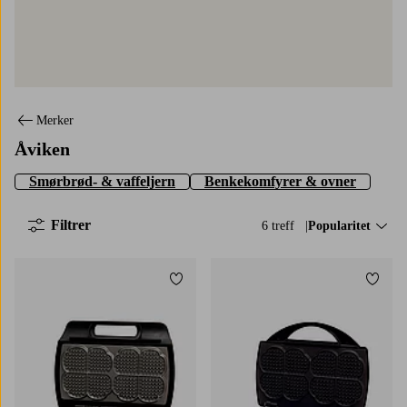
Merker
Åviken
Smørbrød- & vaffeljern
Benkekomfyrer & ovner
Filtrer
6 treff
Sorter på:
Popularitet
Legg til favoritter
Legg t