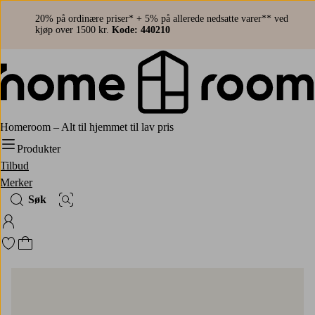
20% på ordinære priser* + 5% på allerede nedsatte varer** ved
kjøp over 1500 kr.
Kode: 440210
Homeroom – Alt til hjemmet til lav pris
Produkter
Tilbud
Merker
Søk
Bildesøk
Logg på Homeroom
Gå til favorittmerkede produkter
Gå til handlekurven