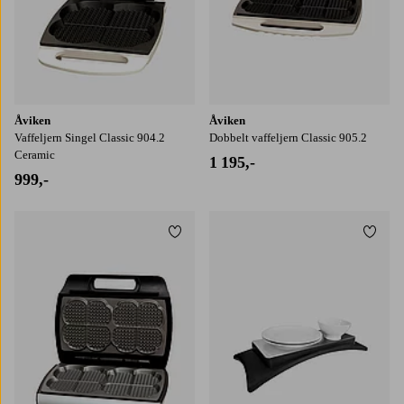
Åviken
Åviken
Vaffeljern Singel Classic 904.2
Dobbelt vaffeljern Classic 905.2
Ceramic
1 195,-
999,-
Legg til favoritter
Legg t