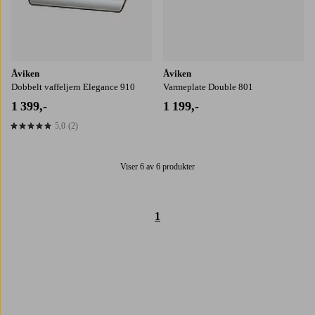
Åviken
Åviken
Dobbelt vaffeljern Elegance 910
Varmeplate Double 801
1 399,-
1 199,-
5,0
(2)
5,0 basert på 2 karaktergivninger
Viser 6 av 6 produkter
1
Trustpilot