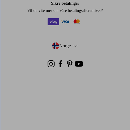
Sikre betalinger
Vil du vite mer om
våre betalingsalternativer
?
elpy
visa
mastercard
Norge
- Velg land
Instagram
Facebook
Pinterest
Youtube