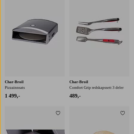
Char-Broil
Char-Broil
Pizzainnsats
Comfort Grip redskapssett 3 deler
1 499,-
489,-
Legg til favoritter
Legg t