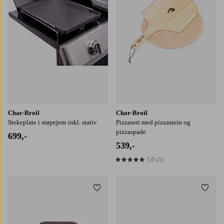
Char-Broil
Char-Broil
Stekeplate i støpejern inkl. stativ
Pizzasett med pizzastein og
pizzaspade
699,-
539,-
5,0
(1)
5,0 basert på 1 karaktergivninger
Legg til favoritter
Legg t