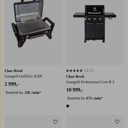
Char-Broil
5,0
(1)
5,0 basert på 1 karaktergivninger
Gassgrill Grill2Go X200
Char-Broil
Gassgrill Professional Core B 3
2 999,-
10 999,-
Rentefritt fra.
228:-/mån
*
Rentefritt fra.
673:-/mån
*
1 farge
Legg til favoritter
Legg t