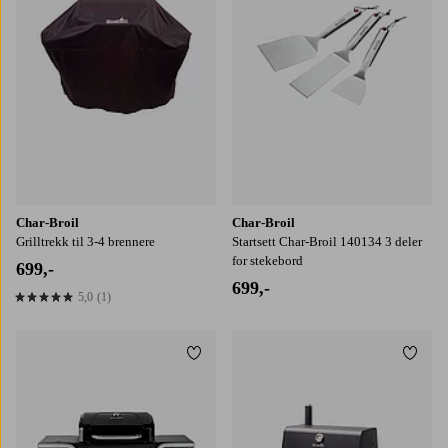
Char-Broil
Char-Broil
Grilltrekk til 3-4 brennere
Startsett Char-Broil 140134 3 deler
for stekebord
699,-
699,-
5,0
(1)
5,0 basert på 1 karaktergivninger
Legg til favoritter
Legg t