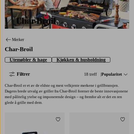
Char-Broil
Merker
Char-Broil
Utemøbler & hage
Kjøkken & husholdning
Filtrer
18 treff
Sorter på:
Popularitet
Char-Broil er et av de eldste og mest velkjente merkene i grillbransjen.
Dagens brede utvalg av griller fra Char-Broil forener de beste innovasjonene
med pålitelig ytelse og imponerende design – og fremfor alt er det en ren
glede å grille med dem.
Legg til favoritter
Legg t