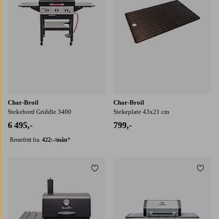
Char-Broil
Char-Broil
Stekebord Griddle 3400
Stekeplate 43x21 cm
6 495,-
799,-
Rentefritt fra.
422:-/mån
*
Legg til favoritter
Legg t