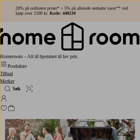
20% på ordinære priser* + 5% på allerede nedsatte varer** ved
kjøp over 1500 kr.
Kode: 440210
Homeroom – Alt til hjemmet til lav pris
Produkter
Tilbud
Merker
Søk
Bildesøk
Logg på Homeroom
Gå til favorittmerkede produkter
Gå til handlekurven