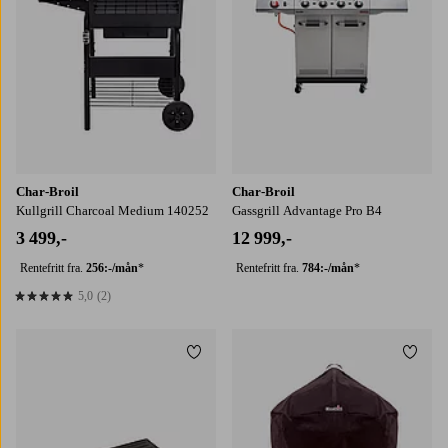
Char-Broil
Char-Broil
Kullgrill Charcoal Medium 140252
Gassgrill Advantage Pro B4
3 499,-
12 999,-
Rentefritt fra.
256:-/mån
*
Rentefritt fra.
784:-/mån
*
5,0
(2)
5,0 basert på 2 karaktergivninger
Legg til favoritter
Legg t