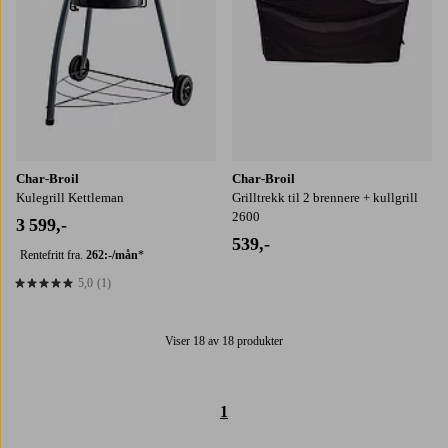
Char-Broil
Char-Broil
Kulegrill Kettleman
Grilltrekk til 2 brennere + kullgrill
2600
3 599,-
539,-
Rentefritt fra.
262:-/mån
*
5,0
(1)
5,0 basert på 1 karaktergivninger
Viser 18 av 18 produkter
1