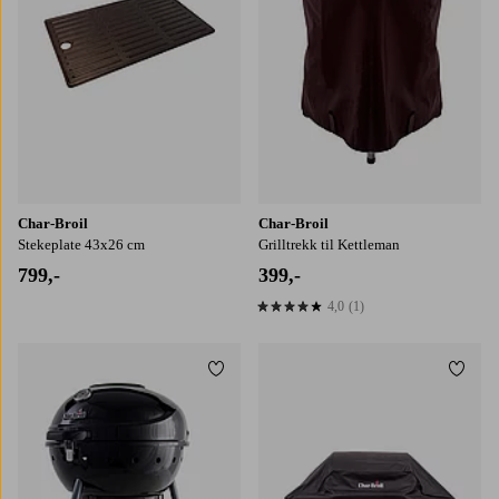
Char-Broil
Char-Broil
Stekeplate 43x26 cm
Grilltrekk til Kettleman
799,-
399,-
4,0
(1)
4,0 basert på 1 karaktergivninger
Legg til favoritter
Legg t