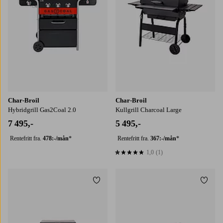
Char-Broil
Char-Broil
Hybridgrill Gas2Coal 2.0
Kullgrill Charcoal Large
7 495,-
5 495,-
Rentefritt fra.
478:-/mån
*
Rentefritt fra.
367:-/mån
*
1,0
(1)
1,0 basert på 1 karaktergivninger
Legg til favoritter
Legg t