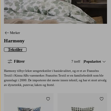
Merker
Harmony
Tekstiler
Filtrer
7 treff
Sorter på:
Popularitet
Harmony tilbyr lekre sengetekstiler i basiskvalitet, og er et av Franzéns
Textil i Kinna ABs varemerker. Franzéns Textil er en familiebedrift som ble
grunnlagt i 2000. De importerer det meste innen tekstil, og har et stort utvalg
av dynetrekk, putevar, laken og frotté.
Legg til favoritter
Legg t