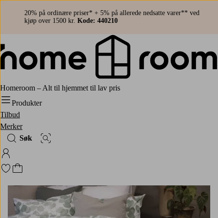
20% på ordinære priser* + 5% på allerede nedsatte varer** ved
kjøp over 1500 kr.
Kode: 440210
Homeroom – Alt til hjemmet til lav pris
Produkter
Tilbud
Merker
Søk
Bildesøk
Logg på Homeroom
Gå til favorittmerkede produkter
Gå til handlekurven