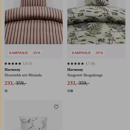
KAMPANJE
-35%
KAMPANJE
-35%
1,0
(1)
4,7
(6)
1,0 basert på 1 karaktergivninger
4,7 basert på 6 karaktergivninger
Harmony
Harmony
Dynetrekk sett Miranda
Sengesett Skogsdunge
233,-
359,-
233,-
359,-
1 farge
2 farger
Legg til favoritter