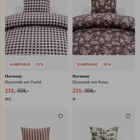
KAMPANJE
-35%
KAMPANJE
-35%
Harmony
Harmony
Dynetrekk sett Turild
Dynetrekk sett Penny
233,-
359,-
233,-
359,-
2 farger
1 farge
Legg til favoritter
Legg t