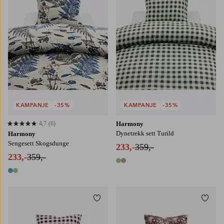
KAMPANJE
-35%
KAMPANJE
-35%
4,7
(6)
Harmony
4,7 basert på 6 karaktergivninger
Dynetrekk sett Turild
Harmony
Sengesett Skogsdunge
233,-
359,-
233,-
359,-
2 farger
2 farger
Legg til favoritter
Legg t