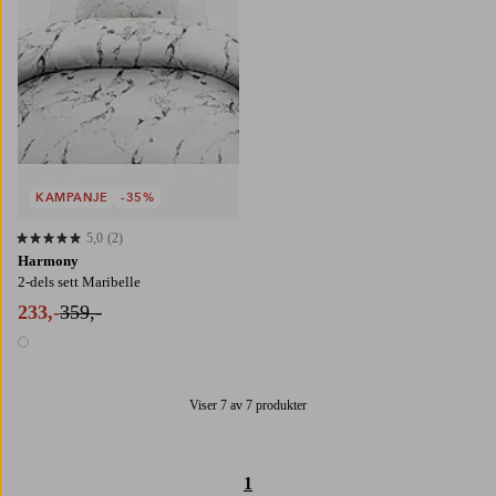
KAMPANJE
-35%
5,0
(2)
5,0 basert på 2 karaktergivninger
Harmony
2-dels sett Maribelle
233,-
359,-
1 farge
Viser 7 av 7 produkter
1