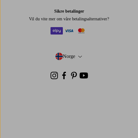
Sikre betalinger
Vil du vite mer om
våre betalingsalternativer
?
elpy
visa
mastercard
Norge
- Velg land
Instagram
Facebook
Pinterest
Youtube