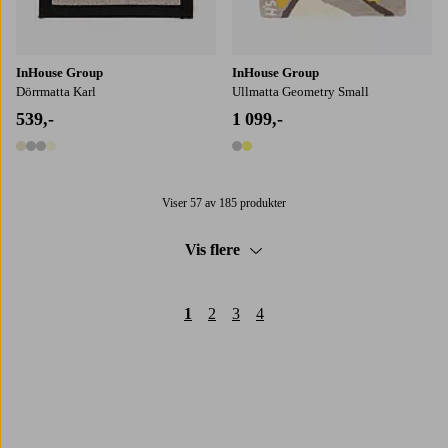
InHouse Group
InHouse Group
Dörrmatta Karl
Ullmatta Geometry Small
539,-
1 099,-
4 farger
2 farger
Viser 57 av 185 produkter
Vis flere
1
2
3
4
Trustpilot