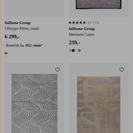
InHouse Group
4,9
(13)
4,9 basert på 13 karaktergivninger
Ullteppe Palett, rundt
InHouse Group
Dørmatte Cajun
6 299,-
239,-
Rentefritt fra.
412:-/mån
*
4 farger
1 farge
Legg til favoritter
Legg t
160X230
200X290
135X195
160X230
200X290