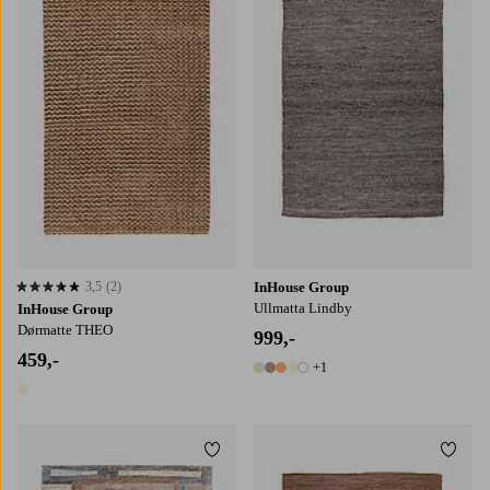
50X80
60X90
80X160
140X200
160X230
200X290
240X340
3,5
(2)
InHouse Group
3,5 basert på 2 karaktergivninger
Ullmatta Lindby
InHouse Group
Dørmatte THEO
999,-
459,-
+1
6 farger
1 farge
Legg til favoritter
Legg t