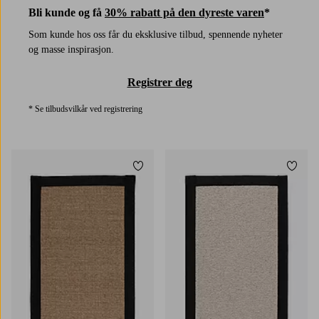
Bli kunde og få
30% rabatt på den dyreste varen
*
Som kunde hos oss får du eksklusive tilbud, spennende nyheter
og masse inspirasjon.
Registrer deg
* Se tilbudsvilkår ved registrering
Legg til favoritter
Legg t
50X80
60X90
50X80
60X90