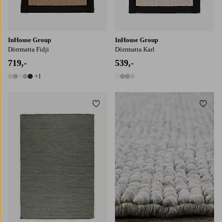
InHouse Group
InHouse Group
Dörrmatta Fidji
Dörrmatta Karl
719,-
539,-
+1
6 farger
4 farger
Legg til favoritter
Legg t
150
200