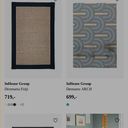
Legg til favoritter
Legg t
50X80
60X90
InHouse Group
InHouse Group
Dörrmatta Fidji
Dørmatte ARCH
719,-
699,-
+1
6 farger
1 farge
Legg til favoritter
Legg t