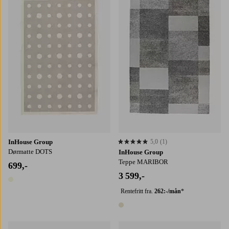
130X195
160X230
200X290
240X340
InHouse Group
5,0
(1)
5,0 basert på 1 karaktergivninger
Dørmatte DOTS
InHouse Group
Teppe MARIBOR
699,-
3 599,-
1 farge
Rentefritt fra.
262:-/mån
*
1 farge