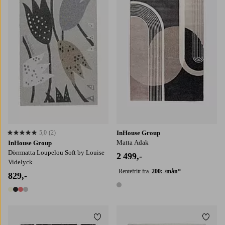
130X195
160X230
5,0
(2)
InHouse Group
5,0 basert på 2 karaktergivninger
Matta Adak
InHouse Group
Dörrmatta Loupelou Soft by Louise
2 499,-
Videlyck
Rentefritt fra.
200:-/mån
*
829,-
1 farge
4 farger
Legg til favoritter
Legg t