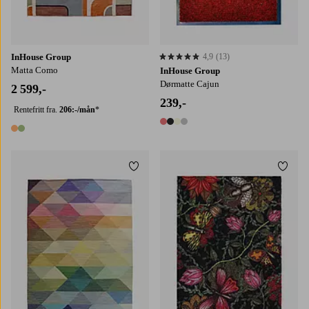
InHouse Group
4,9
(13)
4,9 basert på 13 karaktergivninger
Matta Como
InHouse Group
Dørmatte Cajun
2 599,-
239,-
Rentefritt fra.
206:-/mån
*
4 farger
2 farger
Legg til favoritter
Legg t
80X200
160X230
200X290
240X340