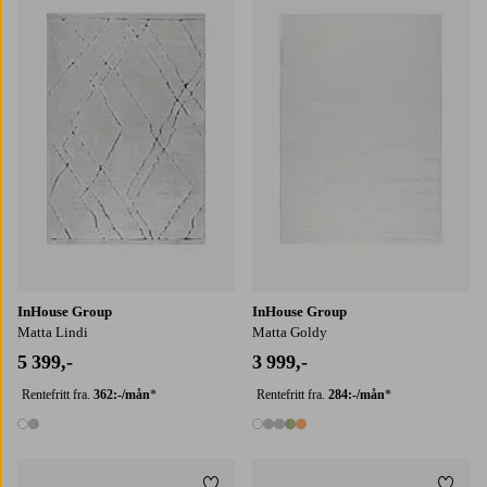
160X230
200X290
160X230
200X290
InHouse Group
InHouse Group
Matta Lindi
Matta Goldy
5 399,-
3 999,-
Rentefritt fra.
362:-/mån
*
Rentefritt fra.
284:-/mån
*
2 farger
5 farger