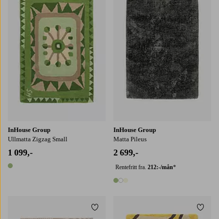
130X195
160X230
200X290
InHouse Group
InHouse Group
Ullmatta Zigzag Small
Matta Pileus
1 099,-
2 699,-
Rentefritt fra.
212:-/mån
*
1 farge
3 farger
Legg til favoritter
Legg t