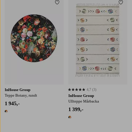
Legg til favoritter
Legg t
InHouse Group
4,7
(3)
4,7 basert på 3 karaktergivninger
Teppe Botany, rundt
InHouse Group
Ullteppe Mårbacka
1 945,-
1 399,-
1 farge
1 farge