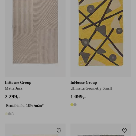
160X230
200X290
InHouse Group
InHouse Group
Matta Jazz
Ullmatta Geometry Small
2 299,-
1 099,-
Rentefritt fra.
189:-/mån
*
2 farger
3 farger
Legg til favoritter
Legg t