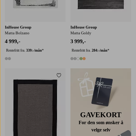
InHouse Group
InHouse Group
Matta Bolzano
Matta Goldy
4 999,-
3 999,-
Rentefritt fra.
339:-/mån
*
Rentefritt fra.
284:-/mån
*
2 farger
5 farger
Legg til favoritter
50X80
60X90
GAVEKORT
For den som ønsker å
velge selv