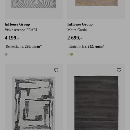
InHouse Group
InHouse Group
Viskoseteppe PEARL
Matta Garda
4 199,-
2 699,-
Rentefritt fra.
295:-/mån
*
Rentefritt fra.
212:-/mån
*
1 farge
2 farger
Legg til favoritter
Legg t
160X230
200X290
160X230
200X290