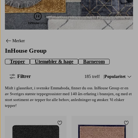
Inhouse Group
Merker
InHouse Group
Tepper
Utemøbler & hage
Barnerom
Filtrer
185 treff
Sorter på:
Popularitet
Midt i glassriket, i svenske Emmaboda, finner du oss. InHouse Group er en
av Sveriges største teppegrossister med 140 års erfaring i bransjen, og med et
stort sortiment av tepper for alle behov, anledninger og ønsker. Vi elsker
tepper!
Legg til favoritter
Legg t
50X80
60X90