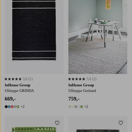
60X90
160X230
200X290
240X340
5,0
(1)
5,0
(2)
5,0 basert på 1 karaktergivninger
5,0 basert på 2 karaktergivninger
InHouse Group
InHouse Group
Ullteppe GRINDA
Ullteppe Gotland
669,-
759,-
+2
+2
7 farger
7 farger
Legg til favoritter
Legg t