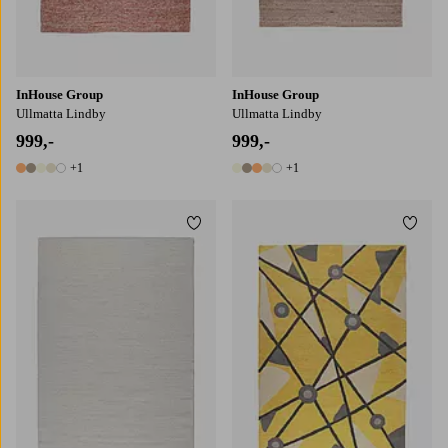
InHouse Group
InHouse Group
Ullmatta Lindby
Ullmatta Lindby
999,-
999,-
+1
+1
6 farger
6 farger
Legg til favoritter
Legg t
160X230
200X290