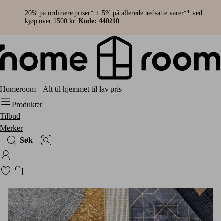
20% på ordinære priser* + 5% på allerede nedsatte varer** ved
kjøp over 1500 kr.
Kode: 440210
Homeroom – Alt til hjemmet til lav pris
Produkter
Tilbud
Merker
Søk
Bildesøk
Logg på Homeroom
Gå til favorittmerkede produkter
Gå til handlekurven