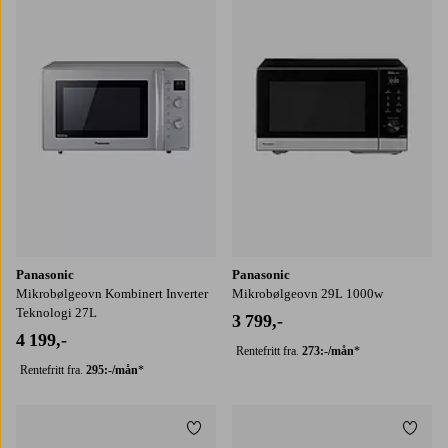
Panasonic
Panasonic
Mikrobølgeovn Kombinert Inverter
Mikrobølgeovn 29L 1000w
Teknologi 27L
3 799,-
4 199,-
Rentefritt fra.
273:-/mån
*
Rentefritt fra.
295:-/mån
*
Legg til favoritter
Legg t