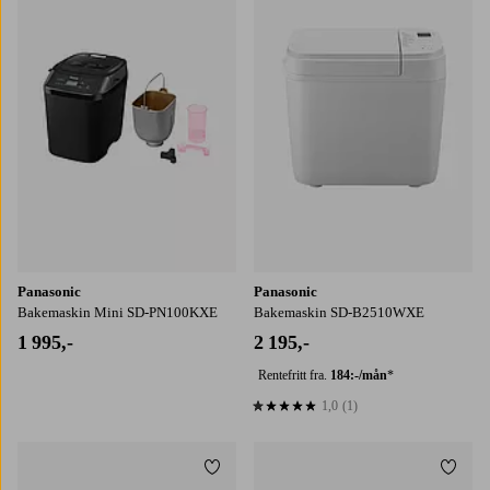
Panasonic
Panasonic
Bakemaskin Mini SD-PN100KXE
Bakemaskin SD-B2510WXE
1 995,-
2 195,-
Rentefritt fra.
184:-/mån
*
1,0
(1)
1,0 basert på 1 karaktergivninger
Legg til favoritter
Legg t