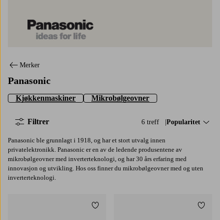
Panasonic
Merker
Panasonic
Kjøkkenmaskiner
Mikrobølgeovner
Filtrer
6 treff
Sorter på:
Popularitet
Panasonic ble grunnlagt i 1918, og har et stort utvalg innen
privatelektronikk. Panasonic er en av de ledende produsentene av
mikrobølgeovner med inverterteknologi, og har 30 års erfaring med
innovasjon og utvikling. Hos oss finner du mikrobølgeovner med og uten
inverterteknologi.
Legg til favoritter
Legg t