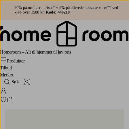
20% på ordinære priser* + 5% på allerede nedsatte varer** ved
kjøp over 1500 kr.
Kode: 440210
Homeroom – Alt til hjemmet til lav pris
Produkter
Tilbud
Merker
Søk
Bildesøk
Logg på Homeroom
Gå til favorittmerkede produkter
Gå til handlekurven