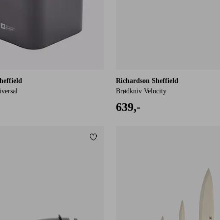
heffield
Richardson Sheffield
versal
Brødkniv Velocity
639,-
Legg til favoritter