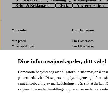
Kundeservice
Retur & Reklamasjon
Øvrig
Angrerettsskjema
Mine sider
Om Homeroom
Min profil
Om Homeroom
Mine bestillinger
Om Ellos Group
Mine betalinger
Jobbe i Ellos Group
Mine tilbud
Bærekraft
Dine informsajonskapsler, ditt valg!
Mine returer
Tilgjengelighetserklæring
Homeroom benytter seg av obligatoriske informasjonskapsler 
på nettstedet vårt. Disse personopplysningene og informasj
Sikre betalinger
samt til forbedring av markedsføringen vår, slik at du kan 
Vil du vite mer om
våre betalingsalternativer
?
valgene dine under Innstillinger og lese mer under våre retn
elpy
visa
mast