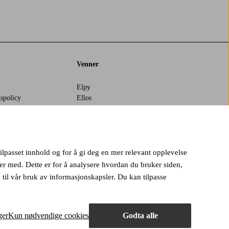
Venner
Elpy
spolicy
Ellos
Jotex
ilpasset innhold og for å gi deg en mer relevant opplevelse
r med. Dette er for å analysere hvordan du bruker siden,
til vår bruk av informasjonskapsler. Du kan tilpasse
ger
Kun nødvendige cookies
Godta alle