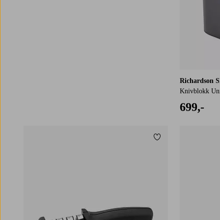
Richardson S
Knivblokk Uni
699,-
Legg til favoritter