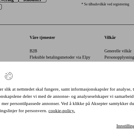
* Se tilbudsvilkår ved registrering
Våre tjenester
Vilkår
B2B
Generelle vilkår
Fleksible betalingsmetoder via Elpy
Personopplysning
Cookies
Affiliate
#yeshomeroom
slik at nettstedet skal fungere, samt informasjonskapsler for analyse, t
onskapslene deler vi med de annonse- og analyseselskaper vi samarbeide
få mer persontilpassede annonser. Ved å klikke på Aksepter samtykker du 
ingslinjer for personvern.
cookie-policy.
ercard
Innstillin
Norge
- Velg land