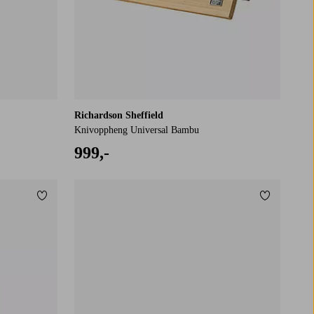
Richardson Sheffield
Knivoppheng Universal Bambu
999,-
Legg til favoritter
Legg til fa