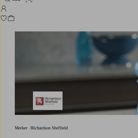
Bildesøk
Logg på Homeroom
Gå til favorittmerkede produkter
Gå til handlekurven
Richardson Sheffield
Merker
Richardson Sheffield