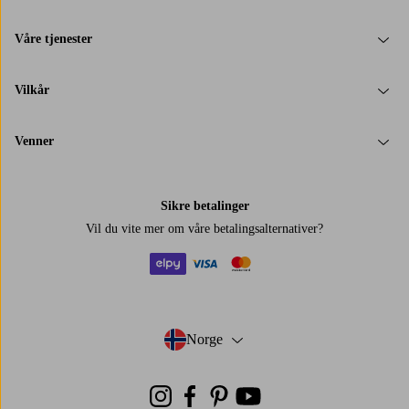
Våre tjenester
Vilkår
Venner
Sikre betalinger
Vil du vite mer om
våre betalingsalternativer
?
elpy
visa
mastercard
Norge
- Velg land