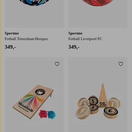
Sportme
Sportme
Fotball Tottenham Hotspur
Fotball Liverpool FC
349,-
349,-
Legg til favoritter
Legg t