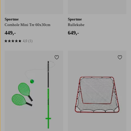
Sportme
Sportme
Cornhole Mini Tre 60x30cm
Rullekube
449,-
649,-
4,0
(1)
4,0 basert på 1 karaktergivninger
Legg til favoritter
Legg t