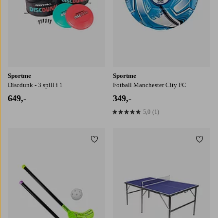
Sportme
Sportme
Discdunk - 3 spill i 1
Fotball Manchester City FC
649,-
349,-
5,0
(1)
5,0 basert på 1 karaktergivninger
Legg til favoritter
Legg t