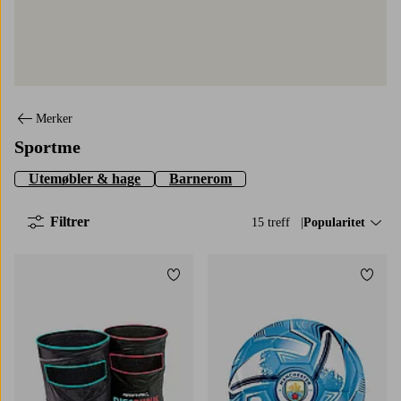
Merker
Sportme
Utemøbler & hage
Barnerom
Filtrer
15 treff
Sorter på:
Popularitet
Legg til favoritter
Legg t