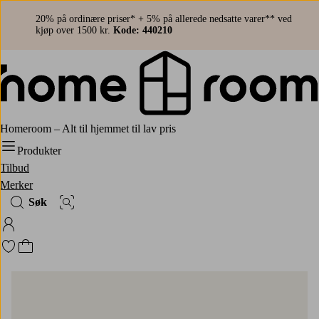
20% på ordinære priser* + 5% på allerede nedsatte varer** ved
kjøp over 1500 kr.
Kode: 440210
Homeroom – Alt til hjemmet til lav pris
Produkter
Tilbud
Merker
Søk
Bildesøk
Logg på Homeroom
Gå til favorittmerkede produkter
Gå til handlekurven