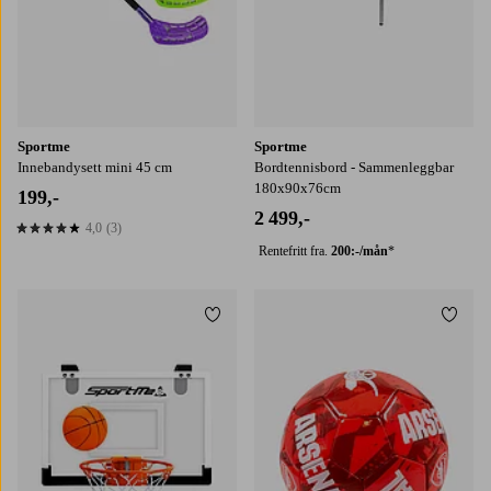
Sportme
Sportme
Innebandysett mini 45 cm
Bordtennisbord - Sammenleggbar
180x90x76cm
199,-
2 499,-
4,0
(3)
4,0 basert på 3 karaktergivninger
Rentefritt fra.
200:-/mån
*
Legg til favoritter
Legg t