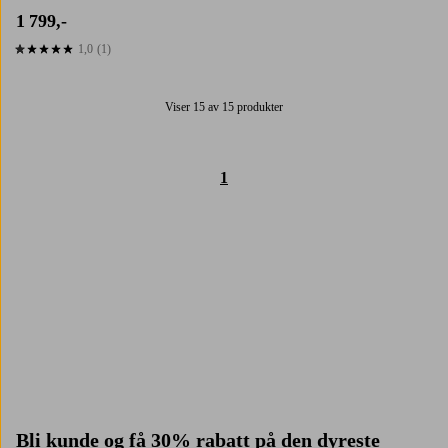
1 799,-
1,0
(1)
1,0 basert på 1 karaktergivninger
Viser 15 av 15 produkter
1
Trustpilot
Bli kunde og få
30% rabatt på den dyreste