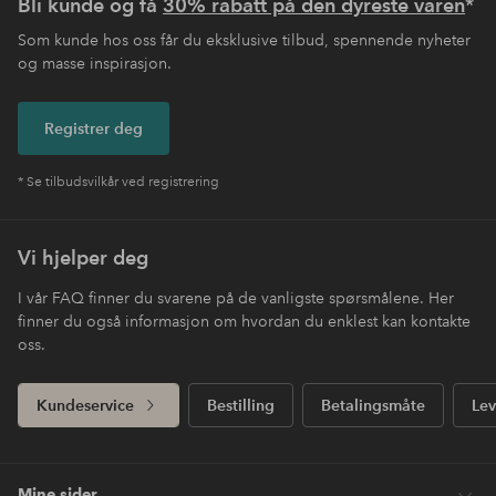
Bli kunde og få
30% rabatt på den dyreste varen
*
Som kunde hos oss får du eksklusive tilbud, spennende nyheter
og masse inspirasjon.
Registrer deg
* Se tilbudsvilkår ved registrering
Vi hjelper deg
I vår FAQ finner du svarene på de vanligste spørsmålene. Her
finner du også informasjon om hvordan du enklest kan kontakte
oss.
Kundeservice
Bestilling
Betalingsmåte
Lev
Mine sider