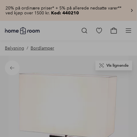
20% på ordinære priser* + 5% på allerede nedsatte varer**
ved kjøp over 1500 kr.
Kod: 440210
Homeroom
–
Gå
Gå
Pro
Alt
til
til
til
favorittmerkede
handlekur
Belysning
Bordlamper
hjemmet
produkter
til
lav
pris
Vis lignende
Tilbake