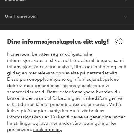
Om Homeroom
Våre tjenester
Dine informsajonskapsler, ditt valg!
Vilkår
Homeroom benytter seg av obligatoriske
informasjonskapsler slik at nettstedet skal fungere, samt
informasjonskapsler for analyse, tilpasset innhold og for å
Venner
gi deg en mer relevant opplevelse på nettstedet vårt.
Disse personopplysningene og informasjonskapslene
deler vi med de annonse- og analyseselskaper vi
samarbeider med. Dette er for å analysere hvordan du
Sikre betalinger
bruker siden, samt til forbedring av markedsføringen vår,
Vil du vite mer om
våre betalingsalternativer
?
slik at du kan få mer persontilpassede annonser. Ved å
elpy
klikke på Aksepter samtykker du til vår bruk av
informasjonskapsler. Du kan tilpasse valgene dine under
Innstillinger og lese mer under våre retningslinjer for
personvern.
cookie-policy.