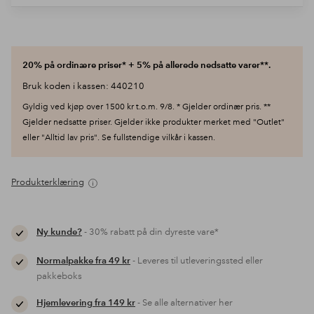
20% på ordinære priser* + 5% på allerede nedsatte varer**.
Bruk koden i kassen: 440210
Gyldig ved kjøp over 1500 kr t.o.m. 9/8. * Gjelder ordinær pris. **
Gjelder nedsatte priser. Gjelder ikke produkter merket med "Outlet"
eller "Alltid lav pris". Se fullstendige vilkår i kassen.
Produkterklæring
Ny kunde?
- 30% rabatt på din dyreste vare*
Normalpakke fra 49 kr
- Leveres til utleveringssted eller
pakkeboks
Hjemlevering fra 149 kr
- Se alle alternativer her