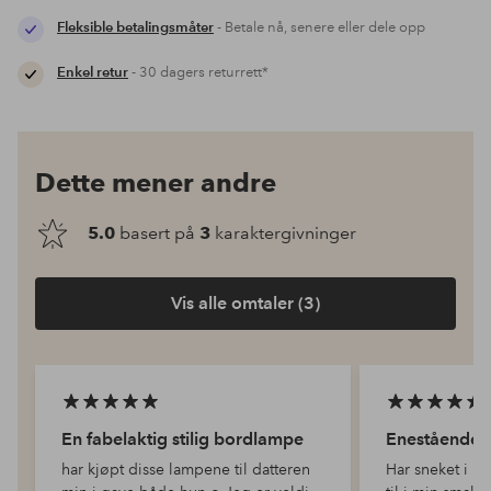
Fleksible betalingsmåter
- Betale nå, senere eller dele opp
Enkel retur
- 30 dagers returrett*
Dette mener andre
5.0
basert på
3
karaktergivninger
Vis alle omtaler (3)
En fabelaktig stilig bordlampe
Enestående n
har kjøpt disse lampene til datteren
Har sneket i la