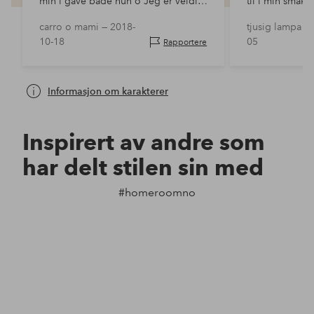
min i gave både hun o Jeg er veldig
til i min smaks
fornøyd utrolig stilig o ha i
carro o mami —
2018-
tjusig lampa —
vinduene forgyller virkelig det store
10-18
05
Rapportere
bildet.
Informasjon om karakterer
Inspirert av andre som
har delt stilen sin med
#homeroomno