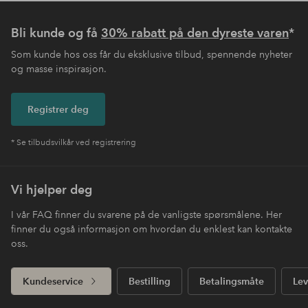
Bli kunde og få
30% rabatt på den dyreste varen
*
Som kunde hos oss får du eksklusive tilbud, spennende nyheter
og masse inspirasjon.
Registrer deg
* Se tilbudsvilkår ved registrering
Vi hjelper deg
I vår FAQ finner du svarene på de vanligste spørsmålene. Her
finner du også informasjon om hvordan du enklest kan kontakte
oss.
Kundeservice
Bestilling
Betalingsmåte
Lev