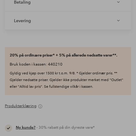
Betaling
Levering
20% på ordinære priser* + 5% på allerede nedsatte varer**.
Bruk koden i kassen: 440210
Gyldig ved kjøp over 1500 kr t.o.m. 9/8. * Gjelder ordinær pris. **
Gjelder nedsatte priser. Gjelder ikke produkter merket med "Outlet"
eller "Alltid lav pris". Se fullstendige vilkår i kassen.
Produkterklæring
Ny kunde?
- 30% rabatt på din dyreste vare*