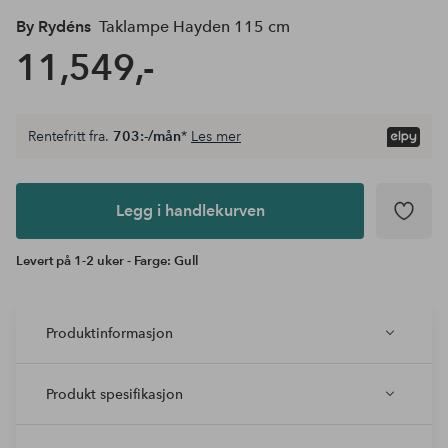
By Rydéns
Taklampe Hayden 115 cm
11,549,-
Rentefritt fra.
703:-/mån
*
Les mer
Legg i
andlekurven
Legg i handlekurven
Levert på 1-2 uker - Farge: Gull
Produktinformasjon
Produkt spesifikasjon