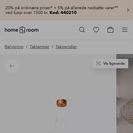
20% på ordinære priser* + 5% på allerede nedsatte varer**
ved kjøp over 1500 kr.
Kod: 440210
Homeroom
–
Gå
Gå
Pro
Alt
til
til
til
favorittmerkede
handlekur
Belysning
Taklamper
Takpendler
hjemmet
produkter
til
lav
pris
Vis lignende
Tilbake