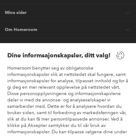
Mine sider
Om Homeroom
Våre tjenester
Dine informsajonskapsler, ditt valg!
Vilkår
Homeroom benytter seg av obligatoriske
informasjonskapsler slik at nettstedet skal fungere, samt
informasjonskapsler for analyse, tilpasset innhold og for å
Venner
gi deg en mer relevant opplevelse på nettstedet vårt.
Disse personopplysningene og informasjonskapslene
deler vi med de annonse- og analyseselskaper vi
samarbeider med. Dette er for å analysere hvordan du
Sikre betalinger
bruker siden, samt til forbedring av markedsføringen vår,
Vil du vite mer om
våre betalingsalternativer
?
slik at du kan få mer persontilpassede annonser. Ved å
elpy
klikke på Aksepter samtykker du til vår bruk av
informasjonskapsler. Du kan tilpasse valgene dine under