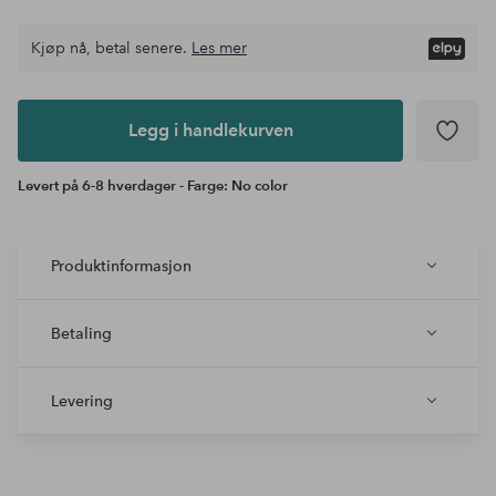
Kjøp nå, betal senere.
Les mer
Legg i
andlekurven
Legg i handlekurven
Levert på 6-8 hverdager - Farge: No color
Produktinformasjon
Betaling
Levering