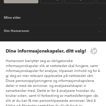
Mine sider
Om Homeroom
Våre tjenester
Dine informsajonskapsler, ditt valg!
Vilkår
Homeroom benytter seg av obligatoriske
informasjonskapsler slik at nettstedet skal fungere, samt
informasjonskapsler for analyse, tilpasset innhold og for å
Venner
gi deg en mer relevant opplevelse på nettstedet vårt.
Disse personopplysningene og informasjonskapslene
deler vi med de annonse- og analyseselskaper vi
samarbeider med. Dette er for å analysere hvordan du
Sikre betalinger
bruker siden, samt til forbedring av markedsføringen vår,
Vil du vite mer om
våre betalingsalternativer
?
slik at du kan få mer persontilpassede annonser. Ved å
elpy
klikke på Aksepter samtykker du til vår bruk av