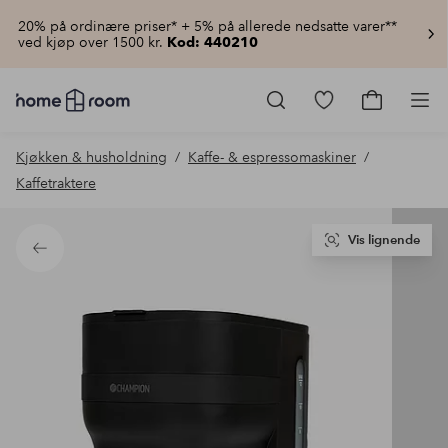
20% på ordinære priser* + 5% på allerede nedsatte varer**
ved kjøp over 1500 kr.
Kod: 440210
Homeroom
–
Gå
Gå
Pro
Alt
til
til
til
favorittmerkede
handlekur
Kjøkken & husholdning
Kaffe- & espressomaskiner
hjemmet
produkter
til
Kaffetraktere
lav
pris
Vis lignende
Tilbake