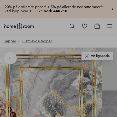
20% på ordinære priser* + 5% på allerede nedsatte varer**
ved kjøp over 1500 kr.
Kod: 440210
Homeroom
–
Gå
Gå
Pro
Alt
til
til
til
favorittmerkede
handlekur
Tepper
Glattvevde tepper
hjemmet
produkter
til
lav
pris
Vis lignende
Tilbake