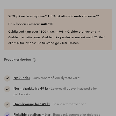
20% på ordinære priser* + 5% på allerede nedsatte varer**.
Bruk koden i kassen: 440210
Gyldig ved kjøp over 1500 kr t.o.m. 9/8. * Gjelder ordinær pris. **
Gjelder nedsatte priser. Gjelder ikke produkter merket med "Outlet"
eller "Alltid lav pris". Se fullstendige vilkår i kassen.
Produkterklæring
Ny kunde?
- 30% rabatt på din dyreste vare*
Normalpakke fra 49 kr
- Leveres til utleveringssted eller
pakkeboks
Hjemlevering fra 149 kr
- Se alle alternativer her
Fleksible betalingsmåter
- Betale nå, senere eller dele opp