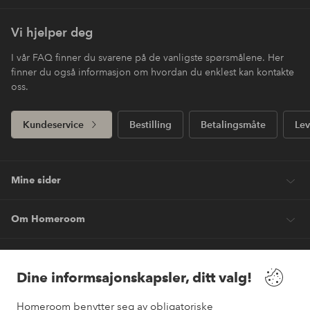
Vi hjelper deg
I vår FAQ finner du svarene på de vanligste spørsmålene. Her
finner du også informasjon om hvordan du enklest kan kontakte
oss.
Kundeservice
Bestilling
Betalingsmåte
Lev
Mine sider
Om Homeroom
Våre tjenester
Dine informsajonskapsler, ditt valg!
Vilkår
Homeroom benytter seg av obligatoriske