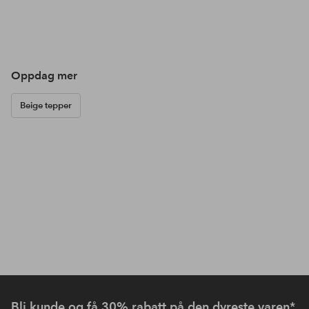
Oppdag mer
Beige tepper
Bli kunde og få
30% rabatt på den dyreste varen
*