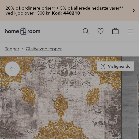
20% på ordinære priser* + 5% på allerede nedsatte varer**
ved kjøp over 1500 kr.
Kod: 440210
Homeroom
–
Gå
Gå
Pro
Alt
til
til
til
favorittmerkede
handlekur
Tepper
Glattvevde tepper
hjemmet
produkter
til
lav
pris
Vis lignende
Tilbake