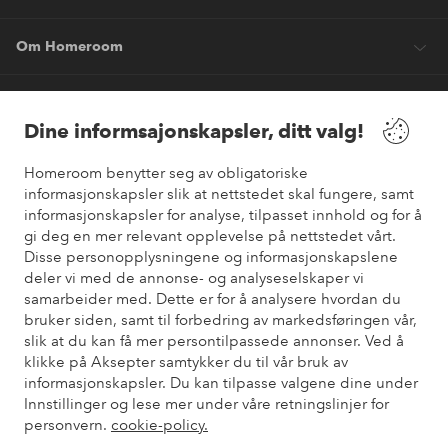
Om Homeroom
Våre tjenester
Dine informsajonskapsler, ditt valg!
Vilkår
Homeroom benytter seg av obligatoriske
informasjonskapsler slik at nettstedet skal fungere, samt
informasjonskapsler for analyse, tilpasset innhold og for å
Venner
gi deg en mer relevant opplevelse på nettstedet vårt.
Disse personopplysningene og informasjonskapslene
deler vi med de annonse- og analyseselskaper vi
samarbeider med. Dette er for å analysere hvordan du
Sikre betalinger
bruker siden, samt til forbedring av markedsføringen vår,
Vil du vite mer om
våre betalingsalternativer
?
slik at du kan få mer persontilpassede annonser. Ved å
elpy
klikke på Aksepter samtykker du til vår bruk av
informasjonskapsler. Du kan tilpasse valgene dine under
Innstillinger og lese mer under våre retningslinjer for
personvern.
cookie-policy.