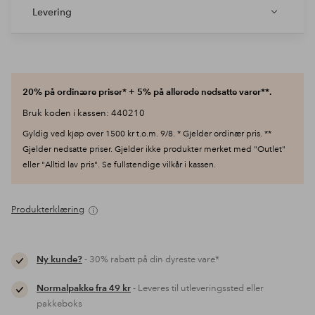
Levering
20% på ordinære priser* + 5% på allerede nedsatte varer**.
Bruk koden i kassen: 440210
Gyldig ved kjøp over 1500 kr t.o.m. 9/8. * Gjelder ordinær pris. **
Gjelder nedsatte priser. Gjelder ikke produkter merket med "Outlet"
eller "Alltid lav pris". Se fullstendige vilkår i kassen.
Produkterklæring
Ny kunde?
- 30% rabatt på din dyreste vare*
Normalpakke fra 49 kr
- Leveres til utleveringssted eller
pakkeboks