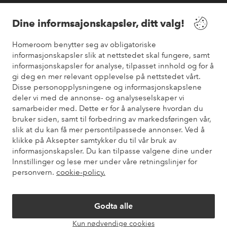
Våre tjenester
Dine informsajonskapsler, ditt valg!
Vilkår
Homeroom benytter seg av obligatoriske
informasjonskapsler slik at nettstedet skal fungere, samt
informasjonskapsler for analyse, tilpasset innhold og for å
Venner
gi deg en mer relevant opplevelse på nettstedet vårt.
Disse personopplysningene og informasjonskapslene
deler vi med de annonse- og analyseselskaper vi
samarbeider med. Dette er for å analysere hvordan du
Sikre betalinger
bruker siden, samt til forbedring av markedsføringen vår,
Vil du vite mer om
våre betalingsalternativer
?
slik at du kan få mer persontilpassede annonser. Ved å
elpy
klikke på Aksepter samtykker du til vår bruk av
informasjonskapsler. Du kan tilpasse valgene dine under
Innstillinger og lese mer under våre retningslinjer for
personvern.
cookie-policy.
Norge - Velg land
Godta alle
Instagram
Facebook
Pinterest
Youtube
Kun nødvendige cookies