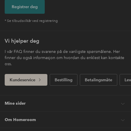
Registrer deg
* Se tilbudsvilkår ved registrering
Vi hjelper deg
I vår FAQ finner du svarene på de vanligste spørsmålene. Her
finner du også informasjon om hvordan du enklest kan kontakte
oss.
Kundeservice
Bestilling
Betalingsmåte
Lev
Mine sider
Om Homeroom