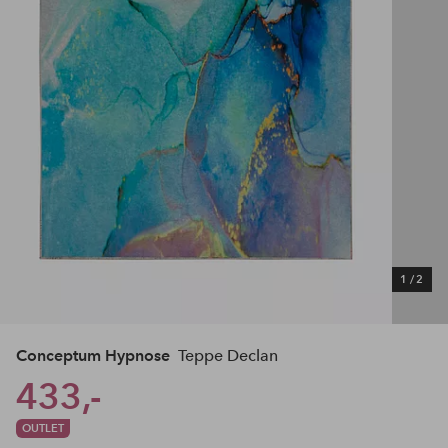
1
/
2
Conceptum Hypnose
Teppe Declan
433,-
OUTLET