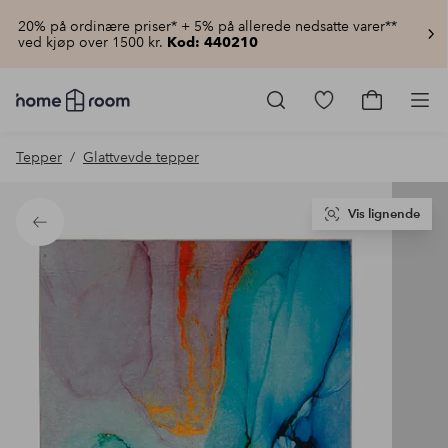
20% på ordinære priser* + 5% på allerede nedsatte varer**
ved kjøp over 1500 kr.
Kod: 440210
Homeroom
–
Gå
Gå
Pro
Alt
til
til
til
favorittmerkede
handlekur
Tepper
Glattvevde tepper
hjemmet
produkter
til
lav
pris
Vis lignende
Tilbake