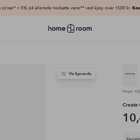
priser* + 5% på allerede nedsatte varer** ved kjøp over 1500 kr.
Kod
Homeroom
–
Alt
til
hjemmet
til
lav
pris
Vis lignende
Farge: Olj
Create 
10,
Rentefr