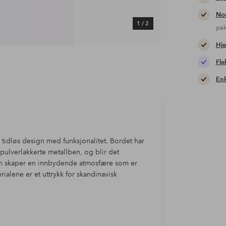
Nor
1
/
2
pa
Hje
Fle
Enk
dløs design med funksjonalitet. Bordet har
 pulverlakkerte metallben, og blir det
en skaper en innbydende atmosfære som er
alene er et uttrykk for skandinavisk