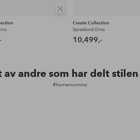
Vis
lignende
lection
Create Collection
ino
Spisebord Dino
-
10,499,-
t av andre som har delt stile
#homeroomno