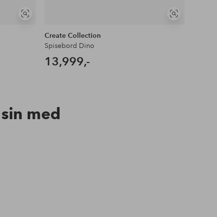
Vis
Vis
lignende
lignende
Create Collection
Create 
Spisebord Dino
Spiseb
13,999,-
13,9
n sin med