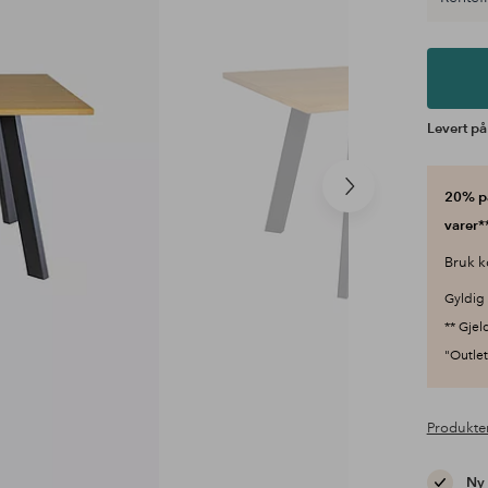
Levert på 
Neste
20% på
produkt
varer**
Bruk k
Gyldig 
** Gjel
"Outlet"
Produkte
Ny