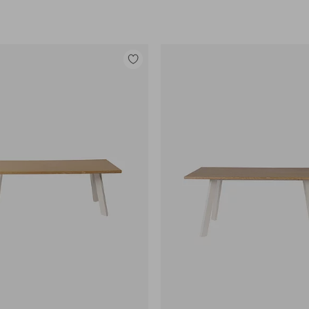
e
Legg
til
favoritter