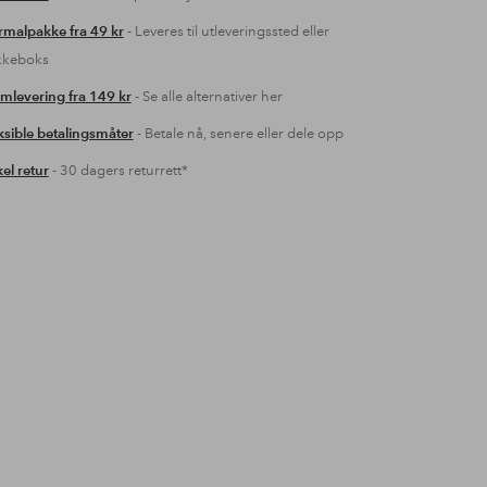
malpakke fra 49 kr
- Leveres til utleveringssted eller
kkeboks
mlevering fra 149 kr
- Se alle alternativer her
ksible betalingsmåter
- Betale nå, senere eller dele opp
el retur
- 30 dagers returrett*