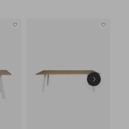
Legg
Legg
til
til
favoritter
favoritter
Neste
produkt