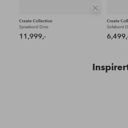
Vis
lignende
Create Collection
Create Col
Spisebord Dino
Sofabord D
11,999,-
6,499,
Inspirer