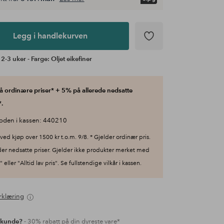
Legg i handlekurven
2-3 uker - Farge: Oljet eikefiner
 ordinære priser* + 5% på allerede nedsatte
.
oden i kassen: 440210
ved kjøp over 1500 kr t.o.m. 9/8. * Gjelder ordinær pris.
der nedsatte priser. Gjelder ikke produkter merket med
 eller "Alltid lav pris". Se fullstendige vilkår i kassen.
rklæring
 kunde?
- 30% rabatt på din dyreste vare*