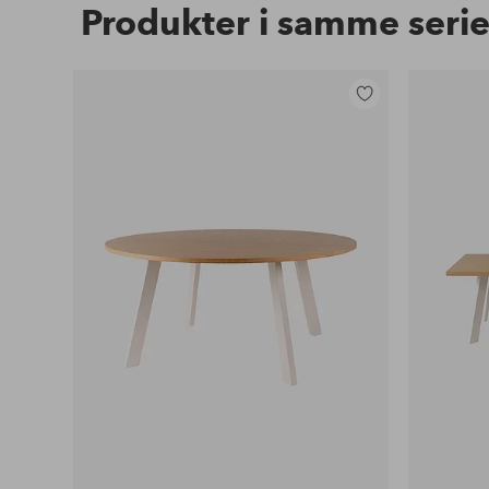
Produkter i samme seri
Legg
til
favoritter