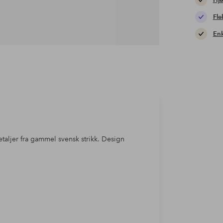
Hje
Fle
Enk
aljer fra gammel svensk strikk. Design