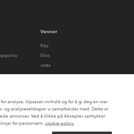
Venner
Elpy
ngspolicy
Ellos
Jotex
or analyse, tilpasset innhold og for å gi deg en mer
- og analyseselskaper vi samarbeider med. Dette er
assede annonser. Ved å klikke på Aksepter samtykker
slinjer for personvern.
cookie-policy.