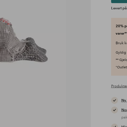
Levert på
20% på
varer**
Bruk k
Gyldig 
** Gjel
"Outlet"
Produkte
Ny
Nor
pa