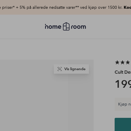
priser* + 5% på allerede nedsatte varer** ved kjøp over 1500 kr.
Kod
Homeroom
–
Alt
til
hjemmet
til
lav
pris
Vis lignende
Cult De
199
Kjøp n