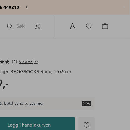
: 440210
Lu
Søk
Bildesøk
Logg
Gå
Gå
på
til
til
Homeroom
favorittmerkede
handlekurv
produkter
2
Vis detaljer
sign
RAGGSOCKS-Rune, 15x5cm
,-
å, betal senere.
Les mer
Legg i handlekurven