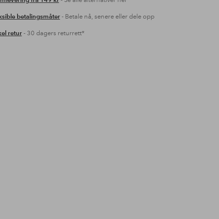
mlevering fra 149 kr
- Se alle alternativer her
ksible betalingsmåter
- Betale nå, senere eller dele opp
el retur
- 30 dagers returrett*