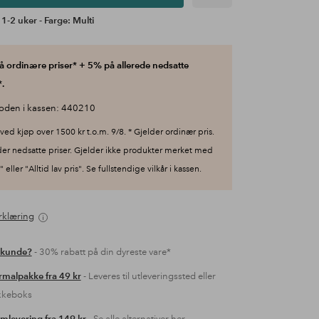
 1-2 uker - Farge: Multi
 ordinære priser* + 5% på allerede nedsatte
.
oden i kassen: 440210
ved kjøp over 1500 kr t.o.m. 9/8. * Gjelder ordinær pris.
der nedsatte priser. Gjelder ikke produkter merket med
 eller "Alltid lav pris". Se fullstendige vilkår i kassen.
rklæring
 kunde?
- 30% rabatt på din dyreste vare*
malpakke fra 49 kr
- Leveres til utleveringssted eller
kkeboks