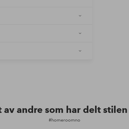
t av andre som har delt stile
#homeroomno