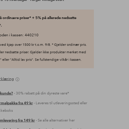
 ordinære priser* + 5% på allerede nedsatte
.
oden i kassen: 440210
ved kjøp over 1500 kr t.o.m. 9/8. * Gjelder ordinær pris.
der nedsatte priser. Gjelder ikke produkter merket med
 eller "Alltid lav pris". Se fullstendige vilkår i kassen.
rklæring
 kunde?
- 30% rabatt på din dyreste vare*
malpakke fra 49 kr
- Leveres til utleveringssted eller
kkeboks
mlevering fra 149 kr
- Se alle alternativer her