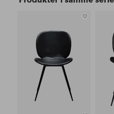
Legg
til
favoritter