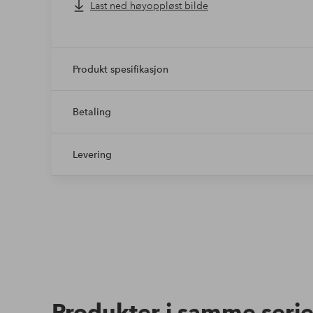
Last ned høyoppløst bilde
Produkt spesifikasjon
Betaling
Levering
Produkter i samme seri