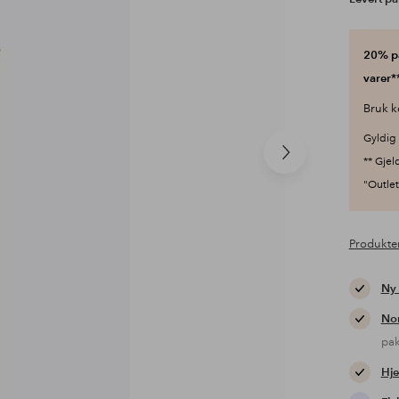
20% på
varer**
Bruk k
Gyldig 
Neste
** Gjel
produkt
"Outlet"
Produkte
Ny
Nor
pa
Hje