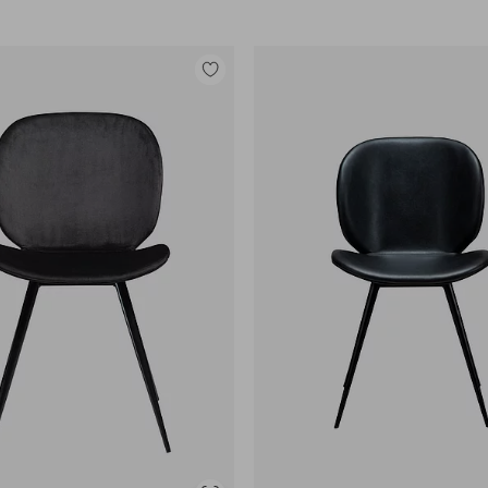
Legg
til
favoritter