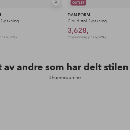
OUTLET
Vis
lignende
M
DAN-FORM
 2-pakning
Cloud stol 2-pakning
-
3,628,-
pris
6,598,-
Opprinnelig pris
6,598,-
t av andre som har delt stile
#homeroomno