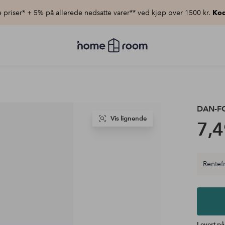
priser* + 5% på allerede nedsatte varer** ved kjøp over 1500 kr.
Kod
Homeroom
–
Alt
til
hjemmet
til
lav
pris
DAN-F
Vis lignende
7,4
Rentefr
Levert på