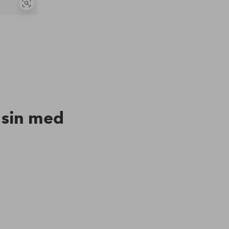
Vis
lignende
n sin med