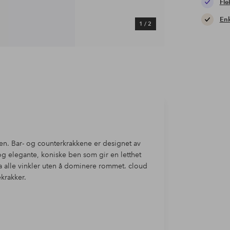
Fle
Enk
1
/
2
onen. Bar- og counterkrakkene er designet av
g elegante, koniske ben som gir en letthet
ra alle vinkler uten å dominere rommet. cloud
ekrakker.