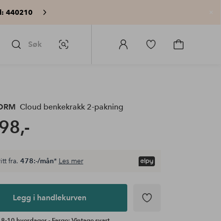
: 440210
Lu
Søk
Bildesøk
Logg
Gå
Gå
på
til
til
Homeroom
favorittmerkede
handlekurv
produkter
ORM
Cloud benkekrakk 2-pakning
98,-
itt fra.
478:-/mån
*
Les mer
Legg i handlekurven
 8-10 hverdager - Farge: Vintage svart