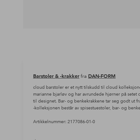
Barstoler & -krakker
fra
DAN-FORM
cloud barstoler er et nytt tilskudd til cloud kolleksj
marianne bjarløv og har avrundede hjørner på setet o
til designet. Bar- og benkekrakkene tar seg godt ut f
-kolleksjonen består av spisestuestoler, bar- og benk
Artikkelnummer: 2177086-01-0