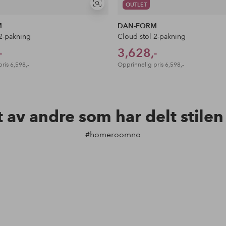
OUTLET
Vis
lignende
M
DAN-FORM
 2-pakning
Cloud stol 2-pakning
-
3,628,-
pris
6,598,-
Opprinnelig pris
6,598,-
t av andre som har delt stile
#homeroomno