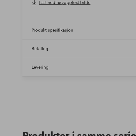
Last ned høyoppløst bilde
Produkt spesifikasjon
Betaling
Levering
Produkter i samme seri