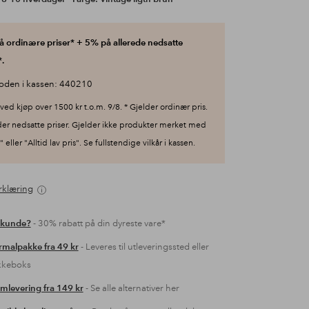
 ordinære priser* + 5% på allerede nedsatte
.
oden i kassen: 440210
ved kjøp over 1500 kr t.o.m. 9/8. * Gjelder ordinær pris.
der nedsatte priser. Gjelder ikke produkter merket med
 eller "Alltid lav pris". Se fullstendige vilkår i kassen.
rklæring
 kunde?
- 30% rabatt på din dyreste vare*
malpakke fra 49 kr
- Leveres til utleveringssted eller
kkeboks
mlevering fra 149 kr
- Se alle alternativer her