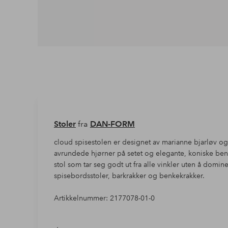
Stoler
fra
DAN-FORM
cloud spisestolen er designet av marianne bjarløv og
avrundede hjørner på setet og elegante, koniske ben s
stol som tar seg godt ut fra alle vinkler uten å domi
spisebordsstoler, barkrakker og benkekrakker.
Artikkelnummer: 2177078-01-0