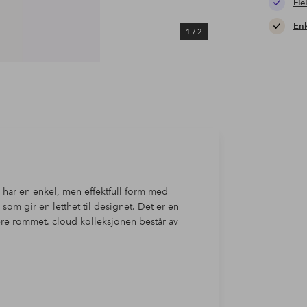
Fle
Enk
1
/
2
 har en enkel, men effektfull form med
om gir en letthet til designet. Det er en
nere rommet. cloud kolleksjonen består av