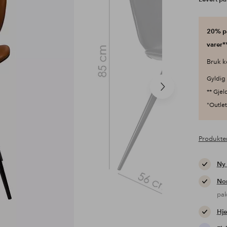
20% på
varer**
Bruk k
Gyldig 
Neste
** Gjel
produkt
"Outlet"
Produkte
Ny
Nor
pa
Hje