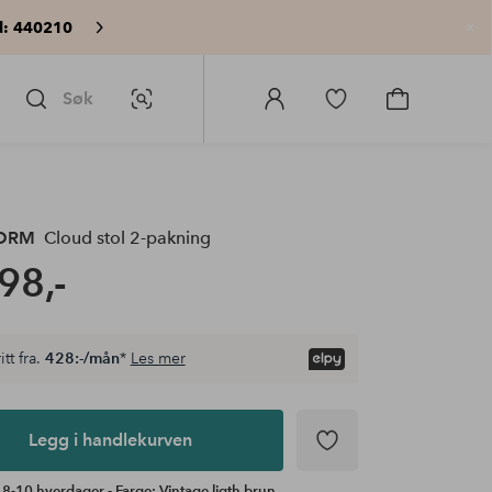
: 440210
Lu
Søk
Bildesøk
Logg
Gå
Gå
på
til
til
Homeroom
favorittmerkede
handlekurv
produkter
ORM
Cloud stol 2-pakning
98,-
itt fra.
428:-/mån
*
Les mer
Legg i handlekurven
 8-10 hverdager - Farge: Vintage ligth brun