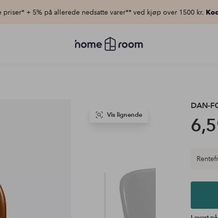
priser* + 5% på allerede nedsatte varer** ved kjøp over 1500 kr.
Kod
Homeroom
–
Alt
til
hjemmet
til
lav
pris
DAN-F
Vis lignende
6,5
Rentefr
Levert på