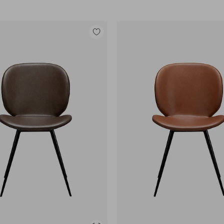
Legg
til
favoritter