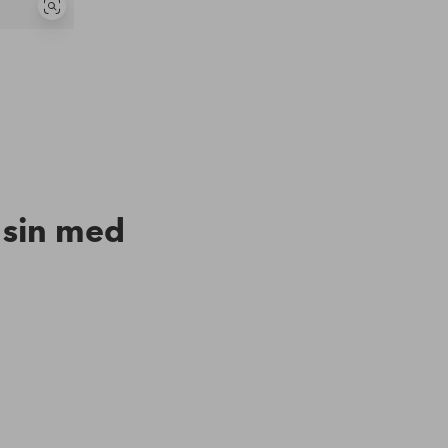
Vis
lignende
n sin med