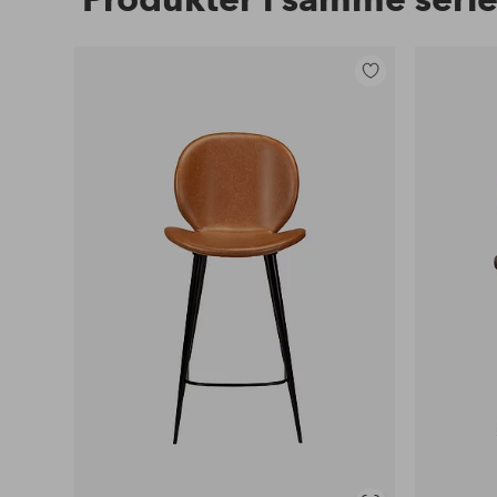
Legg
til
favoritter