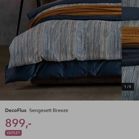
1
/
5
DecoFlux
Sengesett Breeze
899,-
OUTLET