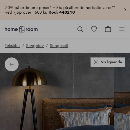
20% på ordinære priser* + 5% på allerede nedsatte varer**
ved kjøp over 1500 kr.
Kod: 440210
Homeroom
–
Gå
Gå
Pro
Alt
til
til
til
favorittmerkede
handlekur
Tekstiler
Sengetøy
Sengesett
hjemmet
produkter
til
lav
pris
Vis lignende
Tilbake