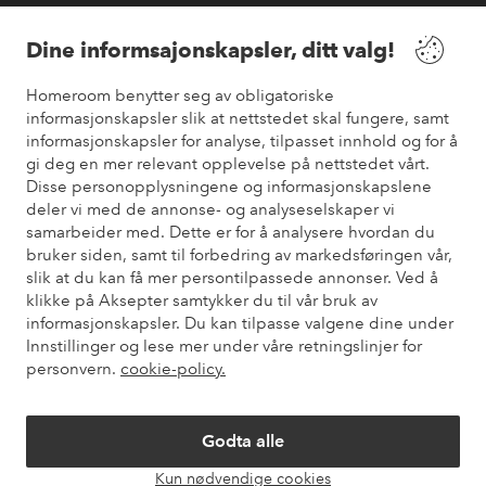
Våre tjenester
Dine informsajonskapsler, ditt valg!
Vilkår
Homeroom benytter seg av obligatoriske
informasjonskapsler slik at nettstedet skal fungere, samt
informasjonskapsler for analyse, tilpasset innhold og for å
Venner
gi deg en mer relevant opplevelse på nettstedet vårt.
Disse personopplysningene og informasjonskapslene
deler vi med de annonse- og analyseselskaper vi
samarbeider med. Dette er for å analysere hvordan du
Sikre betalinger
bruker siden, samt til forbedring av markedsføringen vår,
Vil du vite mer om
våre betalingsalternativer
?
slik at du kan få mer persontilpassede annonser. Ved å
elpy
klikke på Aksepter samtykker du til vår bruk av
informasjonskapsler. Du kan tilpasse valgene dine under
Innstillinger og lese mer under våre retningslinjer for
personvern.
cookie-policy.
Norge - Velg land
Godta alle
Instagram
Facebook
Pinterest
Youtube
Kun nødvendige cookies