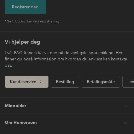
Registrer deg
* Se tilbudsvilkår ved registrering
Vi hjelper deg
I vår FAQ finner du svarene på de vanligste spørsmålene. Her
finner du også informasjon om hvordan du enklest kan kontakte
oss.
Kundeservice
Bestilling
Betalingsmåte
Lev
Mine sider
Om Homeroom