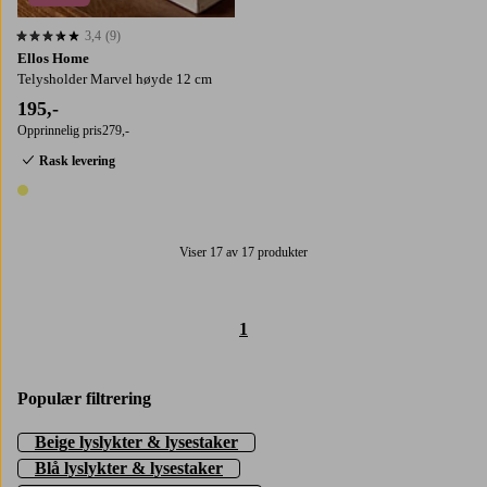
3,4
(9)
3,4 basert på 9 karaktergivninger
Ellos Home
Telysholder Marvel høyde 12 cm
195,-
Opprinnelig pris
279,-
Rask levering
1 farge
Viser 17 av 17 produkter
1
Populær filtrering
Beige lyslykter & lysestaker
Blå lyslykter & lysestaker