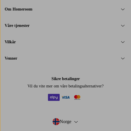
Om Homeroom
Våre tjenester
Vilkår
Venner
Sikre betalinger
Vil du vite mer om
våre betalingsalternativer
?
elpy
visa
mastercard
Norge
- Velg land