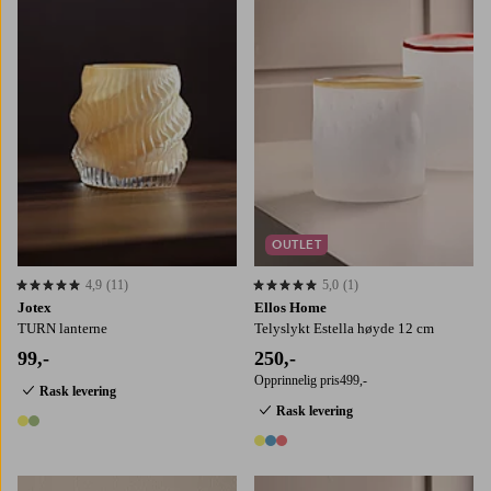
OUTLET
4,9
(11)
5,0
(1)
4,9 basert på 11 karaktergivninger
5,0 basert på 1 karaktergivninger
Jotex
Ellos Home
TURN lanterne
Telyslykt Estella høyde 12 cm
99,-
250,-
Opprinnelig pris
499,-
Rask levering
Rask levering
2 farger
3 farger