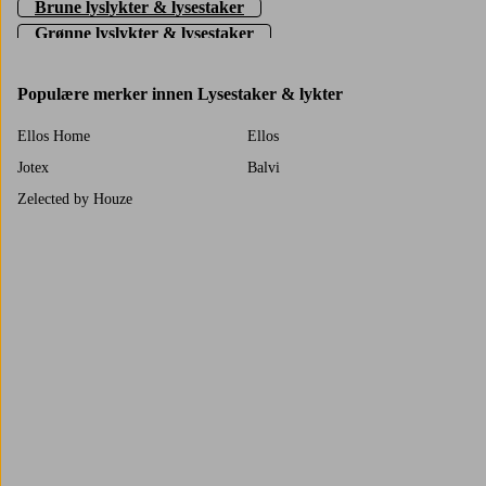
Brune lyslykter & lysestaker
Grønne lyslykter & lysestaker
Lyslykter & lysestaker – Gull
Lilla lyslkter og lysestaker
Populære merker innen Lysestaker & lykter
Rosa lyslykter & lysestaker
Ellos Home
Lyslykter & lysestaker – Sølv
Ellos
Svarte lyslykter & lysestaker
Jotex
Balvi
Hvite lyslykter & lysestaker
Zelected by Houze
Trustpilot