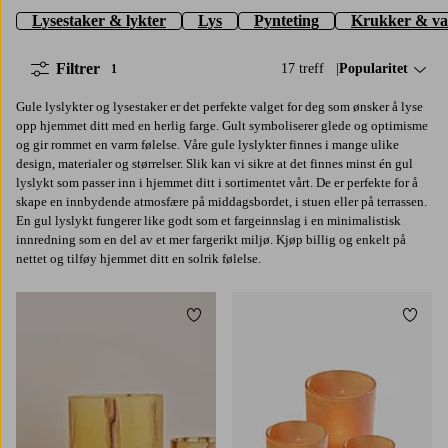
Lysestaker & lykter
Lys
Pynteting
Krukker & va
Filtrer
17 treff
Sorter på:
Popularitet
1
Gule lyslykter og lysestaker er det perfekte valget for deg som ønsker å lyse
opp hjemmet ditt med en herlig farge. Gult symboliserer glede og optimisme
og gir rommet en varm følelse. Våre gule lyslykter finnes i mange ulike
design, materialer og størrelser. Slik kan vi sikre at det finnes minst én gul
lyslykt som passer inn i hjemmet ditt i sortimentet vårt. De er perfekte for å
skape en innbydende atmosfære på middagsbordet, i stuen eller på terrassen.
En gul lyslykt fungerer like godt som et fargeinnslag i en minimalistisk
innredning som en del av et mer fargerikt miljø. Kjøp billig og enkelt på
nettet og tilføy hjemmet ditt en solrik følelse.
Legg til favoritter
Legg t