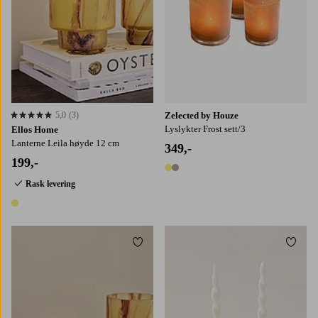
5,0
(3)
Zelected by Houze
5,0 basert på 3 karaktergivninger
Lyslykter Frost sett/3
Ellos Home
Lanterne Leila høyde 12 cm
349,-
199,-
2 farger
Rask levering
1 farge
Legg til favoritter
Legg t