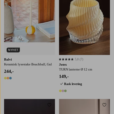
NYHET
Balvi
5,0
(7)
5,0 basert på 7 karaktergivninger
Keramisk lysestake Beachball, Gul
Jotex
TURN lanterne Ø 12 cm
244,-
149,-
3 farger
Rask levering
3 farger
Legg til favoritter
Legg t