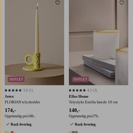
Legg til favoritter
Legg t
OUTLET
OUTLET
5,0
(1)
4,3
(3)
5,0 basert på 1 karaktergivninger
4,3 basert på 3 karaktergivninger
Jotex
Ellos Home
FLORIAN telysholder
Telyslykt Estella høyde 10 cm
174,-
140,-
Opprinnelig pris
349,-
Opprinnelig pris
279,-
Rask levering
Rask levering