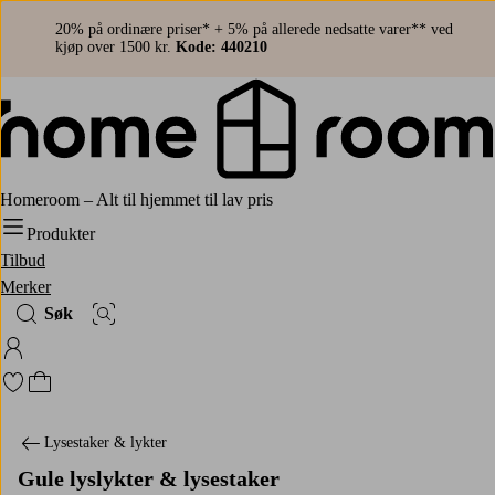
20% på ordinære priser* + 5% på allerede nedsatte varer** ved
kjøp over 1500 kr.
Kode: 440210
Homeroom – Alt til hjemmet til lav pris
Produkter
Tilbud
Merker
Søk
Bildesøk
Logg på Homeroom
Gå til favorittmerkede produkter
Gå til handlekurven
Lysestaker & lykter
Gule lyslykter & lysestaker