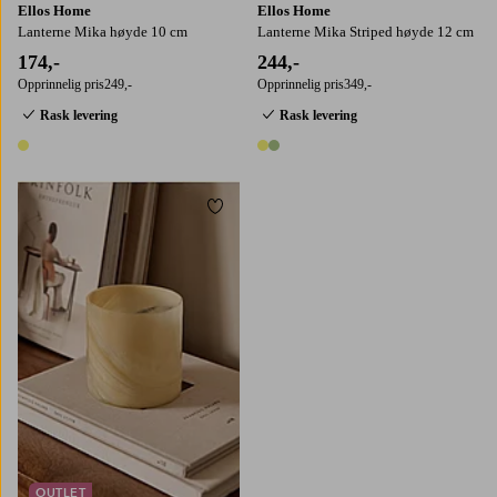
Ellos Home
Ellos Home
Lanterne Mika høyde 10 cm
Lanterne Mika Striped høyde 12 cm
174,-
244,-
Opprinnelig pris
249,-
Opprinnelig pris
349,-
Rask levering
Rask levering
1 farge
2 farger
Legg til favoritter
OUTLET