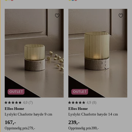
3 farger
3 farger
Legg til favoritter
Legg t
OUTLET
OUTLET
4,0
(7)
4,9
(8)
4,0 basert på 7 karaktergivninger
4,9 basert på 8 karaktergivninger
Ellos Home
Ellos Home
Lyslykt Charlotte høyde 9 cm
Lyslykt Charlotte høyde 14 cm
167,-
239,-
Opprinnelig pris
279,-
Opprinnelig pris
399,-