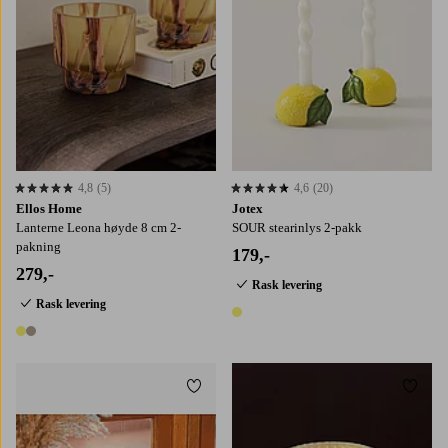
4,8
(5)
4,6
(20)
4,8 basert på 5 karaktergivninger
4,6 basert på 20 karaktergivninger
Ellos Home
Jotex
Lanterne Leona høyde 8 cm 2-
SOUR stearinlys 2-pakk
pakning
179,-
279,-
Rask levering
Rask levering
1 farge
2 farger
Legg til favoritter
Legg t