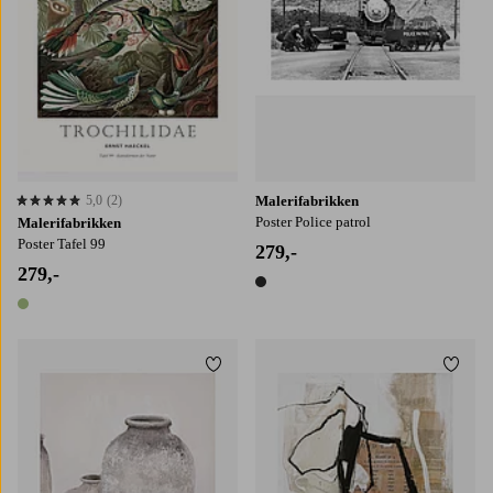
5,0
(2)
Malerifabrikken
5,0 basert på 2 karaktergivninger
Poster Police patrol
Malerifabrikken
Poster Tafel 99
279,-
279,-
1 farge
1 farge
Legg til favoritter
Legg t
30x40
50x70
70x100
30x40
50x70
70x100