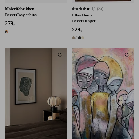
Malerifabrikken
4,1
(35)
4,1 basert på 35 karaktergivninger
Poster Cosy cabins
Ellos Home
Poster Hanger
279,-
229,-
1 farge
4 farger
Legg til favoritter
Legg t
30x40
50x70
70x100