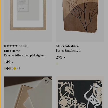
4,5
(58)
Malerifabrikken
4,5 basert på 58 karaktergivninger
Poster Simplicity 1
Ellos Home
Ramme Stilren med pleksiglass.
279,-
149,-
1 farge
+1
6 farger
Legg til favoritter
Legg t
21X30
30X40
50X70
70X100
30x40
50x70
70x100