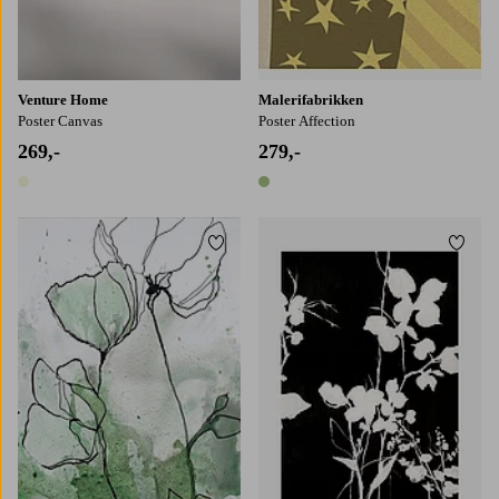
Venture Home
Malerifabrikken
Poster Canvas
Poster Affection
269,-
279,-
1 farge
1 farge
Legg til favoritter
Legg t
30x40
50x70
70x100
30x40
50x70
70x100