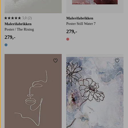
5,0
(2)
Malerifabrikken
5,0 basert på 2 karaktergivninger
Poster Still Water 7
Malerifabrikken
Poster / The Rising
279,-
279,-
1 farge
1 farge
Legg til favoritter
Legg t
21X30
30X40
50X70
70X100
30x40
50x70
70x100