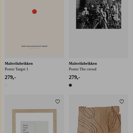
Malerifabrikken
Malerifabrikken
Poster Target 1
Poster The crowd
279,-
279,-
1 farge
1 farge
Legg til favoritter
Legg t
30x40
50x70
70x100