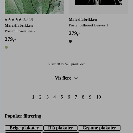
3,3
(3)
Malerifabrikken
3,3 basert på 3 karaktergivninger
Poster Silhouet Leaves 1
Malerifabrikken
Poster Flowerline 2
279,-
279,-
1 farge
1 farge
Viser 58 av 570 produkter
Vis flere
1
2
3
4
5
6
7
8
9
10
Populær filtrering
Beige plakater
Blå plakater
Grønne plakater