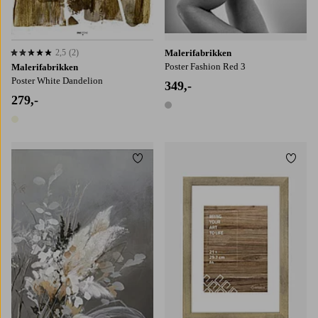
2,5
(2)
Malerifabrikken
2,5 basert på 2 karaktergivninger
Poster Fashion Red 3
Malerifabrikken
Poster White Dandelion
349,-
279,-
1 farge
1 farge
Legg til favoritter
Legg t
30x40
50x70
70x100