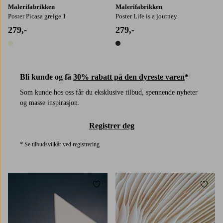
Malerifabrikken
Malerifabrikken
Poster Picasa greige 1
Poster Life is a journey
279,-
279,-
1 farge
1 farge
Bli kunde og få
30% rabatt på den dyreste varen
*
Som kunde hos oss får du eksklusive tilbud, spennende nyheter
og masse inspirasjon.
Registrer deg
* Se tilbudsvilkår ved registrering
Legg til favoritter
Legg t
21X30
30X40
50X70
70X100
30x40
50x70
70x100