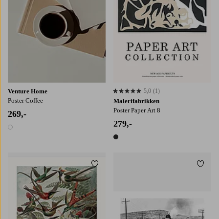
Venture Home
5,0
(1)
5,0 basert på 1 karaktergivninger
Poster Coffee
Malerifabrikken
Poster Paper Art 8
269,-
279,-
1 farge
1 farge
Legg til favoritter
Legg t
30x40
50x70
70x100
30x40
50x70
70x100