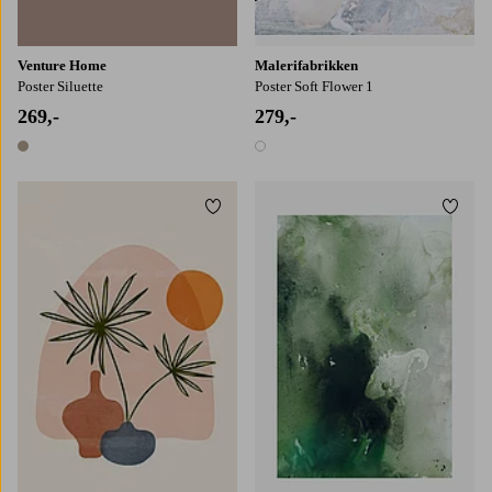
Venture Home
Malerifabrikken
Poster Siluette
Poster Soft Flower 1
269,-
279,-
1 farge
1 farge
Legg til favoritter
Legg t
21X30
30X40
50X70
70X100
30x40
50x70
70x100