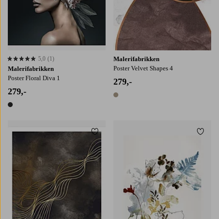
5,0
(1)
Malerifabrikken
5,0 basert på 1 karaktergivninger
Poster Velvet Shapes 4
Malerifabrikken
Poster Floral Diva 1
279,-
279,-
1 farge
1 farge
Legg til favoritter
Legg t
21X30
30X40
50X70
70X100
30x40
50x70
70x100