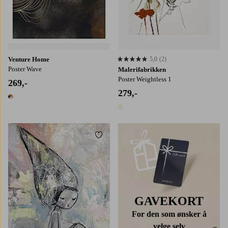
Venture Home
5,0
(2)
5,0 basert på 2 karaktergivninger
Poster Wave
Malerifabrikken
Poster Weightless 1
269,-
279,-
1 farge
1 farge
Legg til favoritter
GAVEKORT
For den som ønsker å
velge selv