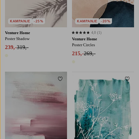
KAMPANJE
-25%
KAMPANJE
-20%
Venture Home
4,0
(1)
4,0 basert på 1 karaktergivninger
Poster Shadow
Venture Home
Poster Circles
239,-
319,-
215,-
269,-
1 farge
1 farge
Legg til favoritter
Legg t
21X30
30X40
50X70
70X100
30x40
50x70
70x100