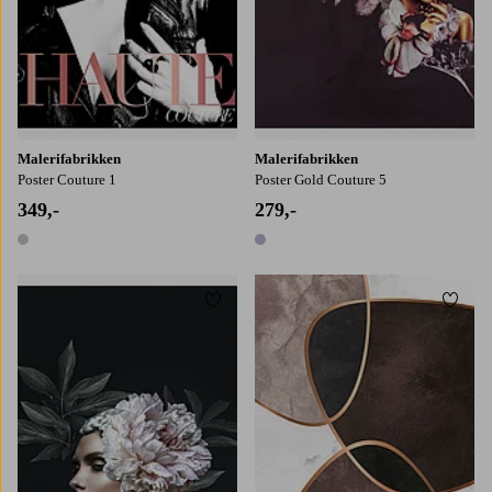
Malerifabrikken
Malerifabrikken
Poster Couture 1
Poster Gold Couture 5
349,-
279,-
1 farge
1 farge
Legg til favoritter
Legg t
30x40
50x70
70x100
30x40
50x70
70x100