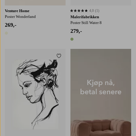
Venture Home
4,0
(1)
4,0 basert på 1 karaktergivninger
Poster Wonderland
Malerifabrikken
Poster Still Water 8
269,-
279,-
1 farge
1 farge
Legg til favoritter
30x40
50x70
70x100