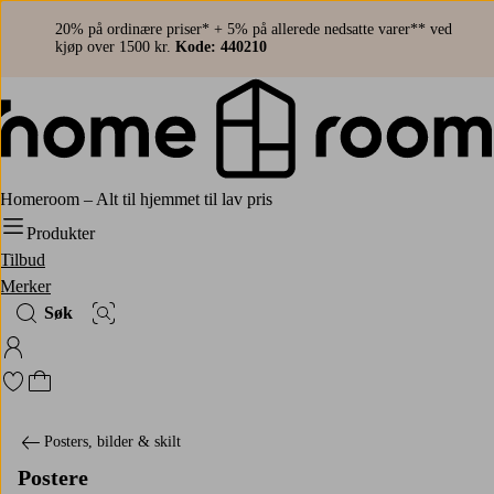
20% på ordinære priser* + 5% på allerede nedsatte varer** ved
kjøp over 1500 kr.
Kode: 440210
Homeroom – Alt til hjemmet til lav pris
Produkter
Tilbud
Merker
Søk
Bildesøk
Logg på Homeroom
Gå til favorittmerkede produkter
Gå til handlekurven
Posters, bilder & skilt
Postere