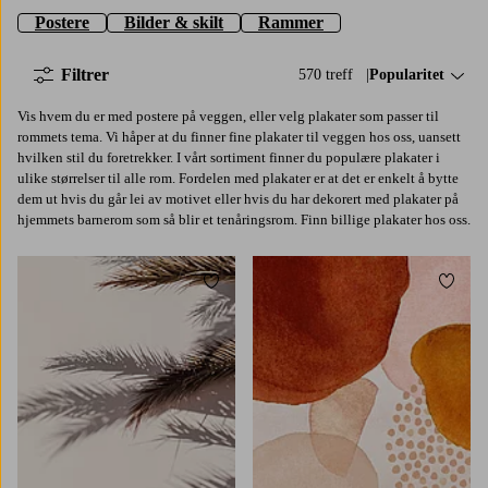
Postere
Bilder & skilt
Rammer
Filtrer
570 treff
Sorter på:
Popularitet
Vis hvem du er med postere på veggen, eller velg plakater som passer til
rommets tema. Vi håper at du finner fine plakater til veggen hos oss, uansett
hvilken stil du foretrekker. I vårt sortiment finner du populære plakater i
ulike størrelser til alle rom. Fordelen med plakater er at det er enkelt å bytte
dem ut hvis du går lei av motivet eller hvis du har dekorert med plakater på
hjemmets barnerom som så blir et tenåringsrom. Finn billige plakater hos oss.
Legg til favoritter
Legg t
21X30
30X40
50X70
70X100
21X30
30X40
50X70
70X100