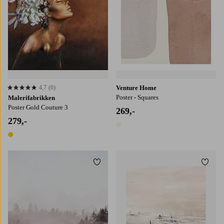
4,7
(6)
Venture Home
4,7 basert på 6 karaktergivninger
Poster - Squares
Malerifabrikken
Poster Gold Couture 3
269,-
279,-
1 farge
1 farge
Legg til favoritter
Legg t
30x40
50x70
70x100
30x40
50x70
70x100