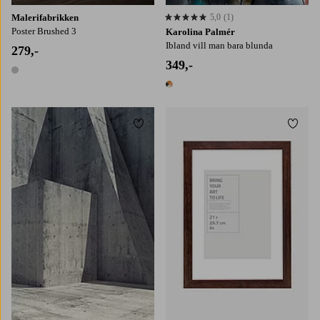
Malerifabrikken
5,0
(1)
5,0 basert på 1 karaktergivninger
Poster Brushed 3
Karolina Palmér
Ibland vill man bara blunda
279,-
349,-
1 farge
1 farge
Legg til favoritter
Legg t
30x40
50x70
70x100