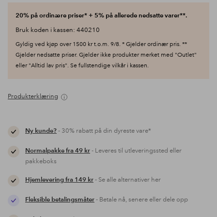
20% på ordinære priser* + 5% på allerede nedsatte varer**.
Bruk koden i kassen: 440210
Gyldig ved kjøp over 1500 kr t.o.m. 9/8. * Gjelder ordinær pris. **
Gjelder nedsatte priser. Gjelder ikke produkter merket med "Outlet"
eller "Alltid lav pris". Se fullstendige vilkår i kassen.
Produkterklæring
Ny kunde?
- 30% rabatt på din dyreste vare*
Normalpakke fra 49 kr
- Leveres til utleveringssted eller
pakkeboks
Hjemlevering fra 149 kr
- Se alle alternativer her
Fleksible betalingsmåter
- Betale nå, senere eller dele opp