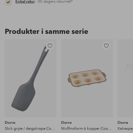
Enkel retur
- 30 dagers returrett*
Produkter i samme serie
Legg
Legg
til
til
favoritter
favoritter
Dorre
Dorre
Dorre
Slick gryte / deigskrape Cookie
Muffinsform 6 kopper Cookie