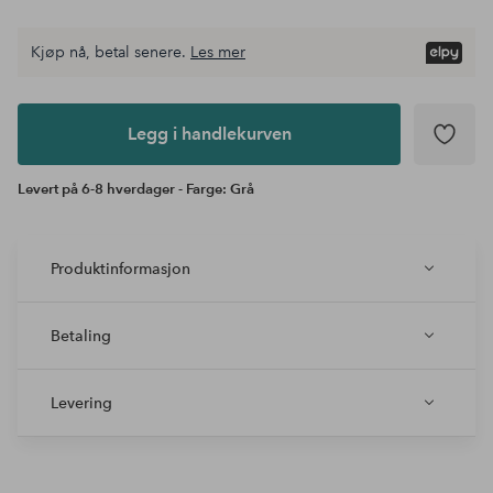
Kjøp nå, betal senere.
Les mer
Legg i
andlekurven
Legg i handlekurven
Levert på 6-8 hverdager - Farge: Grå
Produktinformasjon
Betaling
Levering