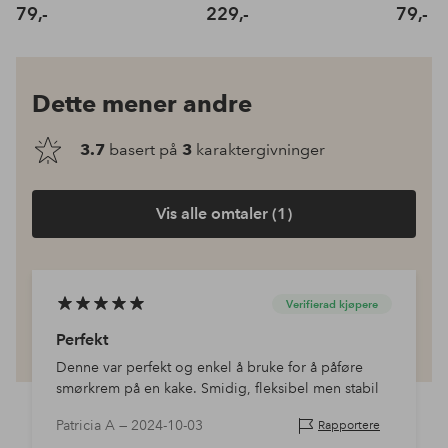
79,-
229,-
79,-
Dette mener andre
3.7
basert på
3
karaktergivninger
Vis alle omtaler (1)
Verifierad kjøpere
Perfekt
Denne var perfekt og enkel å bruke for å påføre
smørkrem på en kake. Smidig, fleksibel men stabil
Patricia A —
2024-10-03
Rapportere