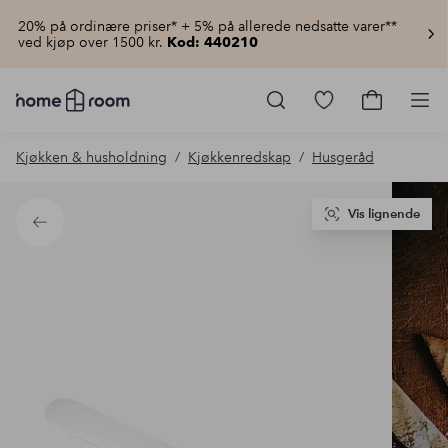
20% på ordinære priser* + 5% på allerede nedsatte varer**
ved kjøp over 1500 kr.
Kod: 440210
Homeroom
–
Gå
Gå
Pro
Alt
til
til
til
favorittmerkede
handlekur
Kjøkken & husholdning
Kjøkkenredskap
Husgeråd
hjemmet
produkter
til
lav
pris
Vis lignende
Tilbake