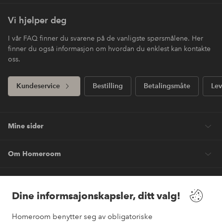
Vi hjelper deg
I vår FAQ finner du svarene på de vanligste spørsmålene. Her
finner du også informasjon om hvordan du enklest kan kontakte
oss.
Kundeservice
Bestilling
Betalingsmåte
Lev
Mine sider
Om Homeroom
Våre tjenester
Dine informsajonskapsler, ditt valg!
Vilkår
Homeroom benytter seg av obligatoriske