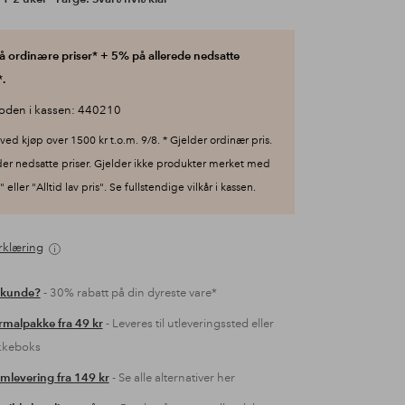
 ordinære priser* + 5% på allerede nedsatte
.
oden i kassen: 440210
ved kjøp over 1500 kr t.o.m. 9/8. * Gjelder ordinær pris.
der nedsatte priser. Gjelder ikke produkter merket med
 eller "Alltid lav pris". Se fullstendige vilkår i kassen.
rklæring
 kunde?
- 30% rabatt på din dyreste vare*
malpakke fra 49 kr
- Leveres til utleveringssted eller
kkeboks
mlevering fra 149 kr
- Se alle alternativer her