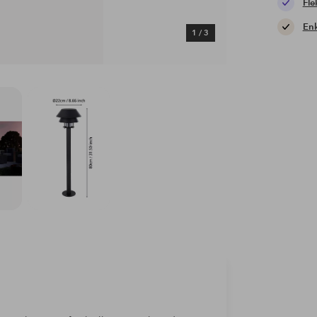
Fle
Enk
1
/
3