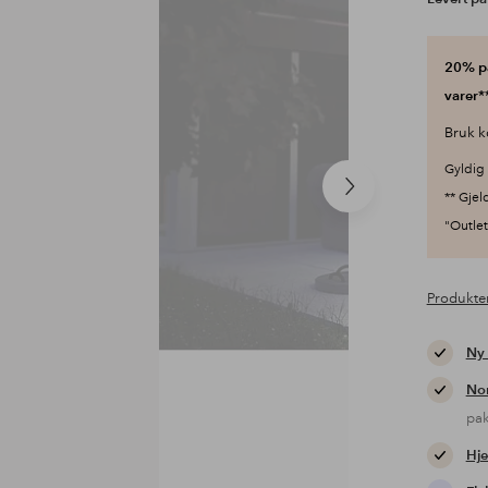
20% på
varer**
Bruk k
Gyldig 
Neste
** Gjel
produkt
"Outlet"
Produkte
Ny
Nor
pa
Hje