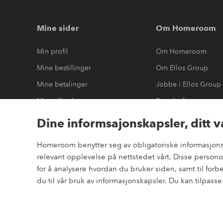
Mine sider
Om Homeroom
Min profil
Om Homeroom
Mine bestillinger
Om Ellos Group
Mine betalinger
Jobbe i Ellos Group
Mine tilbud
Bærekraft
Mine returer
Tilgjengelighetserkl
Dine informsajonskapsler, ditt v
Homeroom benytter seg av obligatoriske informasjonska
relevant opplevelse på nettstedet vårt. Disse perso
Sikre betalinger
for å analysere hvordan du bruker siden, samt til for
elpy
Vil du vite mer om
våre betalingsalternativer
?
du til vår bruk av informasjonskapsler. Du kan tilpass