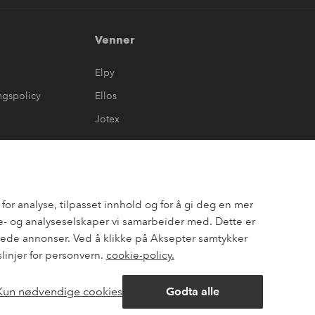
Venner
Elpy
ngspolicy
Ellos
Jotex
or analyse, tilpasset innhold og for å gi deg en mer
- og analyseselskaper vi samarbeider med. Dette er
assede annonser. Ved å klikke på Aksepter samtykker
slinjer for personvern.
cookie-policy.
Kun nødvendige cookies
Godta alle
ok
Pinterest
Youtube
Åpne
chat-