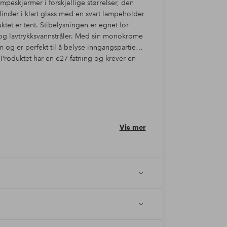
ampeskjermer i forskjellige størrelser, den
der i klart glass med en svart lampeholder
ktet er tent. Stibelysningen er egnet for
 og lavtrykksvannstråler. Med sin monokrome
og er perfekt til å belyse inngangspartier,
t. Produktet har en e27-fatning og krever en
Vis mer