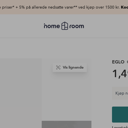
priser* + 5% på allerede nedsatte varer** ved kjøp over 1500 kr.
Kod
Homeroom
–
Alt
til
hjemmet
til
lav
pris
EGLO
Vis lignende
1,4
Kjøp n
Levert på 