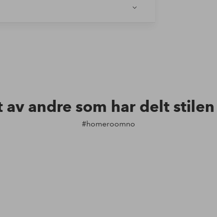
t av andre som har delt stile
#homeroomno