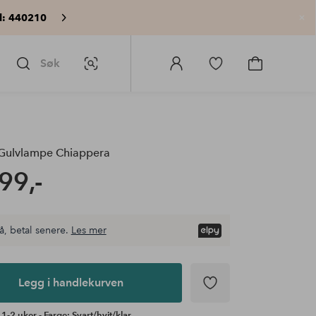
: 440210
Lu
Søk
Bildesøk
Logg
Gå
Gå
på
til
til
Homeroom
favorittmerkede
handlekurv
produkter
Gulvlampe Chiappera
99,-
å, betal senere.
Les mer
Legg i handlekurven
1-2 uker - Farge: Svart/hvit/klar