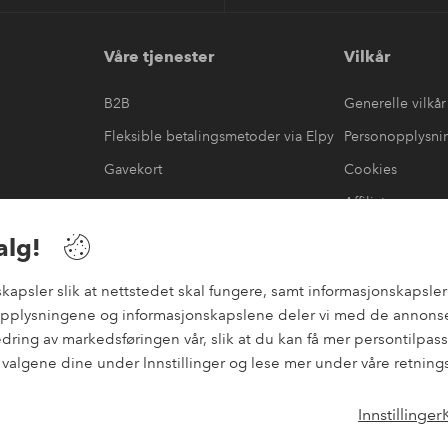
Våre tjenester
Vilkår
B2B
Generelle vilkår
Fleksible betalingsmetoder via Elpy
Personopplysni
Gavekort
Cookies
Affiliate
æring
#yeshomeroom
alg!
psler slik at nettstedet skal fungere, samt informasjonskapsler f
nopplysningene og informasjonskapslene deler vi med de annonse
bedring av markedsføringen vår, slik at du kan få mer persontilp
e valgene dine under Innstillinger og lese mer under våre retning
Innstillinger
Instagram
Facebo
Norge - Velg land