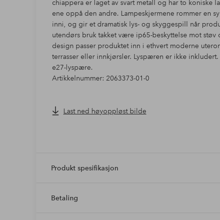
chiappera er laget av svart metall og har to koniske l
ene oppå den andre. Lampeskjermene rommer en sylin
inni, og gir et dramatisk lys- og skyggespill når produ
utendørs bruk takket være ip65-beskyttelse mot støv
design passer produktet inn i ethvert moderne uterom 
terrasser eller innkjørsler. Lyspæren er ikke inkluder
e27-lyspære.
Artikkelnummer: 2063373-01-0
Last ned høyoppløst bilde
Produkt spesifikasjon
Betaling