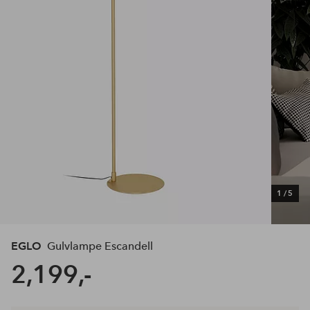
1
/
5
EGLO
Gulvlampe Escandell
2,199,-