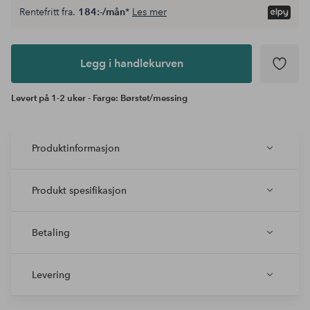
Rentefritt fra.
184:-/mån
*
Les mer
Legg i
andlekurven
Legg i handlekurven
Levert på 1-2 uker - Farge: Børstet/messing
Produktinformasjon
Produkt spesifikasjon
Betaling
Levering