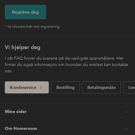
Registrer deg
* Se tilbudsvilkår ved registrering
Vi hjelper deg
I vår FAQ finner du svarene på de vanligste spørsmålene. Her
finner du også informasjon om hvordan du enklest kan kontakte
oss.
Kundeservice
Bestilling
Betalingsmåte
Lev
Mine sider
Om Homeroom