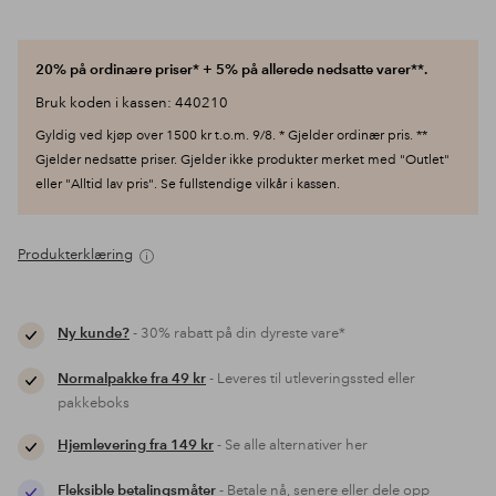
20% på ordinære priser* + 5% på allerede nedsatte varer**.
Bruk koden i kassen: 440210
Gyldig ved kjøp over 1500 kr t.o.m. 9/8. * Gjelder ordinær pris. **
Gjelder nedsatte priser. Gjelder ikke produkter merket med "Outlet"
eller "Alltid lav pris". Se fullstendige vilkår i kassen.
Produkterklæring
Ny kunde?
- 30% rabatt på din dyreste vare*
Normalpakke fra 49 kr
- Leveres til utleveringssted eller
pakkeboks
Hjemlevering fra 149 kr
- Se alle alternativer her
Fleksible betalingsmåter
- Betale nå, senere eller dele opp