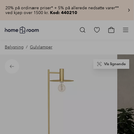
20% på ordinære priser* + 5% på allerede nedsatte varer**
ved kjøp over 1500 kr.
Kod: 440210
Homeroom
–
Gå
Gå
Pro
Alt
til
til
til
favorittmerkede
handlekur
Belysning
Gulvlamper
hjemmet
produkter
til
lav
pris
Vis lignende
Tilbake