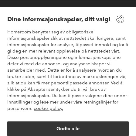
Våre tjenester
Dine informsajonskapsler, ditt valg!
Vilkår
Homeroom benytter seg av obligatoriske
informasjonskapsler slik at nettstedet skal fungere, samt
informasjonskapsler for analyse, tilpasset innhold og for å
Venner
gi deg en mer relevant opplevelse på nettstedet vårt.
Disse personopplysningene og informasjonskapslene
deler vi med de annonse- og analyseselskaper vi
samarbeider med. Dette er for å analysere hvordan du
Sikre betalinger
bruker siden, samt til forbedring av markedsføringen vår,
Vil du vite mer om
våre betalingsalternativer
?
slik at du kan få mer persontilpassede annonser. Ved å
elpy
klikke på Aksepter samtykker du til vår bruk av
informasjonskapsler. Du kan tilpasse valgene dine under
Innstillinger og lese mer under våre retningslinjer for
personvern.
cookie-policy.
Norge - Velg land
Godta alle
Instagram
Facebook
Pinterest
Youtube