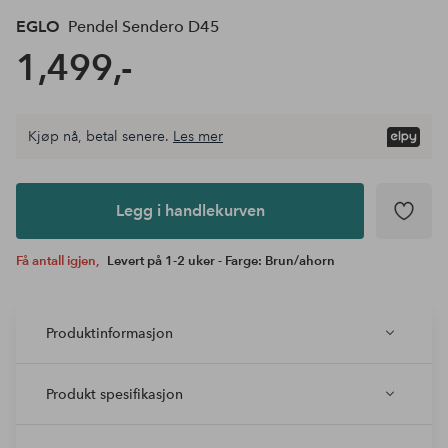
EGLO
Pendel Sendero D45
1,499,-
Kjøp nå, betal senere.
Les mer
Legg i
andlekurven
Legg i handlekurven
Få antall igjen,
Levert på 1-2 uker - Farge: Brun/ahorn
Produktinformasjon
Produkt spesifikasjon