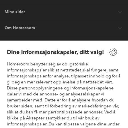
Mine sider
Om Homeroom
Våre tjenester
Dine informsajonskapsler, ditt valg!
Vilkår
Homeroom benytter seg av obligatoriske
informasjonskapsler slik at nettstedet skal fungere, samt
informasjonskapsler for analyse, tilpasset innhold og for å
Venner
gi deg en mer relevant opplevelse på nettstedet vårt.
Disse personopplysningene og informasjonskapslene
deler vi med de annonse- og analyseselskaper vi
samarbeider med. Dette er for å analysere hvordan du
Sikre betalinger
bruker siden, samt til forbedring av markedsføringen vår,
Vil du vite mer om
våre betalingsalternativer
?
slik at du kan få mer persontilpassede annonser. Ved å
elpy
klikke på Aksepter samtykker du til vår bruk av
informasjonskapsler. Du kan tilpasse valgene dine under