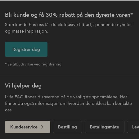
Bli kunde og få
30% rabatt på den dyreste varen
*
Som kunde hos oss får du eksklusive tilbud, spennende nyheter
og masse inspirasjon.
Registrer deg
* Se tilbudsvilkår ved registrering
Vi hjelper deg
I vår FAQ finner du svarene på de vanligste spørsmålene. Her
finner du også informasjon om hvordan du enklest kan kontakte
oss.
Kundeservice
Bestilling
Betalingsmåte
Lev