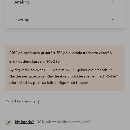
Betaling
Levering
20% på ordinære priser* + 5% på allerede nedsatte varer**.
Bruk koden i kassen: 440210
Gyldig ved kjøp over 1500 kr t.o.m. 9/8. * Gjelder ordinær pris. **
Gjelder nedsatte priser. Gjelder ikke produkter merket med "Outlet"
eller "Alltid lav pris". Se fullstendige vilkår i kassen.
Produkterklæring
Ny kunde?
- 30% rabatt på din dyreste vare*