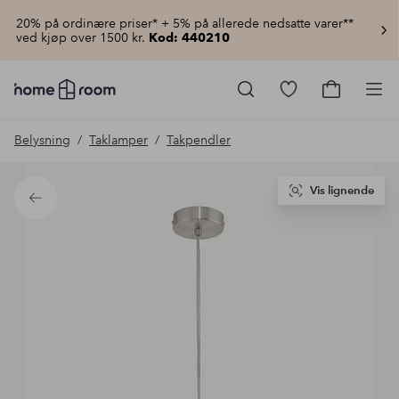
20% på ordinære priser* + 5% på allerede nedsatte varer**
ved kjøp over 1500 kr.
Kod: 440210
Homeroom
–
Gå
Gå
Pro
Alt
til
til
til
favorittmerkede
handlekur
Belysning
Taklamper
Takpendler
hjemmet
produkter
til
lav
pris
Vis lignende
Tilbake