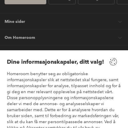
Mine sider
Om Homeroom
Våre tjenester
Dine informsajonskapsler, ditt valg!
Vilkår
Homeroom benytter seg av obligatoriske
informasjonskapsler slik at nettstedet skal fungere, samt
Venner
informasjonskapsler for analyse, tilpasset innhold og for å
gi deg en mer relevant opplevelse på nettstedet vårt.
Disse personopplysningene og informasjonskapslene
deler vi med de annonse- og analyseselskaper vi
samarbeider med. Dette er for å analysere hvordan du
Sikre betalinger
bruker siden, samt til forbedring av markedsføringen vår,
Vil du vite mer om
våre betalingsalternativer
?
slik at du kan få mer persontilpassede annonser. Ved å
elpy
klikke på Aksepter samtykker du til vår bruk av