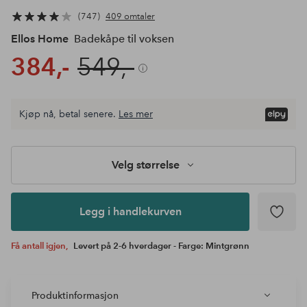
747
409 omtaler
Ellos Home
Badekåpe til voksen
384,-
549,-
Velg
Kjøp nå, betal senere.
Les mer
størrelse
Legg i
handlekurven
Velg størrelse
Legg i handlekurven
Få antall igjen,
Levert på 2-6 hverdager - Farge: Mintgrønn
Produktinformasjon