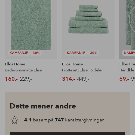
favoritter
favoritter
KAMPANJE
-30%
KAMPANJE
-30%
KAMP
Ellos Home
Ellos Home
Ellos H
Baderomsmatte Elise
Frottésett Elise i 6 deler
Håndkle 
160,-
229,-
314,-
449,-
69,-
9
Dette mener andre
4.1
basert på
747
karaktergivninger