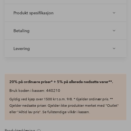
Produkt spesifikasjon
Betaling
Levering
20% på ordinære priser* + 5% på allerede nedsatte varer**.
Bruk koden i kassen: 440210
Gyldig ved kjøp over 1500 kr t.o.m. 9/8. * Gjelder ordinær pris. **
Gjelder nedsatte priser. Gjelder ikke produkter merket med "Outlet"
eller "Alltid lav pris". Se fullstendige vilkår i kassen.
Produkterklæring