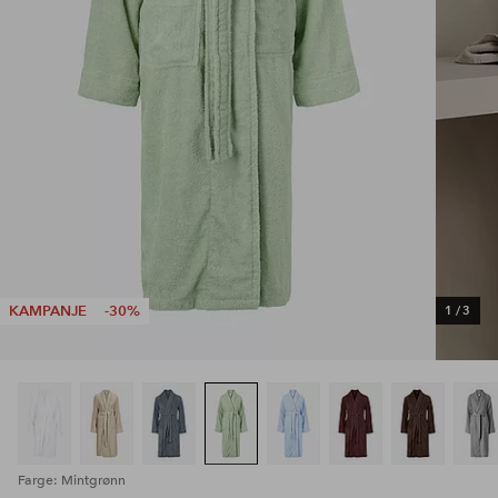
KAMPANJE
-30%
1
/
3
Farge: Mintgrønn