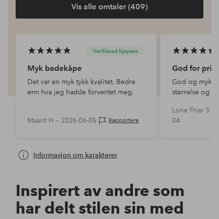
Vis alle omtaler (409)
Verifierad kjøpere
Myk badekåpe
God for prise
Det var en myk tykk kvalitet. Bedre
God og myk i k
enn hva jeg hadde forventet meg.
størrelse og p
Lone Frier S —
Maarit H —
2026-06-05
04
Rapportere
Informasjon om karakterer
Inspirert av andre som
har delt stilen sin med