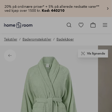
20% på ordinære priser* + 5% på allerede nedsatte varer**
ved kjøp over 1500 kr.
Kod: 440210
Homeroom
–
Gå
Gå
Pro
Alt
til
til
til
favorittmerkede
handlekur
Tekstiler
Baderomstekstiler
Badekåper
hjemmet
produkter
til
lav
pris
Vis lignende
Tilbake