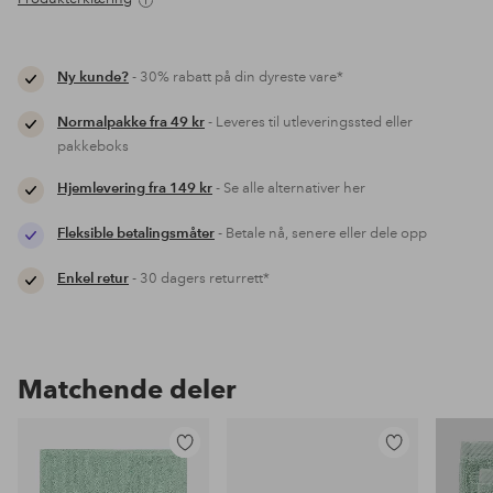
Ny kunde?
- 30% rabatt på din dyreste vare*
Normalpakke fra 49 kr
- Leveres til utleveringssted eller
pakkeboks
Hjemlevering fra 149 kr
- Se alle alternativer her
Fleksible betalingsmåter
- Betale nå, senere eller dele opp
Enkel retur
- 30 dagers returrett*
Matchende deler
Legg
Legg
til
til