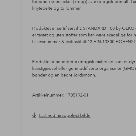
Kimono i seersucker (krepp) av økologisk bomull. L
knytebelte og to lommer.
Produktet er sertifisert iht. STANDARD 100 by OEKO-T
er testet og uten stoffer som kan være skadelige for 
Lisensnummer & testinstitutt:12.HIN.13300 HOHENS
Produktet inneholder økologisk materiale som er dyr
kunstgjødsel eller genmodifiserte organismer (GMO)
bønder og en bedre jordsmonn.
Artikkelnummer: 1705192-01
Last ned høyoppløst bilde