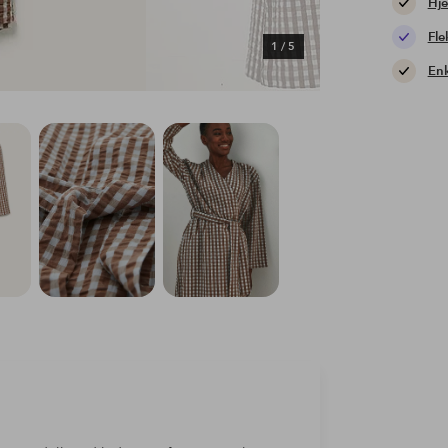
Hje
Fle
1
/
5
Enk