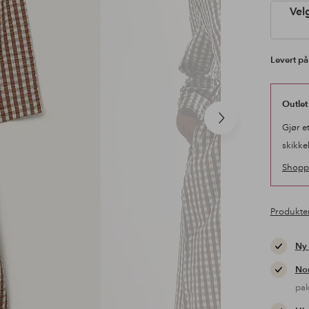
Vel
Levert på
Outlet
Neste
Gjør e
produkt
skikke
Shopp 
Produkte
Ny
Nor
pa