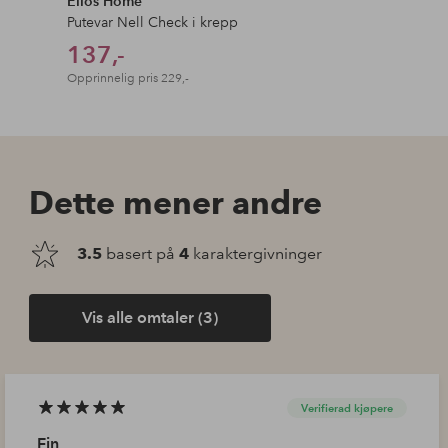
Ellos Home
Putevar Nell Check i krepp
137,-
Opprinnelig pris
229,-
Dette mener andre
3.5
basert på
4
karaktergivninger
Vis alle omtaler (3)
Verifierad kjøpere
Fin