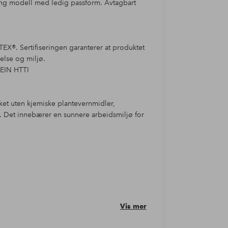
ang modell med ledig passform. Avtagbart
EX®. Sertifiseringen garanterer at produktet
helse og miljø.
TEIN HTTI
ket uten kjemiske plantevernmidler,
. Det innebærer en sunnere arbeidsmiljø for
Vis mer