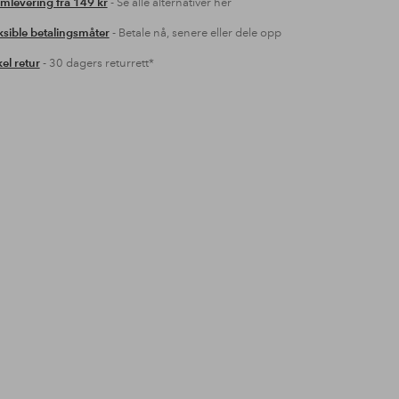
mlevering fra 149 kr
- Se alle alternativer her
ksible betalingsmåter
- Betale nå, senere eller dele opp
el retur
- 30 dagers returrett*