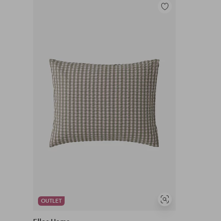
Legg
til
favoritter
OUTLET
Vis
lignende