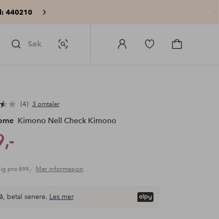
: 440210
Lu
Søk
Bildesøk
Logg
Gå
Gå
på
til
til
Homeroom
favorittmerkede
handlekurv
produkter
4
3 omtaler
Home
Kimono Nell Check Kimono
,-
Mer informasjon
ig pris
899,-
å, betal senere.
Les mer