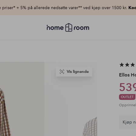
priser* + 5% på allerede nedsatte varer** ved kjøp over 1500 kr.
Kod
Homeroom
–
Alt
til
hjemmet
til
lav
pris
Vis lignende
Ellos 
539
OUTLET
Opprinnel
Kjøp n