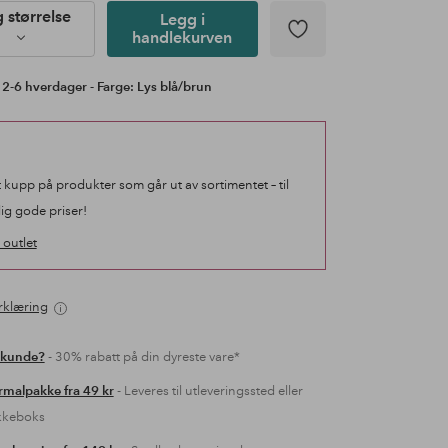
g størrelse
Legg i
handlekurven
 2-6 hverdager - Farge: Lys blå/brun
t kupp på produkter som går ut av sortimentet – til
lig gode priser!
outlet
rklæring
 kunde?
- 30% rabatt på din dyreste vare*
malpakke fra 49 kr
- Leveres til utleveringssted eller
kkeboks