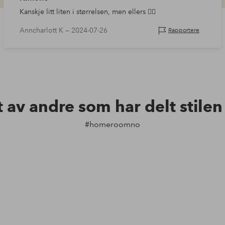
Kanskje litt liten i størrelsen, men ellers 👍🏼
Anncharlott K —
2024-07-26
Rapportere
t av andre som har delt stile
#homeroomno