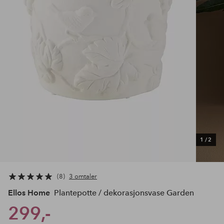
1
/
2
8
3 omtaler
Ellos Home
Plantepotte / dekorasjonsvase Garden
299,-