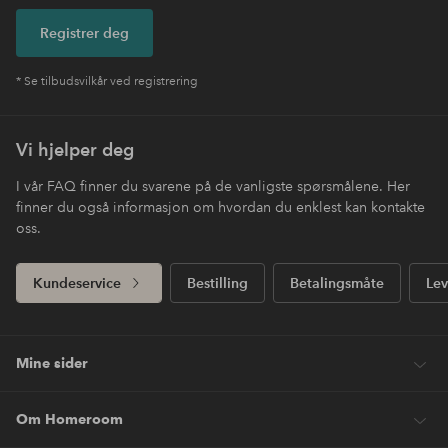
Registrer deg
* Se tilbudsvilkår ved registrering
Vi hjelper deg
I vår FAQ finner du svarene på de vanligste spørsmålene. Her
finner du også informasjon om hvordan du enklest kan kontakte
oss.
Kundeservice
Bestilling
Betalingsmåte
Lev
Mine sider
Om Homeroom