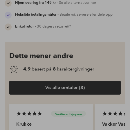
Hjemlevering fra 149 kr
- Se alle alternativer her
Fleksible betalingsmåter
- Betale nå, senere eller dele opp
Enkel retur
- 30 dagers returrett*
Dette mener andre
4.9
basert på
8
karaktergivninger
Vis alle omtaler (3)
Verifierad kjøpere
Krukke
Vakker Vase