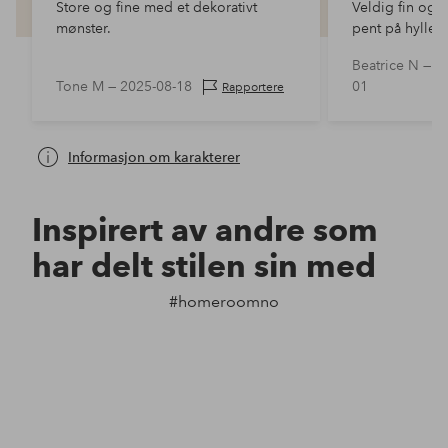
Store og fine med et dekorativt
Veldig fin og g
mønster.
pent på hylle
Beatrice N —
2
Tone M —
2025-08-18
01
Rapportere
Informasjon om karakterer
Inspirert av andre som
har delt stilen sin med
#homeroomno