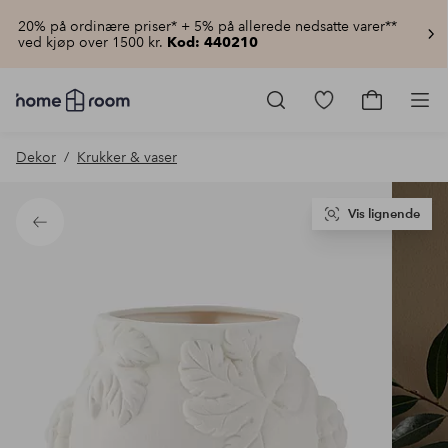
20% på ordinære priser* + 5% på allerede nedsatte varer**
ved kjøp over 1500 kr.
Kod: 440210
Homeroom
–
Gå
Gå
Pro
Alt
til
til
til
favorittmerkede
handlekur
Dekor
Krukker & vaser
hjemmet
produkter
til
lav
pris
Vis lignende
Tilbake