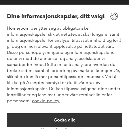
Våre tjenester
Dine informsajonskapsler, ditt valg!
Vilkår
Homeroom benytter seg av obligatoriske
informasjonskapsler slik at nettstedet skal fungere, samt
informasjonskapsler for analyse, tilpasset innhold og for å
Venner
gi deg en mer relevant opplevelse på nettstedet vårt.
Disse personopplysningene og informasjonskapslene
deler vi med de annonse- og analyseselskaper vi
samarbeider med. Dette er for å analysere hvordan du
Sikre betalinger
bruker siden, samt til forbedring av markedsføringen vår,
Vil du vite mer om
våre betalingsalternativer
?
slik at du kan få mer persontilpassede annonser. Ved å
elpy
klikke på Aksepter samtykker du til vår bruk av
informasjonskapsler. Du kan tilpasse valgene dine under
Innstillinger og lese mer under våre retningslinjer for
personvern.
cookie-policy.
Norge - Velg land
Godta alle
Instagram
Facebook
Pinterest
Youtube