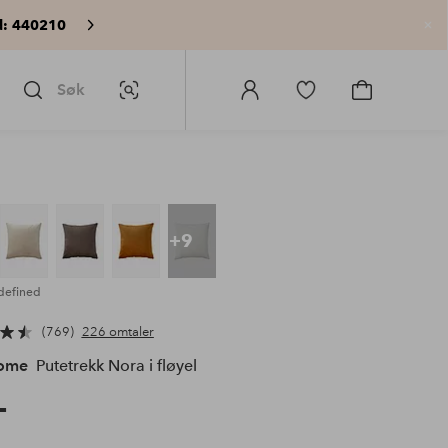
: 440210
Lu
Søk
Bildesøk
Logg
Gå
Gå
på
til
til
Homeroom
favorittmerkede
handlekurv
produkter
+9
defined
769
226 omtaler
Home
Putetrekk Nora i fløyel
-