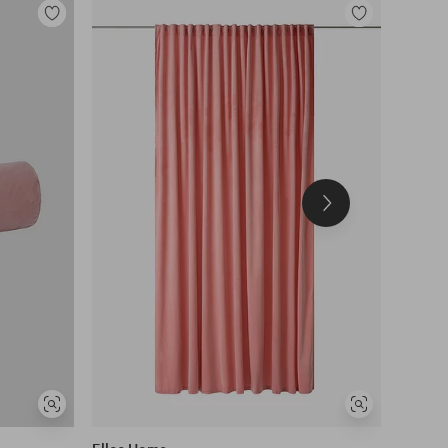
Legg
Legg
til
til
favoritter
favoritter
Neste
produkt
Vis
Vis
lignende
lignende