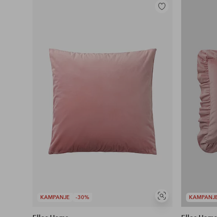
Legg
til
favoritter
KAMPANJE
-30%
KAMPANJ
Vis
lignende