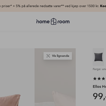
priser* + 5% på allerede nedsatte varer** ved kjøp over 1500 kr.
Kod
Homeroom
–
Alt
til
hjemmet
til
lav
pris
Vis lignende
Farge: un
Ellos 
99,