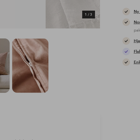
Ny
1
/
3
Nor
pa
Hje
Fle
Enk