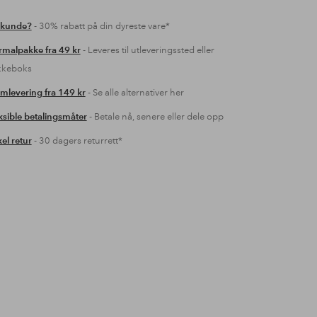
 kunde?
- 30% rabatt på din dyreste vare*
malpakke fra 49 kr
- Leveres til utleveringssted eller
kkeboks
mlevering fra 149 kr
- Se alle alternativer her
ksible betalingsmåter
- Betale nå, senere eller dele opp
el retur
- 30 dagers returrett*