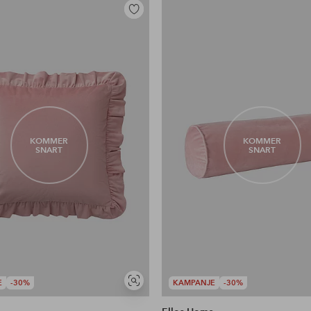
Legg
til
favoritter
KOMMER
KOMMER
SNART
SNART
E
-30%
KAMPANJE
-30%
Vis
lignende