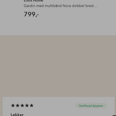
Ellos Home
Ellos 
Gardin med multibånd Nora dobbel bredde, 1 stk
Gardin 
799,-
699,
Verifierad kjøpere
Lekker