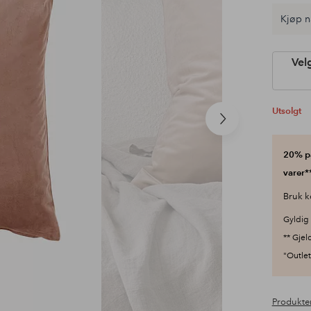
Kjøp n
Vel
Utsolgt
Neste
produkt
20% på
varer**
Bruk k
Gyldig 
** Gjel
"Outlet"
Produkte