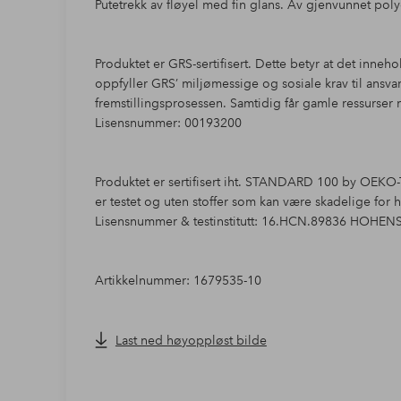
Putetrekk av fløyel med fin glans. Av gjenvunnet poly
Produktet er GRS-sertifisert. Dette betyr at det inneh
oppfyller GRS’ miljømessige og sosiale krav til ansv
fremstillingsprosessen. Samtidig får gamle ressurser n
Lisensnummer: 00193200
Produktet er sertifisert iht. STANDARD 100 by OEKO-T
er testet og uten stoffer som kan være skadelige for 
Lisensnummer & testinstitutt: 16.HCN.89836 HOHEN
Artikkelnummer: 1679535-10
Last ned høyoppløst bilde