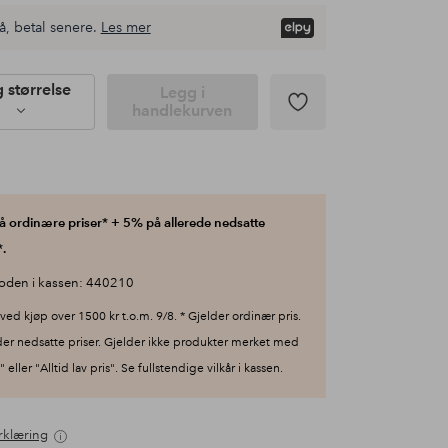
å, betal senere.
Les mer
g størrelse
Legg i
handlekurven
 ordinære priser* + 5% på allerede nedsatte
.
oden i kassen: 440210
ved kjøp over 1500 kr t.o.m. 9/8. * Gjelder ordinær pris.
der nedsatte priser. Gjelder ikke produkter merket med
 eller "Alltid lav pris". Se fullstendige vilkår i kassen.
rklæring