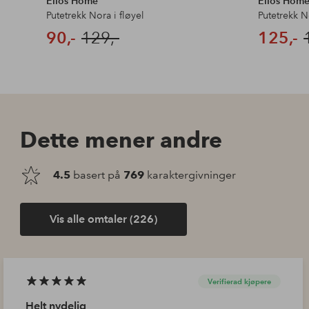
Ellos Home
Ellos Hom
Putetrekk Nora i fløyel
Putetrekk No
90,-
129,-
125,-
Dette mener andre
4.5
basert på
769
karaktergivninger
Vis alle omtaler (226)
Verifierad kjøpere
Helt nydelig