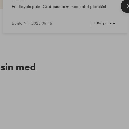
Fin fløyels pute! God passform med solid glidelås!
Bente N —
2026-05-15
Rapportere
n sin med