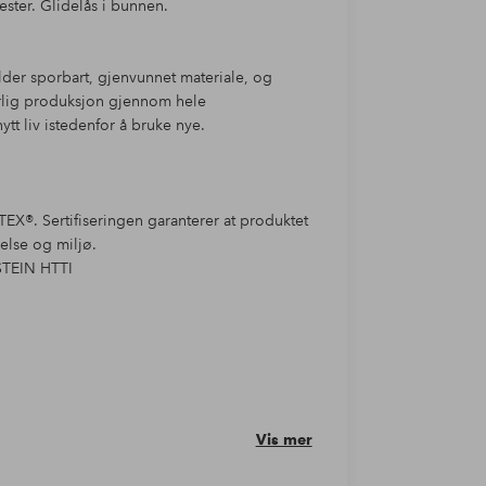
ester. Glidelås i bunnen.
older sporbart, gjenvunnet materiale, og
arlig produksjon gjennom hele
ytt liv istedenfor å bruke nye.
EX®. Sertifiseringen garanterer at produktet
helse og miljø.
STEIN HTTI
Vis mer