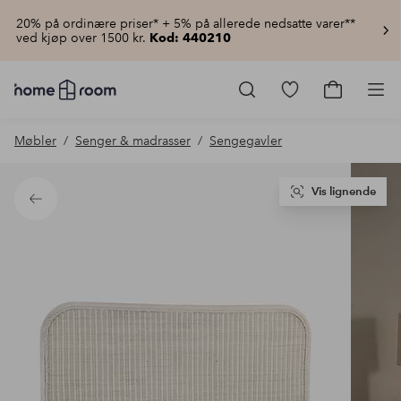
20% på ordinære priser* + 5% på allerede nedsatte varer**
ved kjøp over 1500 kr.
Kod: 440210
Homeroom
–
Gå
Gå
Pro
Alt
til
til
til
favorittmerkede
handlekur
Møbler
Senger & madrasser
Sengegavler
hjemmet
produkter
til
lav
pris
Vis lignende
Tilbake