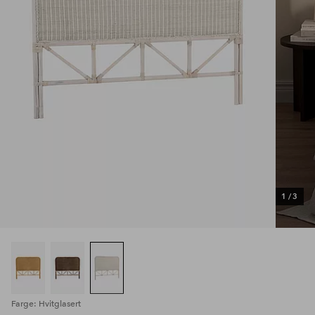
1
/
3
Farge: Hvitglasert