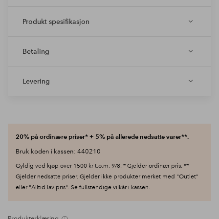
Produkt spesifikasjon
Betaling
Levering
20% på ordinære priser* + 5% på allerede nedsatte varer**.
Bruk koden i kassen: 440210
Gyldig ved kjøp over 1500 kr t.o.m. 9/8. * Gjelder ordinær pris. **
Gjelder nedsatte priser. Gjelder ikke produkter merket med "Outlet"
eller "Alltid lav pris". Se fullstendige vilkår i kassen.
Produkterklæring