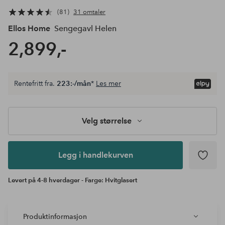
81
31 omtaler
Ellos Home
Sengegavl Helen
2,899,-
Velg
Rentefritt fra.
223:-/mån
*
Les mer
størrelse
Legg i
handlekurven
Velg størrelse
Legg i handlekurven
Levert på 4-8 hverdager - Farge: Hvitglasert
Produktinformasjon