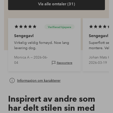
Vis alle omtaler (31)
Verifierad kjøpere
Sengegavl
Sengegavl
Virkelig veldig fornøyd. Noe lang
Superflott seng
levering dog.
montere. Veldi
Monica A —
2026-06-
Johan Mats Hå
04
2026-03-19
Rapportere
Informasjon om karakterer
Inspirert av andre som
har delt stilen sin med