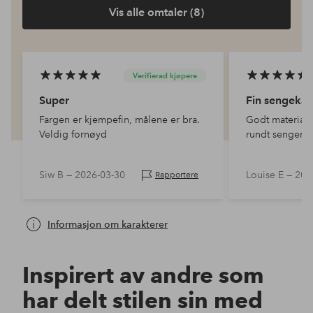
Vis alle omtaler (8)
Verifierad kjøpere
Super
Fin sengekan
Fargen er kjempefin, målene er bra.
Godt materiale
Veldig fornøyd
rundt sengen
Siw B —
2026-03-30
Louise E —
202
Rapportere
Informasjon om karakterer
Inspirert av andre som
har delt stilen sin med