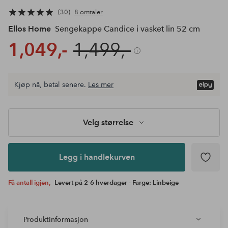
30
8 omtaler
Ellos Home
Sengekappe Candice i vasket lin 52 cm
1,049,-
1,499,-
Velg
Kjøp nå, betal senere.
Les mer
størrelse
Legg i
handlekurven
Velg størrelse
Legg i handlekurven
Få antall igjen,
Levert på 2-6 hverdager - Farge: Linbeige
Produktinformasjon