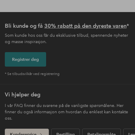
Bli kunde og få
30% rabatt på den dyreste varen
*
Som kunde hos oss får du eksklusive tilbud, spennende nyheter
og masse inspirasjon.
Registrer deg
* Se tilbudsvilkår ved registrering
Vi hjelper deg
I vår FAQ finner du svarene på de vanligste spørsmålene. Her
finner du også informasjon om hvordan du enklest kan kontakte
oss.
Kundeservice
Bestilling
Betalingsmåte
Lev