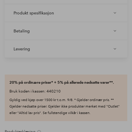
Produkt spesifikasjon
Betaling
Levering
20% på ordinære priser* + 5% på allerede nedsatte varer**.
Bruk koden i kassen: 440210
Gyldig ved kjøp over 1500 kr t.o.m. 9/8. * Gjelder ordinær pris. **
Gjelder nedsatte priser. Gjelder ikke produkter merket med "Outlet"
eller "Alltid lav pris". Se fullstendige vilkår i kassen.
Produkterklæring