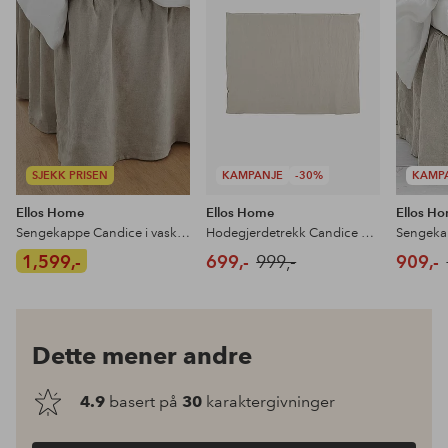
favoritter
favoritter
SJEKK PRISEN
KAMPANJE
-30%
KAMP
Ellos Home
Ellos Home
Ellos H
Sengekappe Candice i vasket lin 60 cm
Hodegjerdetrekk Candice Loose Fit
1,599,-
699,-
999,-
909,-
Dette mener andre
4.9
basert på
30
karaktergivninger