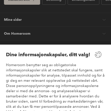
Mine sider
Om Homeroom
Våre tjenester
Dine informsajonskapsler, ditt valg!
Vilkår
Homeroom benytter seg av obligatoriske
informasjonskapsler slik at nettstedet skal fungere, samt
Venner
informasjonskapsler for analyse, tilpasset innhold og for å
gi deg en mer relevant opplevelse på nettstedet vårt.
Disse personopplysningene og informasjonskapslene
deler vi med de annonse- og analyseselskaper vi
samarbeider med. Dette er for å analysere hvordan du
Sikre betalinger
bruker siden, samt til forbedring av markedsføringen vår,
Vil du vite mer om
våre betalingsalternativer
?
slik at du kan få mer persontilpassede annonser. Ved å