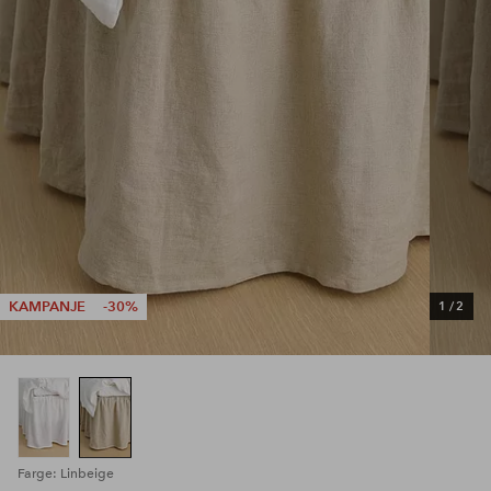
KAMPANJE
-30%
1
/
2
Farge: Linbeige