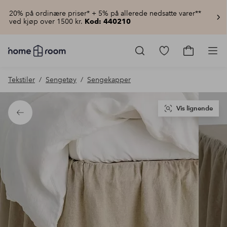
20% på ordinære priser* + 5% på allerede nedsatte varer**
ved kjøp over 1500 kr.
Kod: 440210
Homeroom
–
Gå
Gå
Pro
Alt
til
til
til
favorittmerkede
handlekur
Tekstiler
Sengetøy
Sengekapper
hjemmet
produkter
til
lav
pris
Vis lignende
Tilbake