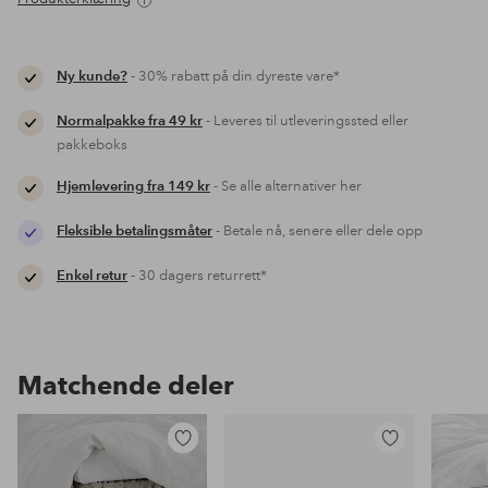
Ny kunde?
- 30% rabatt på din dyreste vare*
Normalpakke fra 49 kr
- Leveres til utleveringssted eller
pakkeboks
Hjemlevering fra 149 kr
- Se alle alternativer her
Fleksible betalingsmåter
- Betale nå, senere eller dele opp
Enkel retur
- 30 dagers returrett*
Matchende deler
Legg
Legg
til
til