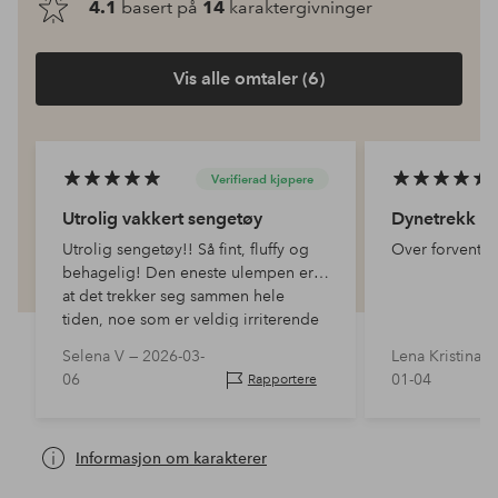
4.1
basert på
14
karaktergivninger
Vis alle omtaler (6)
Verifierad kjøpere
Utrolig vakkert sengetøy
Dynetrekk
Utrolig sengetøy!! Så fint, fluffy og
Over forventni
behagelig! Den eneste ulempen er
at det trekker seg sammen hele
tiden, noe som er veldig irriterende
Selena V —
2026-03-
Lena Kristina 
06
01-04
Rapportere
Informasjon om karakterer