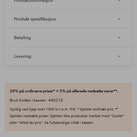
Produktinformasjon
Produkt spesifikasjon
Betaling
Levering
20% på ordinære priser* + 5% på allerede nedsatte varer**.
Bruk koden i kassen: 440210
Gyldig ved kjøp over 1500 kr t.o.m. 9/8. * Gjelder ordinær pris. **
Gjelder nedsatte priser. Gjelder ikke produkter merket med "Outlet"
eller "Alltid lav pris". Se fullstendige vilkår i kassen.