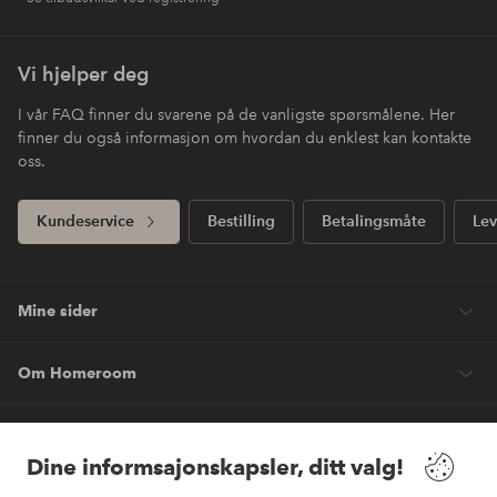
Vi hjelper deg
I vår FAQ finner du svarene på de vanligste spørsmålene. Her
finner du også informasjon om hvordan du enklest kan kontakte
oss.
Kundeservice
Bestilling
Betalingsmåte
Lev
Mine sider
Om Homeroom
Våre tjenester
Dine informsajonskapsler, ditt valg!
Vilkår