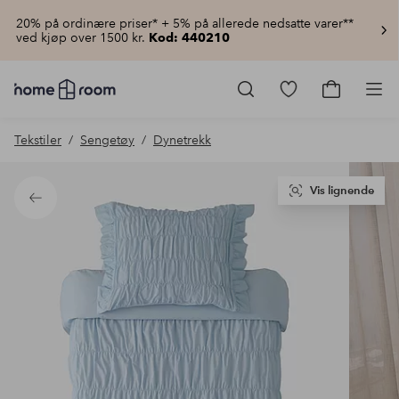
20% på ordinære priser* + 5% på allerede nedsatte varer**
ved kjøp over 1500 kr.
Kod: 440210
Homeroom
–
Gå
Gå
Pro
Alt
til
til
til
favorittmerkede
handlekur
Tekstiler
Sengetøy
Dynetrekk
hjemmet
produkter
til
lav
pris
Vis lignende
Tilbake