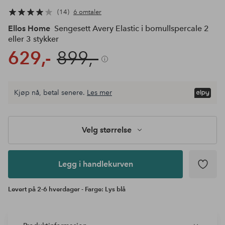
14
6 omtaler
Ellos Home
Sengesett Avery Elastic i bomullspercale 2
eller 3 stykker
629,-
899,-
Velg
Kjøp nå, betal senere.
Les mer
størrelse
Legg i
handlekurven
Velg størrelse
Legg i handlekurven
Levert på 2-6 hverdager - Farge: Lys blå