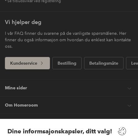
* Se tilbudsvilkår ved registrering
Vi hjelper deg
I vår FAQ finner du svarene på de vanligste spørsmålene. Her
finner du også informasjon om hvordan du enklest kan kontakte
oss.
Kundeservice
Bestilling
Betalingsmåte
Lev
Mine sider
Om Homeroom
Våre tjenester
Dine informsajonskapsler, ditt valg!