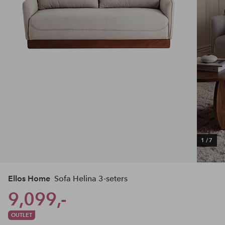
1
/
7
Ellos Home
Sofa Helina 3-seters
9,099,-
OUTLET