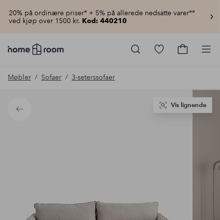
20% på ordinære priser* + 5% på allerede nedsatte varer**
ved kjøp over 1500 kr.
Kod: 440210
Homeroom
–
Gå
Gå
Pro
Alt
til
til
til
favorittmerkede
handlekur
Møbler
Sofaer
3-seterssofaer
hjemmet
produkter
til
lav
pris
Vis lignende
Tilbake