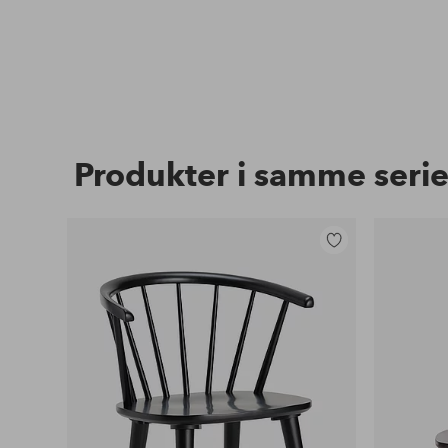
Produkter i samme seri
Legg
til
favoritter