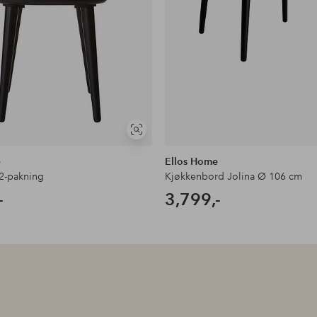
Vis
lignende
e
Ellos Home
 2-pakning
Kjøkkenbord Jolina Ø 106 cm
-
3,799,-