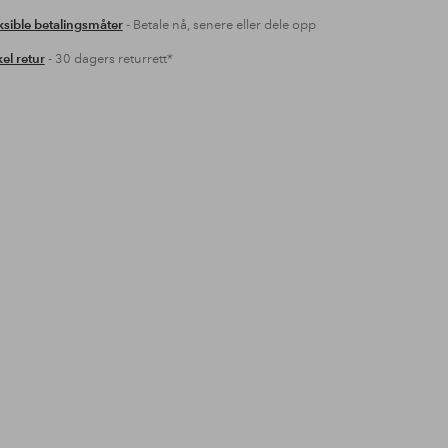
ksible betalingsmåter
- Betale nå, senere eller dele opp
el retur
- 30 dagers returrett*