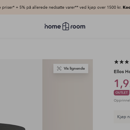
priser* + 5% på allerede nedsatte varer** ved kjøp over 1500 kr.
Kod
Homeroom
–
Alt
til
hjemmet
til
lav
pris
Vis lignende
Ellos 
1,9
OUTLET
Opprinnel
Kjøp n