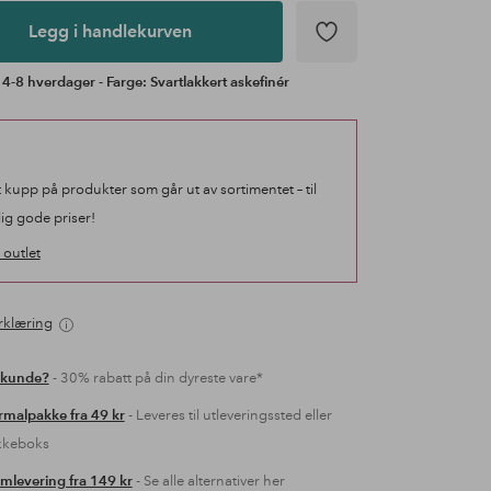
Legg i handlekurven
 4-8 hverdager - Farge: Svartlakkert askefinér
t kupp på produkter som går ut av sortimentet – til
lig gode priser!
outlet
rklæring
 kunde?
- 30% rabatt på din dyreste vare*
malpakke fra 49 kr
- Leveres til utleveringssted eller
kkeboks
mlevering fra 149 kr
- Se alle alternativer her