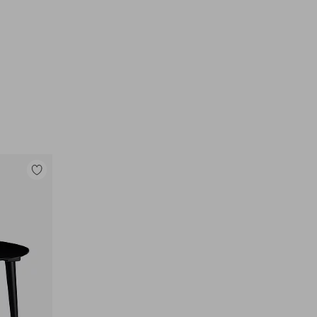
Legg
til
favoritter