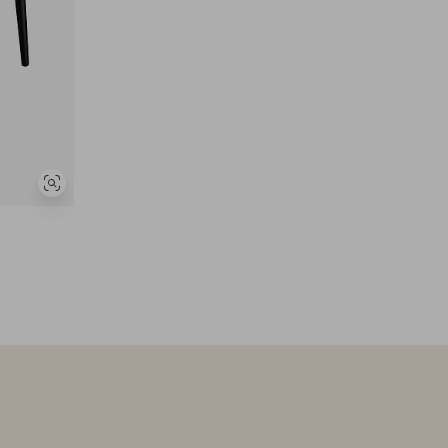
Vis
lignende