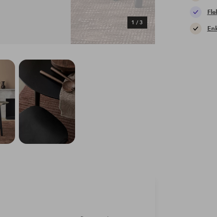
Fle
1
/
3
Enk