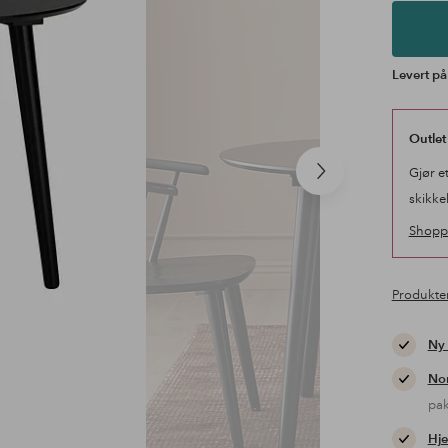
Levert på
Outlet
Gjør e
Neste
produkt
skikke
Shopp 
Produkte
Ny
Nor
pa
Hje