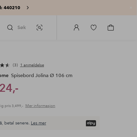
: 440210
Lu
Søk
Bildesøk
Logg
Gå
Gå
på
til
til
Homeroom
favorittmerkede
handlekurv
produkter
3
1 anmeldelse
Home
Spisebord Jolina Ø 106 cm
24,-
Mer informasjon
ig pris
3,499,-
å, betal senere.
Les mer