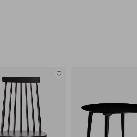
e
Legg
til
favoritter